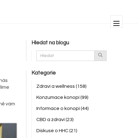
Hledat na blogu
Kategorie
 nás
Zdraví a wellness
(158)
ílíme
Konzumace konopí
(99)
lně vám
Informace o konopí
(44)
CBD a zdraví
(23)
Diskuse o HHC
(21)