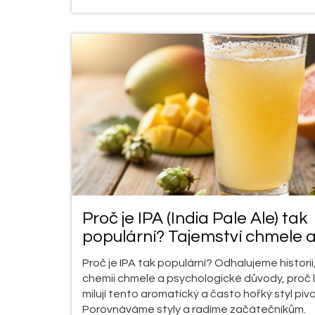
Proč je IPA (India Pale Ale) tak
populární? Tajemství chmele 
chuti
Proč je IPA tak populární? Odhalujeme historii
chemii chmele a psychologické důvody, proč 
milují tento aromatický a často hořký styl piva
Porovnáváme styly a radíme začátečníkům.