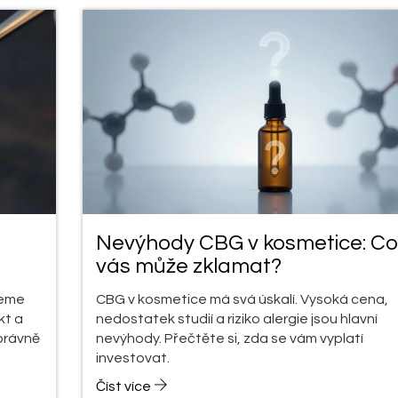
Nevýhody CBG v kosmetice: Co
vás může zklamat?
jeme
CBG v kosmetice má svá úskalí. Vysoká cena,
kt a
nedostatek studií a riziko alergie jsou hlavní
správně
nevýhody. Přečtěte si, zda se vám vyplatí
investovat.
Číst více