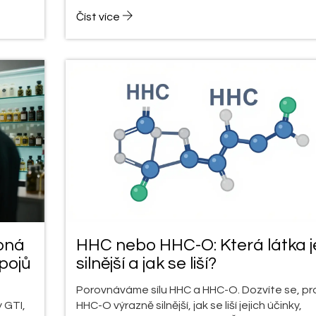
Číst více
opná
HHC nebo HHC-O: Která látka j
pojů
silnější a jak se liší?
Porovnáváme sílu HHC a HHC-O. Dozvíte se, pro
 GTI,
HHC-O výrazně silnější, jak se liší jejich účinky,