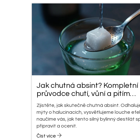
Jak chutná absint? Kompletní
průvodce chutí, vůní a pitím
zeleného čerta
Zjistěte, jak skutečně chutná absint. Odhalu
mýty o halucinacích, vysvětlujeme louche efe
naučíme vás, jak tento silný bylinný destilát 
připravit a ocenit.
Číst více