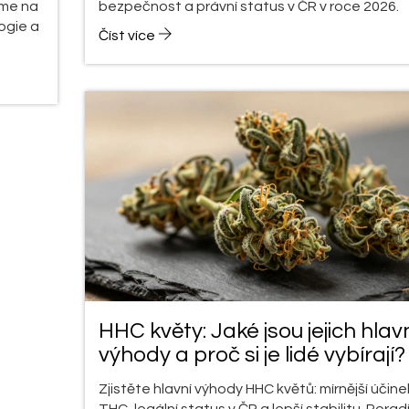
eme na
bezpečnost a právní status v ČR v roce 2026.
ogie a
Číst více
HHC květy: Jaké jsou jejich hlav
výhody a proč si je lidé vybírají?
Zjistěte hlavní výhody HHC květů: mírnější účine
THC, legální status v ČR a lepší stabilitu. Pora