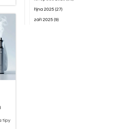
října 2025
(27)
září 2025
(9)
d
a tipy