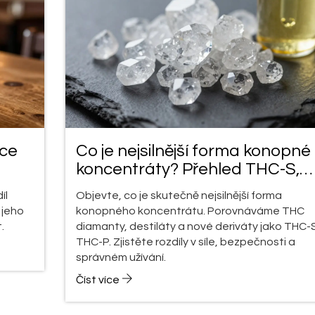
dce
Co je nejsilnější forma konopné
koncentráty? Přehled THC-S,
destilátů a křemenů
íl
Objevte, co je skutečně nejsilnější forma
 jeho
konopného koncentrátu. Porovnáváme THC
.
diamanty, destiláty a nové deriváty jako THC-
THC-P. Zjistěte rozdíly v síle, bezpečnosti a
správném užívání.
Číst více