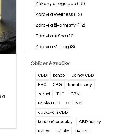
Zákony a regulace
(15)
Zdraví a Wellness
(12)
Zdraví a životní styl
(12)
Zdraví a krása
(10)
Zdraví a Vaping
(8)
Oblíbené značky
CBD
konopí
účinky CBD
HHC
CBG
kanabinoidy
zdraví
THC
CBN
S a
účinky HHC
CBD olej
dávkování CBD
konopné produkty
CBD účinky
úzkost
účinky
H4CBD