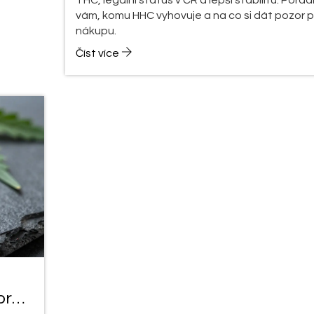
vám, komu HHC vyhovuje a na co si dát pozor p
nákupu.
Číst více
pro