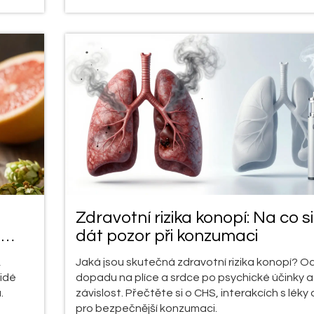
Zdravotní rizika konopí: Na co si
a
dát pozor při konzumaci
,
Jaká jsou skutečná zdravotní rizika konopí? O
lidé
dopadu na plíce a srdce po psychické účinky a
.
závislost. Přečtěte si o CHS, interakcích s léky 
pro bezpečnější konzumaci.