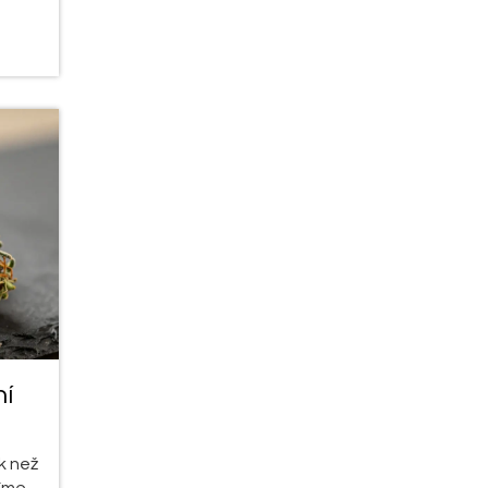
ní
k než
díme