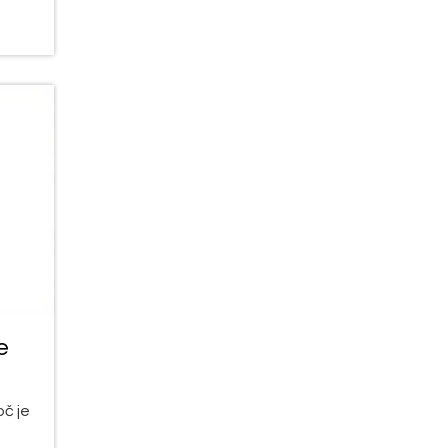
e
č je