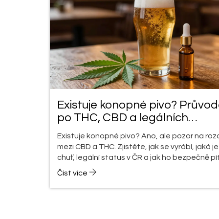
Existuje konopné pivo? Průvo
po THC, CBD a legálních
alternativách v Česku
Existuje konopné pivo? Ano, ale pozor na rozd
mezi CBD a THC. Zjistěte, jak se vyrábí, jaká je
chuť, legální status v ČR a jak ho bezpečně pít
Číst více