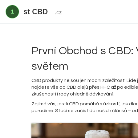
První Obchod s CBD: 
světem
CBD produkty nejsou jen módní záležitost. Lidé je
najdete vše od CBD olejů přes HHC až po edible
zkušenosti i rady ohledně dávkování.
Zajímá vás, jestli CBD pomáhá s úzkostí, jak d
poradíme. Stačí se začíst do našich článků – od