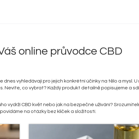
Delta 9 THC
Delta 8 vs HHC
CBD účinek
Váš online průvodce CBD
Everclear
 dnes vyhledávají pro jejich konkrétní účinky na tělo a mysl. U
s. Nevíte, co vybrat? Každý produkt detailně popisujeme a sd
louho vydrží CBD květ nebo jak na bezpečné užívání? Srozumite
povídáme na otázky bez kliček a složitostí.