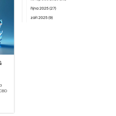
října 2025
(27)
září 2025
(9)
G
a
 CBD