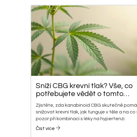
Sníží CBG krevní tlak? Vše, co
potřebujete vědět o tomto
kanabinoidu
Zjistěte, zda kanabinoid CBG skutečně pom
snižovat krevní tlak, jak funguje v těle a na co 
pozor při kombinaci s léky na hypertenzi.
Číst více