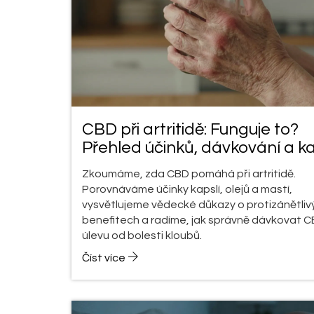
CBD při artritidě: Funguje to?
Přehled účinků, dávkování a ka
Zkoumáme, zda CBD pomáhá při artritidě.
Porovnáváme účinky kapslí, olejů a mastí,
vysvětlujeme vědecké důkazy o protizánětliv
benefitech a radíme, jak správně dávkovat C
úlevu od bolesti kloubů.
Číst více