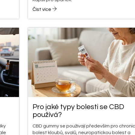
Číst více
Pro jaké typy bolesti se CBD
používá?
íky
CBD gummy se používají především pro chroni
ale
bolest kloubů, svalů, neuropatickou bolest a