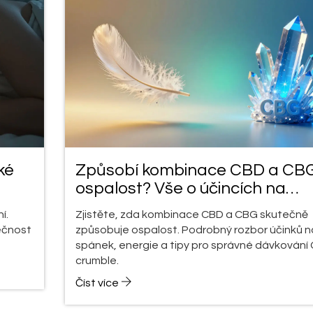
ké
Způsobí kombinace CBD a CB
ospalost? Vše o účincích na
spánek
í.
Zjistěte, zda kombinace CBD a CBG skutečně
ečnost
způsobuje ospalost. Podrobný rozbor účinků n
spánek, energie a tipy pro správné dávkování
crumble.
Číst více