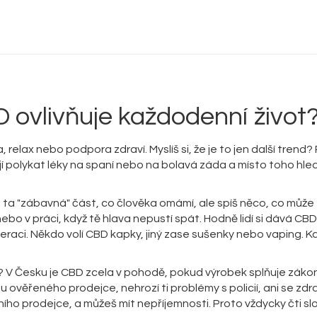
Delta 9 THC
Delta 8 vs HHC
CBD účinek
 ovlivňuje každodenní život
Everclear
 relax nebo podpora zdraví. Myslíš si, že je to jen další trend
tějí polykat léky na spaní nebo na bolavá záda a místo toho hled
to ta "zábavná" část, co člověka omámí, ale spíš něco, co může
ebo v práci, když tě hlava nepustí spát. Hodně lidí si dává CB
eraci. Někdo volí CBD kapky, jiný zase sušenky nebo vaping. K
é? V Česku je CBD zcela v pohodě, pokud výrobek splňuje zák
 ověřeného prodejce, nehrozí ti problémy s policií, ani se zdr
ího prodejce, a můžeš mít nepříjemnosti. Proto vždycky čti sl