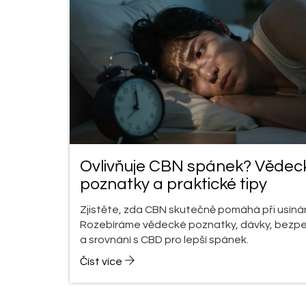
Ovlivňuje CBN spánek? Vědec
poznatky a praktické tipy
Zjistěte, zda CBN skutečně pomáhá při usínán
Rozebíráme vědecké poznatky, dávky, bezp
a srovnání s CBD pro lepší spánek.
Číst více