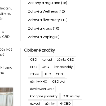
Zákony a regulace
(15)
egální,
Zdraví a Wellness
(12)
dřív na
ár
Zdraví a životní styl
(12)
Zdraví a krása
(10)
 to
na CBD
Zdraví a Vaping
(8)
 účinků?
Oblíbené značky
ždý
CBD
konopí
účinky CBD
HHC
CBG
kanabinoidy
i k tomu
 na
zdraví
THC
CBN
účinky HHC
CBD olej
dávkování CBD
konopné produkty
CBD účinky
úzkost
účinky
H4CBD