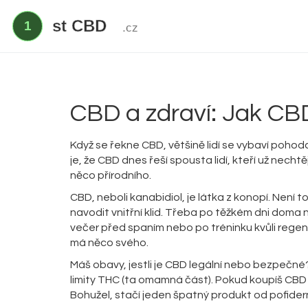
CBD a zdraví: Jak CBD
Když se řekne CBD, většině lidí se vybaví pohoda,
je, že CBD dnes řeší spousta lidí, kteří už nech
něco přírodního.
CBD, neboli kanabidiol, je látka z konopí. Není 
navodit vnitřní klid. Třeba po těžkém dni doma n
večer před spaním nebo po tréninku kvůli regen
má něco svého.
Máš obavy, jestli je CBD legální nebo bezpečn
limity THC (ta omamná část). Pokud koupíš CBD u
Bohužel, stačí jeden špatný produkt od pofidern