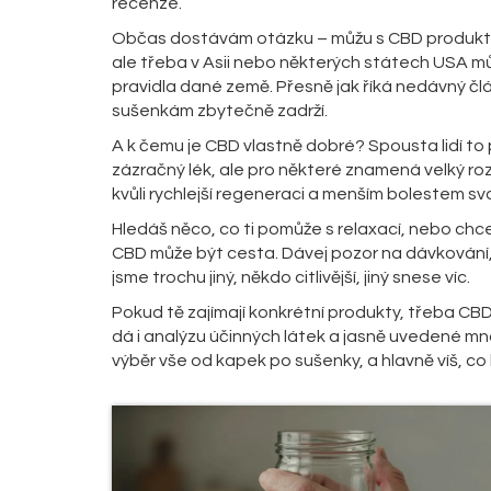
recenze.
Občas dostávám otázku – můžu s CBD produkty c
ale třeba v Asii nebo některých státech USA mů
pravidla dané země. Přesně jak říká nedávný člán
sušenkám zbytečně zadrží.
A k čemu je CBD vlastně dobré? Spousta lidí to
zázračný lék, ale pro některé znamená velký r
kvůli rychlejší regeneraci a menším bolestem sva
Hledáš něco, co ti pomůže s relaxací, nebo chce
CBD může být cesta. Dávej pozor na dávkování, čti
jsme trochu jiný, někdo citlivější, jiný snese víc.
Pokud tě zajímají konkrétní produkty, třeba CBD 
dá i analýzu účinných látek a jasně uvedené m
výběr vše od kapek po sušenky, a hlavně víš, co