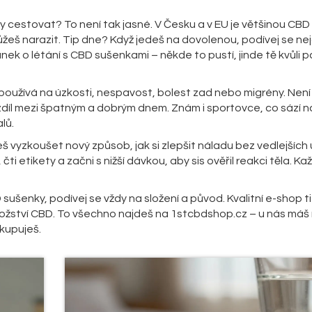
estovat? To není tak jasné. V Česku a v EU je většinou CBD l
žeš narazit. Tip dne? Když jedeš na dovolenou, podívej se nej
ek o létání s CBD sušenkami – někde to pustí, jinde tě kvůli p
 používá na úzkosti, nespavost, bolest zad nebo migrény. Není
ozdíl mezi špatným a dobrým dnem. Znám i sportovce, co sází 
lů.
š vyzkoušet nový způsob, jak si zlepšit náladu bez vedlejších
 etikety a začni s nižší dávkou, aby sis ověřil reakci těla. Ka
sušenky, podívej se vždy na složení a původ. Kvalitní e-shop t
nožství CBD. To všechno najdeš na 1stcbdshop.cz – u nás máš
 kupuješ.