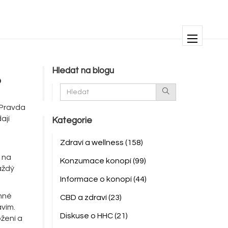
Hledat na blogu
?
? Pravda
ají
Kategorie
Zdraví a wellness
(158)
D na
Konzumace konopí
(99)
aždý
Informace o konopí
(44)
onné
CBD a zdraví
(23)
avím.
Diskuse o HHC
(21)
ožení a