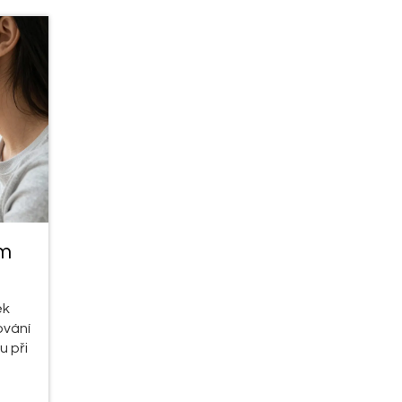
ím
ek
ování
u při