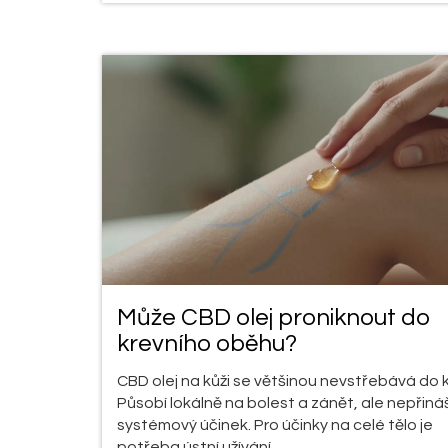
Může CBD olej proniknout do
krevního oběhu?
CBD olej na kůži se většinou nevstřebává do k
Působí lokálně na bolest a zánět, ale nepřináš
systémový účinek. Pro účinky na celé tělo je
potřeba ústní užívání.