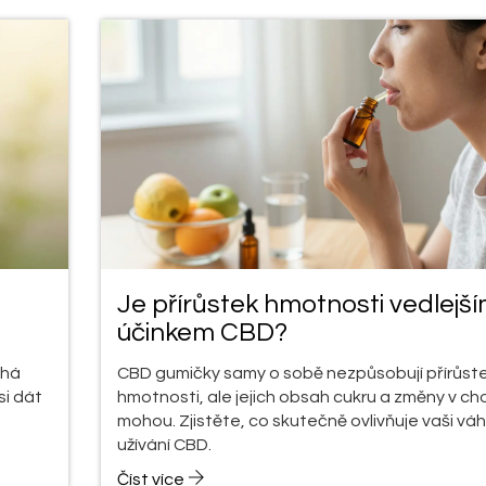
Je přírůstek hmotnosti vedlejš
účinkem CBD?
áhá
CBD gumičky samy o sobě nezpůsobují přírůst
si dát
hmotnosti, ale jejich obsah cukru a změny v ch
mohou. Zjistěte, co skutečně ovlivňuje vaši váh
užívání CBD.
Číst více