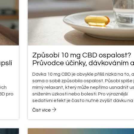
Způsobí 10 mg CBD ospalost?
pslí
Průvodce účinky, dávkováním 
spánkem
Dávka 10 mg CBD je obvykle příliš nízká na to, 
sama o sobě způsobila ospalost. Působí spíše 
ých
mírný relaxant, který může nepřímo usnadnit u
BD pro
snížením úzkosti nebo bolesti. Pro výraznější
sedativní efekt je často nutné zvýšit dávku na
50 mg, použít full-spectrum extrakt nebo
Číst více
kombinovat CBD s melatoninem. Individuální r
se liší, proto je klíčové experimentovat s časo
a typem produktu.