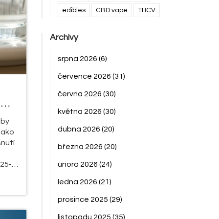
edibles
CBD vape
THCV
Archivy
srpna 2026
(6)
července 2026
(31)
června 2026
(30)
a
května 2026
(30)
aby
dubna 2026
(20)
jako
snutí
března 2026
(20)
 25-
února 2026
(24)
ledna 2026
(21)
eakce
váním
prosince 2025
(29)
listopadu 2025
(35)