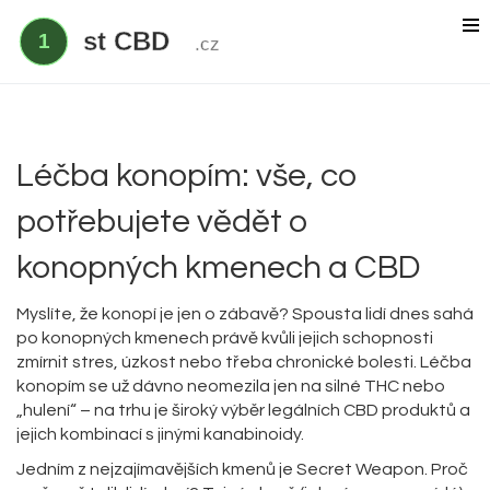
Delta 9 THC
Delta 8 vs HHC
CBD účinek
Léčba konopím: vše, co
Everclear
potřebujete vědět o
konopných kmenech a CBD
Myslíte, že konopí je jen o zábavě? Spousta lidí dnes sahá
po konopných kmenech právě kvůli jejich schopnosti
zmírnit stres, úzkost nebo třeba chronické bolesti. Léčba
konopím se už dávno neomezila jen na silné THC nebo
„hulení“ – na trhu je široký výběr legálních CBD produktů a
jejich kombinací s jinými kanabinoidy.
Jedním z nejzajímavějších kmenů je Secret Weapon. Proč