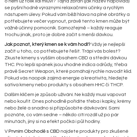
o něm už tolik lidí mluví? Tajná zbraň (jak název napovídá)
se pyšní hodně výraznými relaxačními účinky a rychlým
nástupem úlevy. Pokud vám běží hlava na plné obrátky a
potřebujete večer vypnout, právě tento kmen může být
vážně účinný pomocník. Samozřejmě – každý reaguje
trochu jinak, proto je dobré začít s menší dávkou.
Jak poznat, který kmen se k vám hodí?
Vždy je nejlepší
začít u toho, co potřebujete řešit. Trápí vás bolest?
Zkuste kmeny s vyšším obsahem CBD a střední dávkou
THC. Pro lepší spánek jsou vhodné indica odrůdy, třeba
právě Secret Weapon, které pomáhají rychle navodit klid.
Pokud vás naopak zajímá energie a kreativita, hledejte
sativa kmeny nebo produkty s obsahem HHC či THCP.
Dalším klíčem je způsob užívání. Ne každý musí vapovat
nebo kouřit. Dnes pohodlně pořídíte třeba i kapky, krémy
nebo želé a snadno si přizpůsobíte dávkování. Sami
poznáte, co vám sedne – někdo cítí rozdíl už po pár
minutách, jiný si na efekt počká i půl hodiny.
V
Prvním Obchodě s CBD
najdete produkty pro zkušené