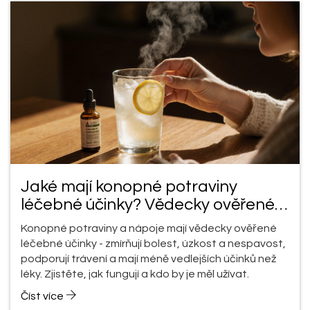
Jaké mají konopné potraviny
léčebné účinky? Vědecky ověřené
benefity
Konopné potraviny a nápoje mají vědecky ověřené
léčebné účinky - zmírňují bolest, úzkost a nespavost,
podporují trávení a mají méně vedlejších účinků než
léky. Zjistěte, jak fungují a kdo by je měl užívat.
Číst více