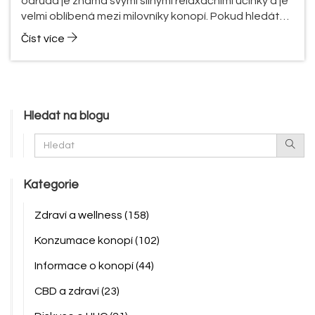
odrůda je známá svými silnými relaxačními účinky a je
velmi oblíbená mezi milovníky konopí. Pokud hledáte
informace o tom, co je Secret Weapon a jak se
Číst více
používá, jste na správném místě. Přečtěte si náš
příspěvek a dozvíte se více.
Hledat na blogu
Kategorie
Zdraví a wellness
(158)
Konzumace konopí
(102)
Informace o konopí
(44)
CBD a zdraví
(23)