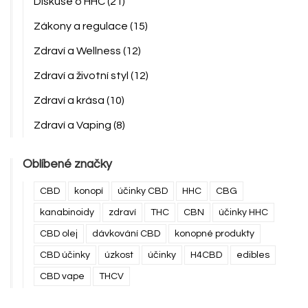
Diskuse o HHC
(21)
Zákony a regulace
(15)
Zdraví a Wellness
(12)
Zdraví a životní styl
(12)
Zdraví a krása
(10)
Zdraví a Vaping
(8)
Oblíbené značky
CBD
konopí
účinky CBD
HHC
CBG
kanabinoidy
zdraví
THC
CBN
účinky HHC
CBD olej
dávkování CBD
konopné produkty
CBD účinky
úzkost
účinky
H4CBD
edibles
CBD vape
THCV