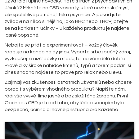
uživatele i úplné nováčky. Máte strach z psychoaktivních
účinků? Mrkněte na CBD varianty, které nezkreslují mysl,
ale spolehlivě pomáhají tělu i psychice. A pokud jste
zvědaví na něco silnějšího, jako HHC nebo THCP, ptejte
se na konkrétní účinky – u každého produktu je najdete
jasně popsané.
Nebojte se ptát a experimentovat – každý člověk
reaguje na kanabinoidy jinak. Vyberte si bezpečný zdroj,
vyzkoušejte nižší dávky a sledujte, co vám dělá dobře.
Právě díky široké nabídce kmenů, typů a forem podání si
dnes snadno najdete to pravé pro relax nebo úlevu.
Zajímají vás zkušenosti ostatních uživatelů nebo chcete
poradit s výběrem vhodného produktu? Napište nám,
rádi vše vysvětlíme jasně a bez složitého žargonu. První
Obchod s CBD je tu od toho, aby léčba konopím byla
bezpečná, účinná a hlavně přístupná pro každého.