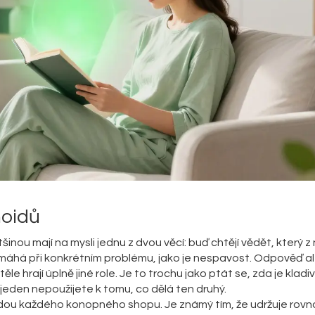
noidů
tšinou mají na mysli jednu z dvou věcí: buď chtějí vědět, který z 
omáhá při konkrétním problému, jako je nespavost. Odpověď al
le hrají úplně jiné role. Je to trochu jako ptát se, zda je kladi
e jeden nepoužijete k tomu, co dělá ten druhý.
ězdou každého konopného shopu. Je známý tím, že udržuje rov