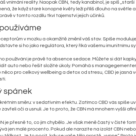
váš vnímání reality. Naopak CBN, tedy
kanabinol
, je spíš „starší
ená, že když staré konopné květy leží příliš dlouho na světle a
vě v tomto rozdílu tkví tajemství jejich účinků.
 používáme
 receptorům v mozku a okamžitě změnil váš stav. Spíše moduluj
edstavte si ho jako regulátora, který říká vašemu imunitnímu s
ho používání je právě ta absence sedace. Můžete si dát kapk
 řídit auto nebo řešit složité úkoly. Pomáhá s managegement
 něco pro celkový wellbeing a detox od stresu, CBD je jasná v
ti.
ý spánek
nkrétním směru: v sedativním efektu. Zatímco CBD vás spíše uvo
vřeli oči a usnuli. Je to proto, že CBN má mnohem vyšší afini
 CBN je přesně to, co jim chybělo. Je však méně častý v čisté for
vá jen malé procento. Pokud ale narazíte na izolát CBN nebo
u těžkost. Je to pocit, kdy se vaše tělo prostě „vypne“. Proto 