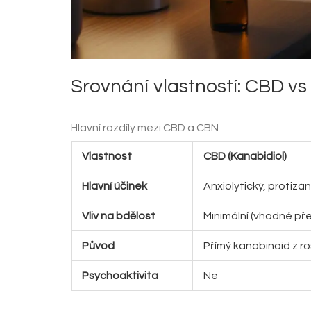
Srovnání vlastností: CBD v
Hlavní rozdíly mezi CBD a CBN
Vlastnost
CBD (Kanabidiol)
Hlavní účinek
Anxiolytický, protizán
Vliv na bdělost
Minimální (vhodné př
Původ
Přímý kanabinoid z ro
Psychoaktivita
Ne