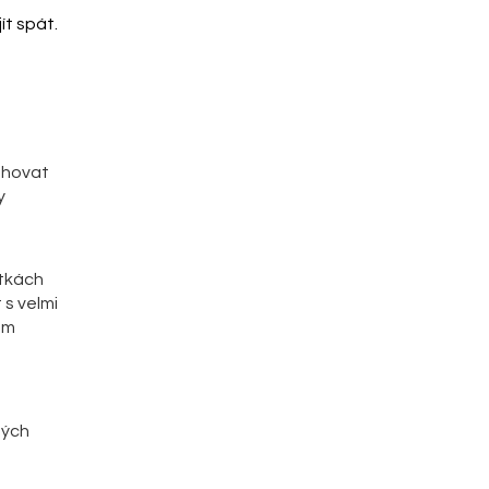
ít spát.
ahovat
y
ítkách
 s velmi
em
ných