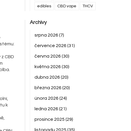
edibles
CBD vape
THCV
Archivy
srpna 2026
(7)
e
ystému:
července 2026
(31)
června 2026
(30)
y z CBD
em
května 2026
(30)
olba.
dubna 2026
(20)
března 2026
(20)
února 2026
(24)
lní,
tu k
ledna 2026
(21)
mě,
prosince 2025
(29)
listopadu 2025
(35)
je CBN