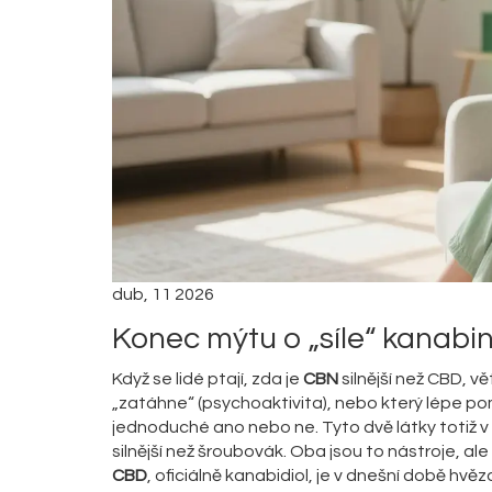
dub, 11 2026
Konec mýtu o „síle“ kanabi
Když se lidé ptají, zda je
CBN
silnější než
CBD
, vě
„zatáhne“ (psychoaktivita), nebo který lépe p
jednoduché ano nebo ne. Tyto dvě látky totiž v tě
silnější než šroubovák. Oba jsou to nástroje, al
CBD
, oficiálně
kanabidiol
, je v dnešní době hv