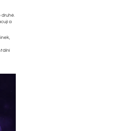
o druhé.
cují a
inek,
d
tální