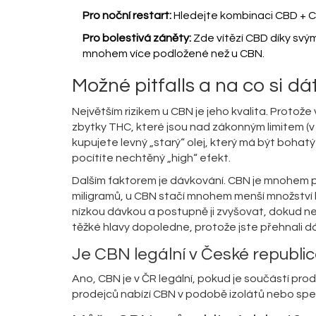
Pro noční restart:
Hledejte kombinaci CBD + CBN
Pro bolestivá záněty:
Zde vítězí CBD díky svým
mnohem více podložené než u CBN.
Možné pitfalls a na co si dá
Největším rizikem u CBN je jeho kvalita. Prot
zbytky THC, které jsou nad zákonným limitem (v
kupujete levný „starý“ olej, který má být bohat
pocítíte nechtěný „high“ efekt.
Dalším faktorem je dávkování. CBN je mnohem p
miligramů, u CBN stačí mnohem menší množství k
nízkou dávkou a postupně ji zvyšovat, dokud n
těžké hlavy dopoledne, protože jste přehnali d
Je CBN legální v České republi
Ano, CBN je v ČR legální, pokud je součástí 
prodejců nabízí CBN v podobě izolátů nebo spec