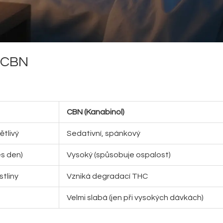
s CBN
CBN (Kanabinol)
ětlivý
Sedativní, spánkový
es den)
Vysoký (spůsobuje ospalost)
stliny
Vzniká degradací THC
Velmi slabá (jen při vysokých dávkách)