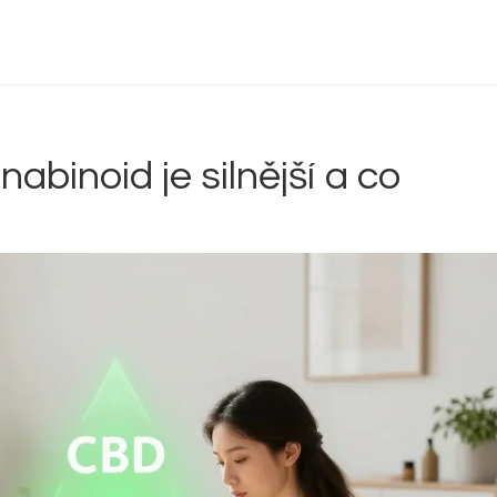
Delta 9 THC
Delta 8 vs HHC
CBD účinek
abinoid je silnější a co
Everclear