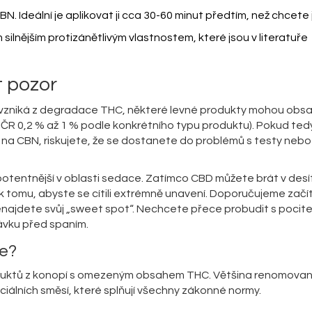
. Ideální je aplikovat ji cca 30-60 minut předtím, než chcete j
 silnějším protizánětlivým vlastnostem, které jsou v literatuře
t pozor
ože vzniká z degradace THC, některé levné produkty mohou obs
 ČR 0,2 % až 1 % podle konkrétního typu produktu). Pokud ted
ý na CBN, riskujete, že se dostanete do problémů s testy nebo
otentnější v oblasti sedace. Zatímco CBD můžete brát v des
 tomu, abyste se cítili extrémně unavení. Doporučujeme začít
enajdete svůj „sweet spot“. Nechcete přece probudit s pocit
ávku před spaním.
ce?
produktů z konopí s omezeným obsahem THC. Většina renomova
iálních směsí, které splňují všechny zákonné normy.