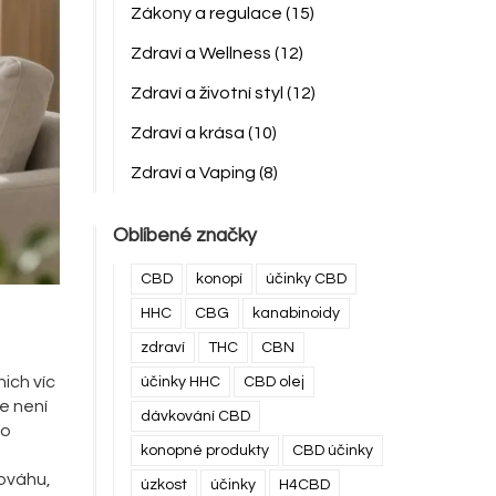
Zákony a regulace
(15)
Zdraví a Wellness
(12)
Zdraví a životní styl
(12)
Zdraví a krása
(10)
Zdraví a Vaping
(8)
Oblíbené značky
CBD
konopí
účinky CBD
HHC
CBG
kanabinoidy
zdraví
THC
CBN
nich víc
účinky HHC
CBD olej
e není
dávkování CBD
vo
konopné produkty
CBD účinky
nováhu,
úzkost
účinky
H4CBD