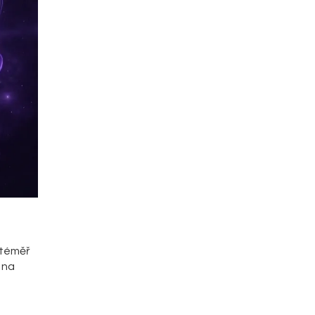
 téměř
 na