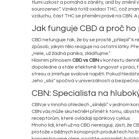
tlumí úzkost a pomáhá s záněty, aniž by změnil 
sourozenec“. Vzniká totiž oxidací THC, což znam
vzduchu, část THC se přemění právě na CBN. A prá
Jak funguje CBD a proč ho
CBD
nefunguje tak, že by se prostě „přilepil“ k
způsob, jakým tělo reaguje na ostatní látky. Př
„Hele, už žádná panika, zklidňujme.“
Hlavním přínosem
CBD vs CBN
v kontextu denní
dopoledne a stále efektivně fungovat v práci,
stresu a zmírňuje svalové napětí. Pokud hledáte
Jeho „síla“ spočívá v univerzálnosti a bezpečnos
CBN: Specialista na hlubok
CBN
je v mnoha ohledech „silnější“ v jednom ko
CBN vás může skutečněH přimět k tomu, abyste za
receptorům, které ovládají spánkový cyklus.
Mnoho lidí, kteří už na CBD nereagují, zjistí, že
protože v běžných konopných produktech ho bý
koncentrované oleje, pocítíte výraznější fyzicko