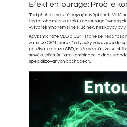
Efekt entourage: Proč je k
Teď přicházíme k té nejzajímavější části. Větši
Místo toho mluví o
efektu entourage
(synergick
vytvářejí mnohem silnější účinek, než kdyby byl
Když smícháte CBD a CBN, stane se něco fascin
zatímco CBN „dorazí“ a fyzicky vás uvede do sp
používáte pouze CBD, může se stát, že se cítít
smyčku přeruší. Tato kombinace je dnes standar
specializovaných obchodech.