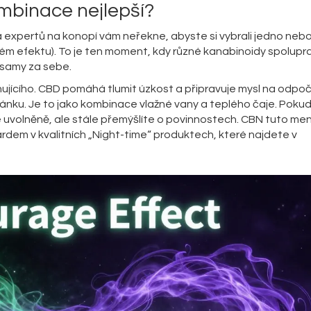
ombinace nejlepší?
na expertů na konopí vám neřekne, abyste si vybrali jedno neb
ém efektu). To je ten moment, kdy různé kanabinoidy spolupra
y samy za sebe.
ujícího. CBD pomáhá tlumit úzkost a připravuje mysl na odpoč
ánku. Je to jako kombinace vlažné vany a teplého čaje. Poku
e uvolněně, ale stále přemýšlíte o povinnostech. CBN tuto men
dem v kvalitních „Night-time“ produktech, které najdete v