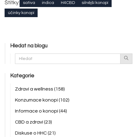
Štítky:
sativa
indica
H4CBD
silnější konopí
účinky konopí
Hledat na blogu
Kategorie
Zdraví a wellness
(158)
Konzumace konopí
(102)
Informace o konopí
(44)
CBD a zdraví
(23)
Diskuse o HHC
(21)