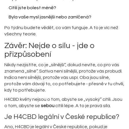
Cítili jste bolest méně?
Byla vaše mysl jasnější nebo zamlčená?
Po týdnu budete vědět, co vám funguje. A to je víc než
všechny teorie.
Závěr: Nejde o sílu - jde o
přizpůsobení
Nikdy nezjistíte, co je „silnější“, dokud nevíte, co pro vás
znamená „silné“. Sativa není silnější, protože vás probudí.
Indica není silnější, protože vás uspí. Oba jsou silné,
protože vám dávají to, co potřebujete - přesně v tu chvíli,
kdy to potřebujete.
H4CBD květy nejsou o tom, abyste se „vysoký“ cítili. Jsou
o tom, abyste se
sebou
cítili lépe. A to je pravá síla.
Je H4CBD legální v České republice?
Ano, H4CBD je legální v České republice, pokud je