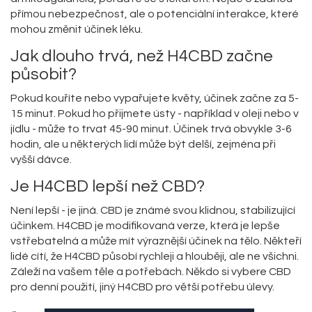
přímou nebezpečnost, ale o potenciální interakce, které
mohou změnit účinek léku.
Jak dlouho trvá, než H4CBD začne
působit?
Pokud kouříte nebo vypařujete květy, účinek začne za 5-
15 minut. Pokud ho přijmete ústy - například v oleji nebo v
jídlu - může to trvat 45-90 minut. Účinek trvá obvykle 3-6
hodin, ale u některých lidí může být delší, zejména při
vyšší dávce.
Je H4CBD lepší než CBD?
Není lepší - je jiná. CBD je známé svou klidnou, stabilizující
účinkem. H4CBD je modifikovaná verze, která je lepše
vstřebatelná a může mít výraznější účinek na tělo. Někteří
lidé cítí, že H4CBD působí rychleji a hlouběji, ale ne všichni.
Záleží na vašem těle a potřebách. Někdo si vybere CBD
pro denní použití, jiný H4CBD pro větší potřebu úlevy.