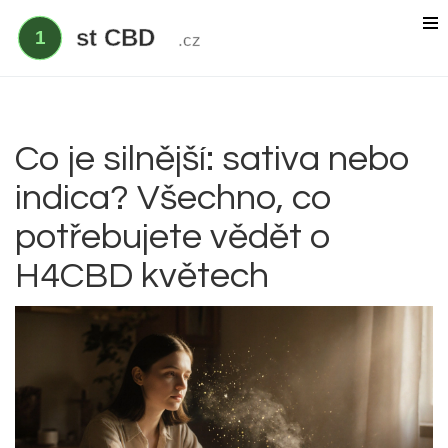
Delta 9 THC
Delta 8 vs HHC
CBD účinek
Co je silnější: sativa nebo
indica? Všechno, co
Everclear
potřebujete vědět o
H4CBD květech