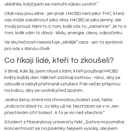
uklidnila, když jsem se nemohl vůbec uvolnit.“
Obě rasy jsou silné - jen jinak. H4CBD není jako THC, který
vás může zasáhnout jako vlna. H4CBD je jako jemný, ale
trvalý proud. Není to o tom, kolik vás to „zametne“. Je to o
tom, kolik vám to dává - klidu, energie, úlevy, odpočinku.
Ve skutečnosti neexistuje „silnější“ rasa - jen ta správná
pro vás v danou chvíli.
Co říkají lidé, kteří to zkoušeli?
V Brně, kde žiji, jsem mluvil s lidmi, kteří používají H4CBD
květy každý den. Někteří začínají satinou - ráno, aby se
vzbudili a nebyli přehnaně vzrušení. Pak večer přepnou
na indicu, aby se uvolnili před spaním.
Jedna žena, která má chronickou bolest zad, řekla:
„Indica mi dává to, co léky už ne. Neztrácím se v ní. Jen
přestávám cítit bolest. A to je víc než všechno.“
Student z Masarykovy univerzity řekl: „Sativa mi pomáhá
koncentrovat se na písemky. Nejsem vysoký, ale jsem