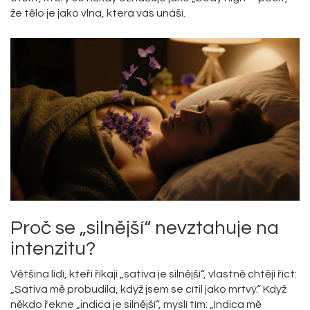
že tělo je jako vlna, která vás unáší.
Proč se „silnější“ nevztahuje na
intenzitu?
Většina lidí, kteří říkají „sativa je silnější“, vlastně chtějí říct:
„Sativa mě probudila, když jsem se cítil jako mrtvý.“ Když
někdo řekne „indica je silnější“, myslí tím: „Indica mě