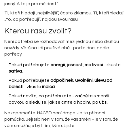
jasný. A to je pro mě dost.“
Ti, kteří hledají „nejsilnější“, často zklamou. Ti, kteří hledají
„to, co potřebuji“, najdou svou rasu.
Kterou rasu zvolit?
Není potřeba se rozhodovat mezi jednou nebo druhou
navždy. Většina lidí používá obě - podle dne, podle
potřeby.
Pokud potřebujete
energii, jasnost, motivaci
- zkuste
sativa
.
Pokud potřebujete
odpočinek, uvolnění, úlevu od
bolesti
- zkuste
indica
.
Pokud nevíte, co potřebujete - začněte s menší
dávkou a sledujte, jak se cítíte o hodinu po užití.
Nezapomeňte: H4CBD není droga. Je to přírodní
pomůcka. Její síla není v tom, že vás změní - je v tom, že
vám umožňuje být tím, kým už jste.