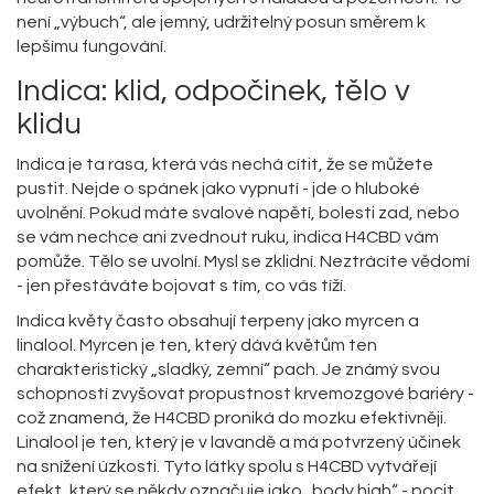
není „výbuch“, ale jemný, udržitelný posun směrem k
lepšímu fungování.
Indica: klid, odpočinek, tělo v
klidu
Indica je ta rasa, která vás nechá cítit, že se můžete
pustit. Nejde o spánek jako vypnutí - jde o hluboké
uvolnění. Pokud máte svalové napětí, bolesti zad, nebo
se vám nechce ani zvednout ruku, indica H4CBD vám
pomůže. Tělo se uvolní. Mysl se zklidní. Neztrácíte vědomí
- jen přestáváte bojovat s tím, co vás tíží.
Indica květy často obsahují terpeny jako myrcen a
linalool. Myrcen je ten, který dává květům ten
charakteristický „sladký, zemní“ pach. Je známý svou
schopností zvyšovat propustnost krvemozgové bariéry -
což znamená, že H4CBD proniká do mozku efektivněji.
Linalool je ten, který je v lavandě a má potvrzený účinek
na snížení úzkosti. Tyto látky spolu s H4CBD vytvářejí
efekt, který se někdy označuje jako „body high“ - pocit,