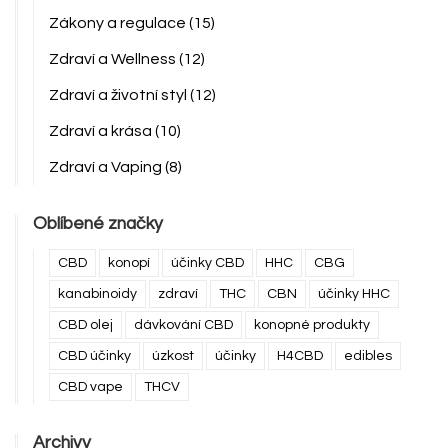
Zákony a regulace
(15)
Zdraví a Wellness
(12)
Zdraví a životní styl
(12)
Zdraví a krása
(10)
Zdraví a Vaping
(8)
Oblíbené značky
CBD
konopí
účinky CBD
HHC
CBG
kanabinoidy
zdraví
THC
CBN
účinky HHC
CBD olej
dávkování CBD
konopné produkty
CBD účinky
úzkost
účinky
H4CBD
edibles
CBD vape
THCV
Archivy