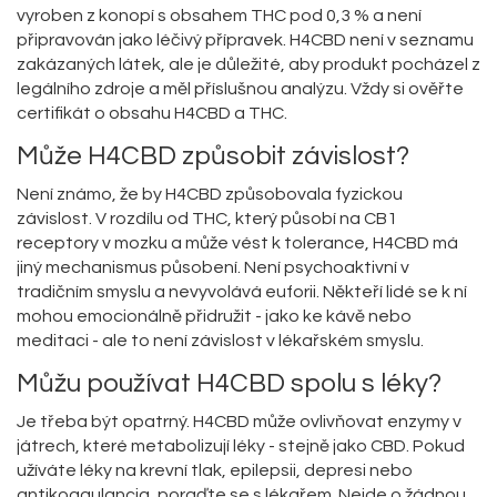
vyroben z konopí s obsahem THC pod 0,3 % a není
připravován jako léčivý přípravek. H4CBD není v seznamu
zakázaných látek, ale je důležité, aby produkt pocházel z
legálního zdroje a měl příslušnou analýzu. Vždy si ověřte
certifikát o obsahu H4CBD a THC.
Může H4CBD způsobit závislost?
Není známo, že by H4CBD způsobovala fyzickou
závislost. V rozdílu od THC, který působí na CB1
receptory v mozku a může vést k tolerance, H4CBD má
jiný mechanismus působení. Není psychoaktivní v
tradičním smyslu a nevyvolává euforii. Někteří lidé se k ní
mohou emocionálně přidružit - jako ke kávě nebo
meditaci - ale to není závislost v lékařském smyslu.
Můžu používat H4CBD spolu s léky?
Je třeba být opatrný. H4CBD může ovlivňovat enzymy v
játrech, které metabolizují léky - stejně jako CBD. Pokud
užíváte léky na krevní tlak, epilepsii, depresi nebo
antikoagulancia, poraďte se s lékařem. Nejde o žádnou