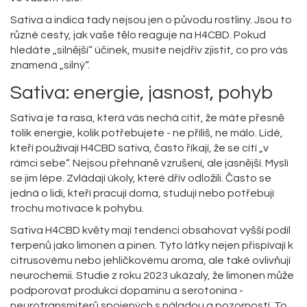
Sativa a indica tady nejsou jen o původu rostliny. Jsou to
různé cesty, jak vaše tělo reaguje na H4CBD. Pokud
hledáte „silnější“ účinek, musíte nejdřív zjistit, co pro vás
znamená „silný“.
Sativa: energie, jasnost, pohyb
Sativa je ta rasa, která vás nechá cítit, že máte přesně
tolik energie, kolik potřebujete - ne příliš, ne málo. Lidé,
kteří používají H4CBD sativa, často říkají, že se cítí „v
rámci sebe“. Nejsou přehnaně vzrušení, ale jasnější. Myslí
se jim lépe. Zvládají úkoly, které dřív odložili. Často se
jedná o lidi, kteří pracují doma, studují nebo potřebují
trochu motivace k pohybu.
Sativa H4CBD květy mají tendenci obsahovat vyšší podíl
terpenů jako limonen a pinen. Tyto látky nejen přispívají k
citrusovému nebo jehličkovému aroma, ale také ovlivňují
neurochemii. Studie z roku 2023 ukázaly, že limonen může
podporovat produkci dopaminu a serotonina -
neurotransmiterů spojených s náladou a pozorností. To