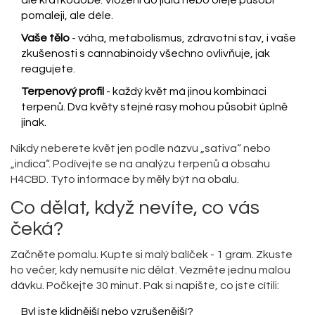
ale krátkodobě. Vložení do jídla nebo oleje působí
pomaleji, ale déle.
Vaše tělo
- váha, metabolismus, zdravotní stav, i vaše
zkušenosti s cannabinoidy všechno ovlivňuje, jak
reagujete.
Terpenový profil
- každý květ má jinou kombinaci
terpenů. Dva květy stejné rasy mohou působit úplně
jinak.
Nikdy neberete květ jen podle názvu „sativa“ nebo
„indica“. Podívejte se na analýzu terpenů a obsahu
H4CBD. Tyto informace by měly být na obalu.
Co dělat, když nevíte, co vás
čeká?
Začněte pomalu. Kupte si malý balíček - 1 gram. Zkuste
ho večer, kdy nemusíte nic dělat. Vezměte jednu malou
dávku. Počkejte 30 minut. Pak si napište, co jste cítili:
Byl jste klidnější nebo vzrušenější?