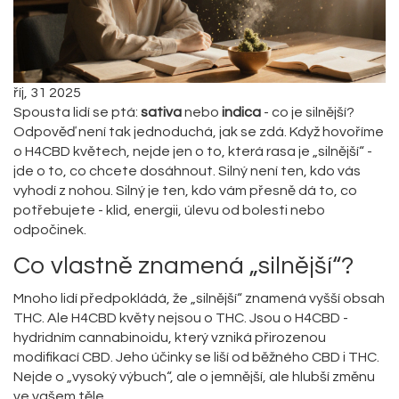
říj, 31 2025
Spousta lidí se ptá:
sativa
nebo
indica
- co je silnější?
Odpověď není tak jednoduchá, jak se zdá. Když hovoříme
o H4CBD květech, nejde jen o to, která rasa je „silnější“ -
jde o to, co chcete dosáhnout. Silný není ten, kdo vás
vyhodí z nohou. Silný je ten, kdo vám přesně dá to, co
potřebujete - klid, energii, úlevu od bolesti nebo
odpočinek.
Co vlastně znamená „silnější“?
Mnoho lidí předpokládá, že „silnější“ znamená vyšší obsah
THC. Ale H4CBD květy nejsou o THC. Jsou o H4CBD -
hydridním cannabinoidu, který vzniká přirozenou
modifikací CBD. Jeho účinky se liší od běžného CBD i THC.
Nejde o „vysoký výbuch“, ale o jemnější, ale hlubší změnu
ve vašem těle.