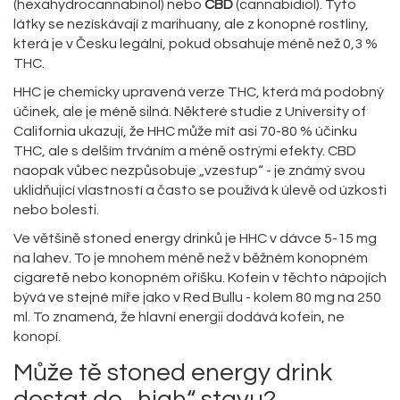
(hexahydrocannabinol) nebo
CBD
(cannabidiol). Tyto
látky se nezískávají z marihuany, ale z konopné rostliny,
která je v Česku legální, pokud obsahuje méně než 0,3 %
THC.
HHC je chemicky upravená verze THC, která má podobný
účinek, ale je méně silná. Některé studie z University of
California ukazují, že HHC může mít asi 70-80 % účinku
THC, ale s delším trváním a méně ostrými efekty. CBD
naopak vůbec nezpůsobuje „vzestup“ - je známý svou
uklidňující vlastností a často se používá k úlevě od úzkosti
nebo bolesti.
Ve většině stoned energy drinků je HHC v dávce 5-15 mg
na lahev. To je mnohem méně než v běžném konopném
cigaretě nebo konopném oříšku. Kofein v těchto nápojích
bývá ve stejné míře jako v Red Bullu - kolem 80 mg na 250
ml. To znamená, že hlavní energii dodává kofein, ne
konopí.
Může tě stoned energy drink
dostat do „high“ stavu?