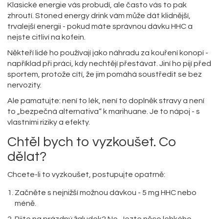
Klasické energie vás probudí, ale často vás to pak
zhroutí. Stoned energy drink vám může dát klidnější,
trvalejší energii - pokud máte správnou dávku HHC a
nejste citliví na kofein.
Někteří lidé ho používají jako náhradu za kouření konopí -
například při práci, kdy nechtějí přestávat. Jiní ho pijí před
sportem, protože cítí, že jim pomáhá soustředit se bez
nervozity.
Ale pamatujte: není to lék, není to doplněk stravy a není
to „bezpečná alternativa“ k marihuane. Je to nápoj - s
vlastními riziky a efekty.
Chtěl bych to vyzkoušet. Co
dělat?
Chcete-li to vyzkoušet, postupujte opatrně:
Začněte s nejnižší možnou dávkou - 5 mg HHC nebo
méně.