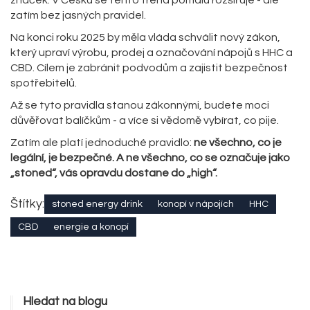
značek. V Česku se tento trend pomalu rozšiřuje - ale
zatím bez jasných pravidel.
Na konci roku 2025 by měla vláda schválit nový zákon,
který upraví výrobu, prodej a označování nápojů s HHC a
CBD. Cílem je zabránit podvodům a zajistit bezpečnost
spotřebitelů.
Až se tyto pravidla stanou zákonnými, budete moci
důvěřovat balíčkům - a více si vědomě vybírat, co pije.
Zatím ale platí jednoduché pravidlo:
ne všechno, co je
legální, je bezpečné. A ne všechno, co se označuje jako
„stoned“, vás opravdu dostane do „high“.
Štítky:
stoned energy drink
konopí v nápojích
HHC
CBD
energie a konopí
Hledat na blogu