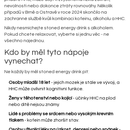
nevolnosti nebo dokonce ztráty rovnováhy. Několik
případů v Brně a Ostravě v roce 2024 skončilo na
záchranné službě kvůli kombinaci kofeinu, alkoholu a HHC.
Nikdy nesmíchejte stoned energy drink s alkoholem.
Pokud chcete relaxovat, vyberte si jednu věc - ne
všechno najednou.
Kdo by měl tyto nápoje
vynechat?
Ne každý by měl stoned energy drink pít:
Osoby mladší 18 let
- jejich mozek je stále ve vývoji, a
HHC může ovlivnit kognitivní funkce.
Ženy v těhotenství nebo kojící
- účinky HHC na plod
nebo dítě nejsou známy.
Lidé s problémy se srdcem nebo vysokým krevním
tlakem
- kofein může zhoršit stav.
Osoby užívající léky na úzkost, depresi nebo spánek
-