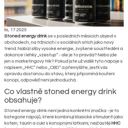
lis, 17 2025
Stoned energy drink
se v posledních měsících objevil v
obchodech, na tržnicích i v sociálních sítích jako nový
trend. Nabízí sliby vysoké energie, zvýšené soustředění a
dokonce i lehký „vzestup“ - ale je to pravda? Nebo jde
jen o marketingový trik? Pokud jste už viděli tyto nápoje s
nápisem „HHC“ nebo „CBD“ a přemýšlíte, jestli vás
opravdu dostanou do stavu, který připomíná kouření
konopí, odpověď není jednoduchá.
Co vlastně stoned energy drink
obsahuje?
Stoned energy drink není jedna konkrétní značka - je to
kategorie nápojů, které kombinují klasické stimulanti jako
kofein, taurin a cukr s konopnými látkami, nejčastěji
HHC