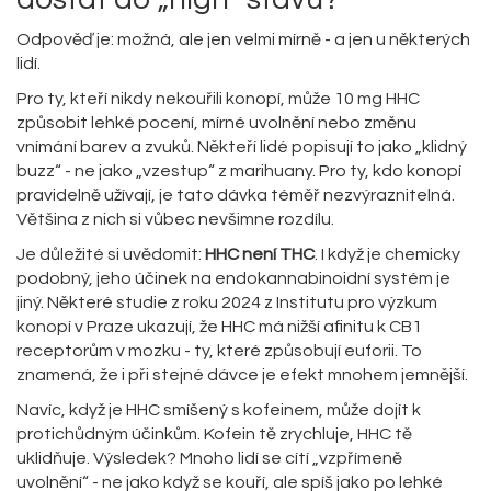
Odpověď je: možná, ale jen velmi mírně - a jen u některých
lidí.
Pro ty, kteří nikdy nekouřili konopí, může 10 mg HHC
způsobit lehké pocení, mírné uvolnění nebo změnu
vnímání barev a zvuků. Někteří lidé popisují to jako „klidný
buzz“ - ne jako „vzestup“ z marihuany. Pro ty, kdo konopí
pravidelně užívají, je tato dávka téměř nezvýraznitelná.
Většina z nich si vůbec nevšimne rozdílu.
Je důležité si uvědomit:
HHC není THC
. I když je chemicky
podobný, jeho účinek na endokannabinoidní systém je
jiný. Některé studie z roku 2024 z Institutu pro výzkum
konopí v Praze ukazují, že HHC má nižší afinitu k CB1
receptorům v mozku - ty, které způsobují euforii. To
znamená, že i při stejné dávce je efekt mnohem jemnější.
Navíc, když je HHC smíšený s kofeinem, může dojít k
protichůdným účinkům. Kofein tě zrychluje, HHC tě
uklidňuje. Výsledek? Mnoho lidí se cítí „vzpřímeně
uvolnění“ - ne jako když se kouří, ale spíš jako po lehké