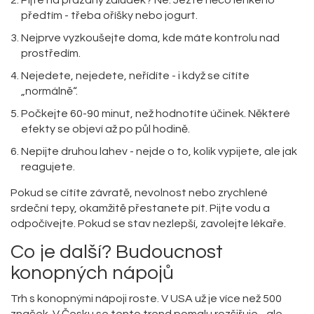
Pijte na prázdný žaludek? Ne. Jezte něco lehkého
předtím - třeba oříšky nebo jogurt.
Nejprve vyzkoušejte doma, kde máte kontrolu nad
prostředím.
Nejedete, nejedete, neřídíte - i když se cítíte
„normálně“.
Počkejte 60-90 minut, než hodnotíte účinek. Některé
efekty se objeví až po půl hodině.
Nepijte druhou lahev - nejde o to, kolik vypijete, ale jak
reagujete.
Pokud se cítíte závratě, nevolnost nebo zrychlené
srdeční tepy, okamžitě přestanete pít. Pijte vodu a
odpočívejte. Pokud se stav nezlepší, zavolejte lékaře.
Co je další? Budoucnost
konopných nápojů
Trh s konopnými nápoji roste. V USA už je více než 500