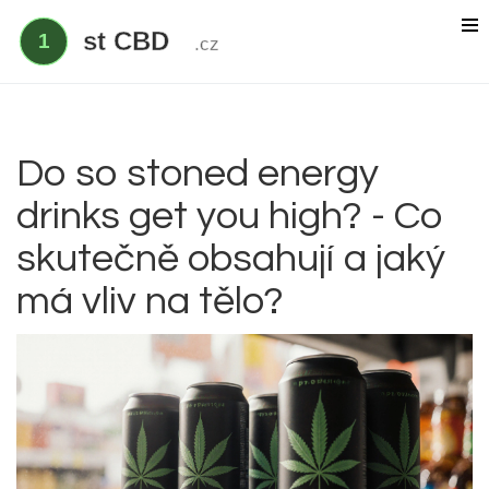
Delta 9 THC
Delta 8 vs HHC
CBD účinek
Do so stoned energy
drinks get you high? - Co
Everclear
skutečně obsahují a jaký
má vliv na tělo?