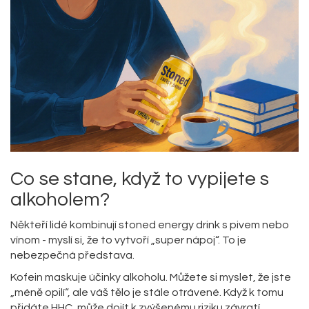
Co se stane, když to vypijete s
alkoholem?
Někteří lidé kombinují stoned energy drink s pivem nebo
vínom - myslí si, že to vytvoří „super nápoj“. To je
nebezpečná představa.
Kofein maskuje účinky alkoholu. Můžete si myslet, že jste
„méně opilí“, ale váš tělo je stále otrávené. Když k tomu
přidáte HHC, může dojít k zvýšenému riziku závratí,