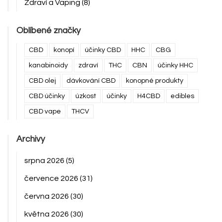
Zdraví a Vaping
(8)
Oblíbené značky
CBD
konopí
účinky CBD
HHC
CBG
kanabinoidy
zdraví
THC
CBN
účinky HHC
CBD olej
dávkování CBD
konopné produkty
CBD účinky
úzkost
účinky
H4CBD
edibles
CBD vape
THCV
Archivy
srpna 2026
(5)
července 2026
(31)
června 2026
(30)
května 2026
(30)