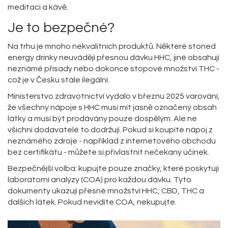
meditaci a kávě.
Je to bezpečné?
Na trhu je mnoho nekvalitních produktů. Některé stoned
energy drinky neuvádějí přesnou dávku HHC, jiné obsahují
neznámé přísady nebo dokonce stopové množství THC -
což je v Česku stále ilegální.
Ministerstvo zdravotnictví vydalo v březnu 2025 varování,
že všechny nápoje s HHC musí mít jasně označený obsah
látky a musí být prodávány pouze dospělým. Ale ne
všichni dodavatelé to dodržují. Pokud si koupíte nápoj z
neznámého zdroje - například z internetového obchodu
bez certifikátu - můžete si přivlastnit nečekaný účinek.
Bezpečnější volba: kupujte pouze značky, které poskytují
laboratorní analýzy (COA) pro každou dávku. Tyto
dokumenty ukazují přesné množství HHC, CBD, THC a
dalších látek. Pokud nevidíte COA, nekupujte.