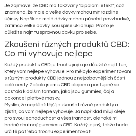
Je zajímavé, že CBD má takzvaný "bipolární efekt", což
znamená, že malé a velké dávky mohou mít rozdílné
účinky. Například malé dávky mohou působit povzbudivě,
zatímco velké dávky jsou spíše uklidňující. Proto je
důležité najít tu správnou dávku pro sebe.
Zkoušení různých produktů CBD:
Co mi vyhovuje nejlépe
Každý produkt s CBD je trochu jiný a je důležité najít ten,
který vám nejlépe vyhovuje. Pro mě bylo experimentování
s různými produkty CBD jednou z nejzábavnějších částí
celé cesty. Začala jsem s CBD olejem a postupně se
dostala k dalším formám, jako jsou gummies, čaj a
dokonce i pleťové masky.
Myslím, že nejdůležitější je zkoušet různé produkty a
zjistit, co vám nejlépe vyhovuje. Já například miluji oleje
pro svou jednoduchost a všestrannost, ale také mi
hodně chutnají gummies s CBD. Každý je jiný, takže bude
určitě potřeba trochu experimentovat!