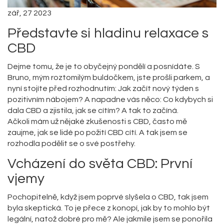
zář, 27 2023
Představte si hladinu relaxace s
CBD
Dejme tomu, že je to obyčejný pondělí a posnídáte. S
Bruno, mým roztomilým buldočkem, jste prošli parkem, a
nyní stojíte před rozhodnutím: Jak začít nový týden s
pozitivním nábojem? A napadne vás něco: Co kdybych si
dala CBD a zjistila, jak se cítím? A tak to začíná.
Ačkoli mám už nějaké zkušenosti s CBD, často mě
zaujme, jak se lidé po požití CBD cítí. A tak jsem se
rozhodla podělit se o své postřehy.
Vcházení do světa CBD: První
vjemy
Pochopitelně, když jsem poprvé slyšela o CBD, tak jsem
byla skeptická. To je přece z konopí, jak by to mohlo být
legální, natož dobré pro mě? Ale jakmile jsem se ponořila