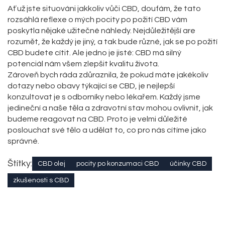
Ať už jste situováni jakkoliv vůči CBD, doufám, že tato
rozsáhlá reflexe o mých pocity po požití CBD vám
poskytla nějaké užitečné náhledy. Nejdůležitější are
rozumět, že každý je jiný, a tak bude různé, jak se po požití
CBD budete cítit. Ale jedno je jisté: CBD má silný
potenciál nám všem zlepšit kvalitu života.
Zároveň bych ráda zdůraznila, že pokud máte jakékoliv
dotazy nebo obavy týkající se CBD, je nejlepší
konzultovat je s odborníky nebo lékařem. Každý jsme
jedineční a naše těla a zdravotní stav mohou ovlivnit, jak
budeme reagovat na CBD. Proto je velmi důležité
poslouchat své tělo a udělat to, co pro nás cítíme jako
správné.
Štítky:
CBD olej
pocity po konzumaci CBD
účinky CBD
zkušenosti s CBD