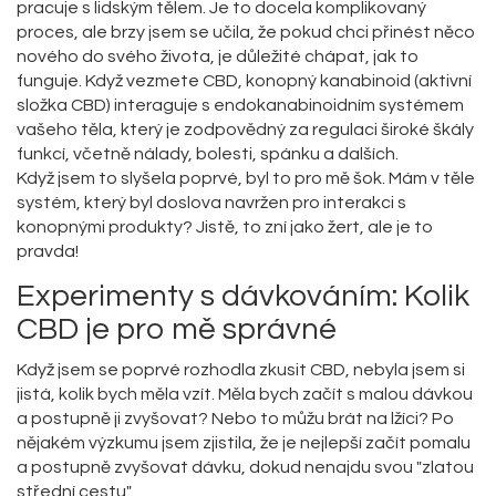
pracuje s lidským tělem. Je to docela komplikovaný
proces, ale brzy jsem se učila, že pokud chci přinést něco
nového do svého života, je důležité chápat, jak to
funguje. Když vezmete CBD, konopný kanabinoid (aktivní
složka CBD) interaguje s endokanabinoidním systémem
vašeho těla, který je zodpovědný za regulaci široké škály
funkcí, včetně nálady, bolesti, spánku a dalších.
Když jsem to slyšela poprvé, byl to pro mě šok. Mám v těle
systém, který byl doslova navržen pro interakci s
konopnými produkty? Jistě, to zní jako žert, ale je to
pravda!
Experimenty s dávkováním: Kolik
CBD je pro mě správné
Když jsem se poprvé rozhodla zkusit CBD, nebyla jsem si
jistá, kolik bych měla vzít. Měla bych začít s malou dávkou
a postupně ji zvyšovat? Nebo to můžu brát na lžíci? Po
nějakém výzkumu jsem zjistila, že je nejlepší začít pomalu
a postupně zvyšovat dávku, dokud nenajdu svou "zlatou
střední cestu".