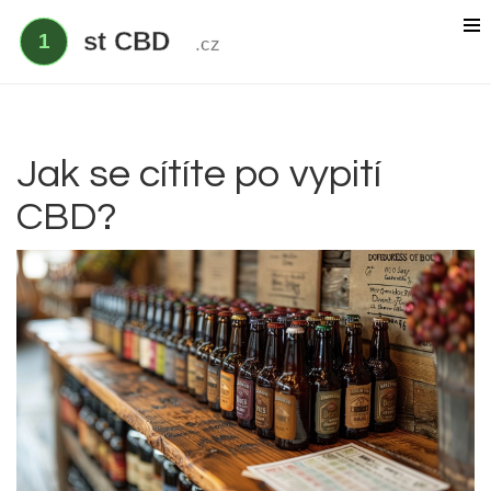
Delta 9 THC
Delta 8 vs HHC
CBD účinek
Jak se cítíte po vypití
CBD?
Everclear