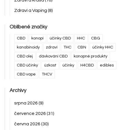
Zdraví a krása
(10)
Zdraví a Vaping
(8)
Oblíbené značky
CBD
konopí
účinky CBD
HHC
CBG
kanabinoidy
zdraví
THC
CBN
účinky HHC
CBD olej
dávkování CBD
konopné produkty
CBD účinky
úzkost
účinky
H4CBD
edibles
CBD vape
THCV
Archivy
srpna 2026
(9)
července 2026
(31)
června 2026
(30)