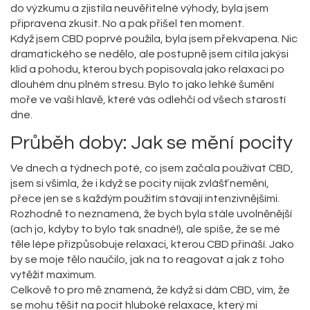
do výzkumu a zjistila neuvěřitelné výhody, byla jsem
připravena zkusit. No a pak přišel ten moment.
Když jsem CBD poprvé použila, byla jsem překvapena. Nic
dramatického se nedělo, ale postupně jsem cítila jakýsi
klid a pohodu, kterou bych popisovala jako relaxaci po
dlouhém dnu plném stresu. Bylo to jako lehké šumění
moře ve vaší hlavě, které vás odlehčí od všech starostí
dne.
Průběh doby: Jak se mění pocity
Ve dnech a týdnech poté, co jsem začala používat CBD,
jsem si všimla, že i když se pocity nijak zvlášť nemění,
přece jen se s každým použitím stávají intenzivnějšími.
Rozhodně to neznamená, že bych byla stále uvolněnější
(ach jo, kdyby to bylo tak snadné!), ale spíše, že se mé
těle lépe přizpůsobuje relaxaci, kterou CBD přináší. Jako
by se moje tělo naučilo, jak na to reagovat a jak z toho
vytěžit maximum.
Celkově to pro mě znamená, že když si dám CBD, vím, že
se mohu těšit na pocit hluboké relaxace, který mi