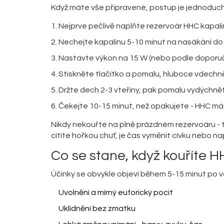
Když máte vše připravené, postup je jednoduch
Nejprve pečlivě naplňte rezervoár HHC kapali
Nechejte kapalinu 5-10 minut na nasákání do 
Nastavte výkon na 15 W (nebo podle doporuč
Stiskněte tlačítko a pomalu, hluboce vdechněte
Držte dech 2-3 vteřiny, pak pomalu vydýchně
Čekejte 10-15 minut, než opakujete - HHC má
Nikdy nekouřte na plně prázdném rezervoáru - 
cítíte hořkou chuť, je čas vyměnit cívku nebo na
Co se stane, když kouříte 
Účinky se obvykle objeví během 5-15 minut po vde
Uvolnění a mírný euforický pocit
Uklidnění bez zmatku