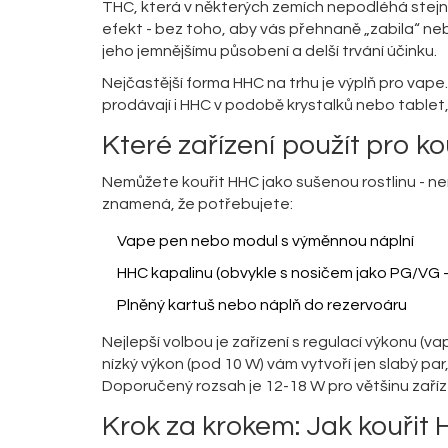
THC, která v některých zemích nepodléhá stejný
efekt - bez toho, aby vás přehnaně „zabila“ neb
jeho jemnějšímu působení a delší trvání účinku.
Nejčastější forma HHC na trhu je výplň pro vape.
prodávají i HHC v podobě krystalků nebo tablet,
Které zařízení použít pro k
Nemůžete kouřit HHC jako sušenou rostlinu - nen
znamená, že potřebujete:
Vape pen nebo modul s výměnnou náplní
HHC kapalinu (obvykle s nosičem jako PG/VG - 
Plněný kartuš nebo náplň do rezervoáru
Nejlepší volbou je zařízení s regulací výkonu (v
nízký výkon (pod 10 W) vám vytvoří jen slabý par,
Doporučený rozsah je 12-18 W pro většinu zaříz
Krok za krokem: Jak kouřit