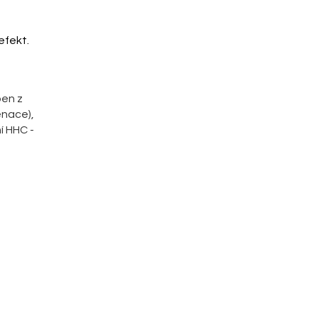
efekt.
ben z
enace),
í HHC -
o