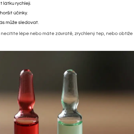
látku rychleji.
oršit účinky.
vás může sledovat.
 necítíte lépe nebo máte závratě, zrychlený tep, nebo obtíže 