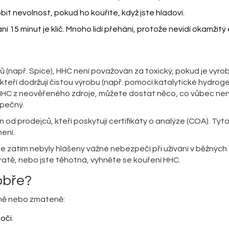
it nevolnost, pokud ho kouříte, když jste hladoví.
í 15 minut je klíč. Mnoho lidí přehání, protože nevidí okamžitý 
ů (např. Spice), HHC není považován za toxický, pokud je vyro
kteří dodržují čistou výrobu (např. pomocí katalytické hydrog
HHC z neověřeného zdroje, můžete dostat něco, co vůbec nen
zpečný.
en od prodejců, kteří poskytují certifikáty o analýze (COA). Tyt
není.
le zatím nebyly hlášeny vážné nebezpečí při užívání v běžných
tě, nebo jste těhotná, vyhněte se kouření HHC.
dobře?
tně nebo zmateně:
oči.