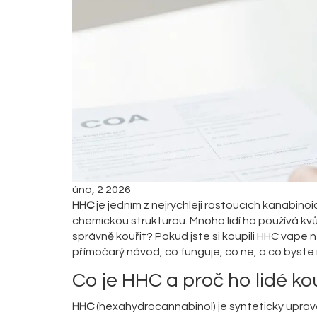
úno, 2 2026
HHC
je jedním z nejrychleji rostoucích kanabinoi
chemickou strukturou. Mnoho lidí ho používá kvůl
správně kouřit? Pokud jste si koupili HHC vape 
přímočarý návod, co funguje, co ne, a co byste 
Co je HHC a proč ho lidé ko
HHC
(hexahydrocannabinol) je synteticky uprave