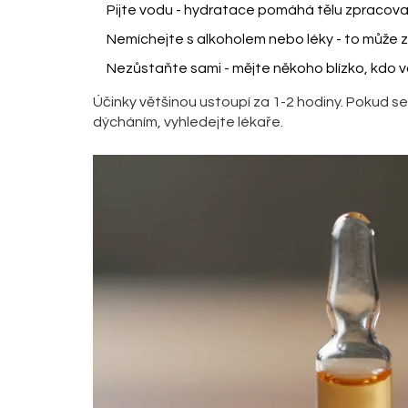
Pijte vodu - hydratace pomáhá tělu zpracovat 
Nemíchejte s alkoholem nebo léky - to může zh
Nezůstaňte sami - mějte někoho blízko, kdo 
Účinky většinou ustoupí za 1-2 hodiny. Pokud se
dýcháním, vyhledejte lékaře.