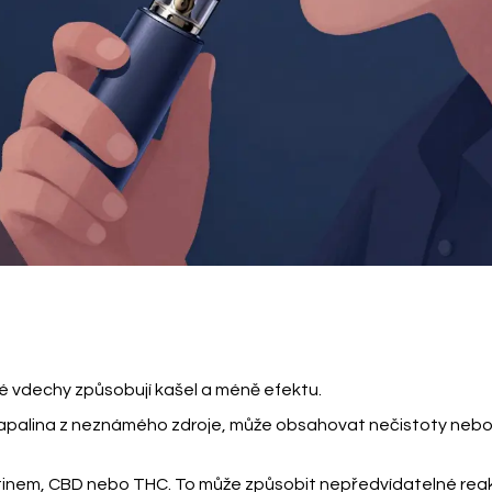
é vdechy způsobují kašel a méně efektu.
kapalina z neznámého zdroje, může obsahovat nečistoty neb
otinem, CBD nebo THC. To může způsobit nepředvídatelné rea