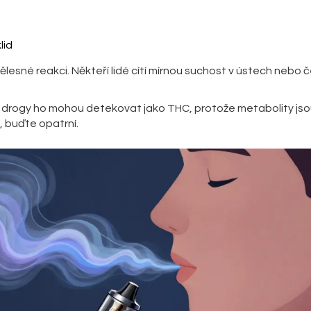
lid
 tělesné reakci. Někteří lidé cítí mírnou suchost v ústech nebo
drogy ho mohou detekovat jako THC, protože metabolity js
, buďte opatrní.