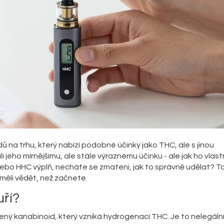
dů na trhu, který nabízí podobné účinky jako THC, ale s jinou
i jeho mírnějšímu, ale stále výraznému účinku - ale jak ho vlas
nebo HHC výplň, necháte se zmateni, jak to správně udělat? T
měli vědět, než začnete.
uří?
ný kanabinoid, který vzniká hydrogenací THC. Je to nelegáln