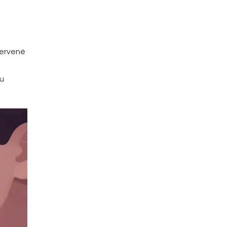
 červené
ou