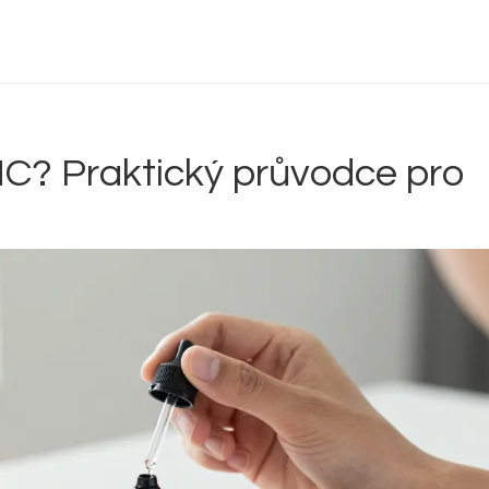
Delta 9 THC
Delta 8 vs HHC
CBD účinek
HC? Praktický průvodce pro
Everclear