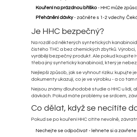
Kouření na prázdnou bříško
- HHC může způsob
Přehánění dávky
- začněte s 1-2 vdechy. Čekán
Je HHC bezpečný?
Na rozdíl od některých syntetických kanabinoid
čistého THC a bez chemických zbytků. Výrobci, 
vyrábějí bezpečný produkt. Ale pokud koupíte 
třeba jiný syntetický kanabinoid, který je nebe
Nejlepší způsob, jak se vyhnout riziku: kupujte j
dokumenty ukazují, co je ve výrobku - a co tam 
Nejsou známy dlouhodobé studie o HHC u lidí, a
dávkách. Pokud máte problémy se srdcem, závra
Co dělat, když se necítíte 
Pokud se po kouření HHC cítíte nevolně, závra
Nechejte se odpočívat - lehnete si a zavřete 