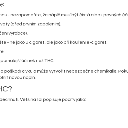
ý:
nou - nezapomeňte, že náplň musí být čistá a bez pevných čás
vaty (před prvním zapálením).
ení výrobce).
 - ne jako u cigaret, ale jako při kouření e-cigaret.
te.
 pomalejší účinek než THC.
to poškodí cívku a může vytvořit nebezpečné chemikálie. Pok
plnit novou náplň.
HHC?
chnutí. Většina lidí popisuje pocity jako: