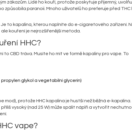
m zákazům. Lidé ho kouří, protože poskytuje příjemný, uvolňuj
o způsobila paranoii. Mnoho uživatelů ho preferuje před THC k
 Je to kapalina, kterou naplníte do e-cigaretového zařízení. N
 ale kouření je nejrozšířenější metoda.
ouření HHC?
í to CBD tráva. Musíte ho mít ve formě kapaliny pro vape. To
propylen glykol a vegetabilní glycerin)
ape mod), protože HHC kapalina je hustší než běžná e-kapalina. P
 příliš vysoký (nad 25 W) může spálit náplň a vytvořit nechutno
ení.
 HHC vape?