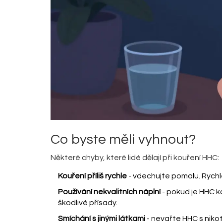
Co byste měli vyhnout?
Některé chyby, které lidé dělají při kouření HHC:
Kouření příliš rychle
- vdechujte pomalu. Rychl
Používání nekvalitních náplní
- pokud je HHC 
škodlivé přísady.
Smíchání s jinými látkami
- nevařte HHC s nik