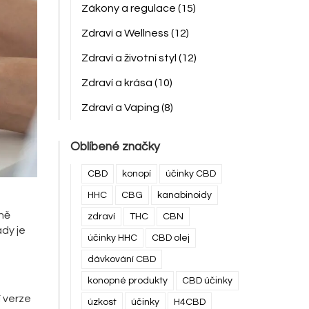
Zákony a regulace
(15)
Zdraví a Wellness
(12)
Zdraví a životní styl
(12)
Zdraví a krása
(10)
Zdraví a Vaping
(8)
Oblíbené značky
CBD
konopí
účinky CBD
HHC
CBG
kanabinoidy
tně
zdraví
THC
CBN
ady je
účinky HHC
CBD olej
dávkování CBD
konopné produkty
CBD účinky
í verze
úzkost
účinky
H4CBD