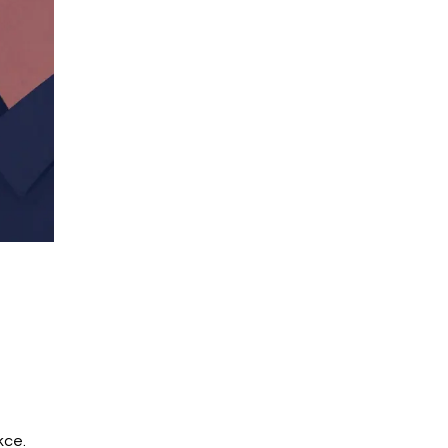
o
kce.