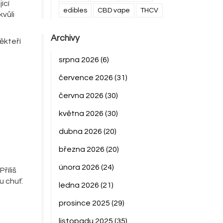
ící
edibles
CBD vape
THCV
vůli
Archivy
ěkteří
srpna 2026
(6)
července 2026
(31)
června 2026
(30)
května 2026
(30)
dubna 2026
(20)
března 2026
(20)
února 2026
(24)
říliš
u chuť.
ledna 2026
(21)
prosince 2025
(29)
listopadu 2025
(35)