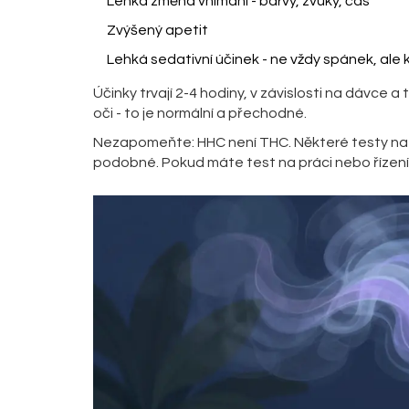
Lehká změna vnímání - barvy, zvuky, čas
Zvýšený apetit
Lehká sedativní účinek - ne vždy spánek, ale k
Účinky trvají 2-4 hodiny, v závislosti na dávce a
oči - to je normální a přechodné.
Nezapomeňte: HHC není THC. Některé testy na 
podobné. Pokud máte test na práci nebo řízení