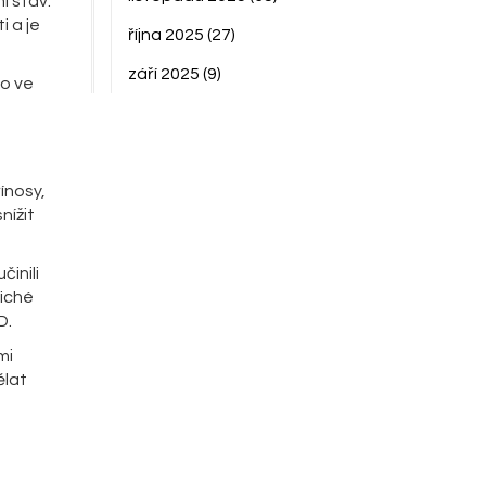
í stav."
i a je
října 2025
(27)
září 2025
(9)
to ve
ínosy,
nížit
inili
tiché
D.
mi
ělat