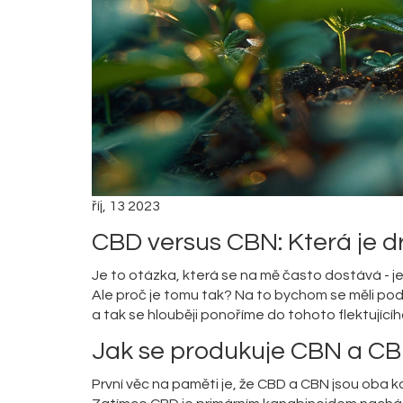
říj, 13 2023
CBD versus CBN: Která je d
Je to otázka, která se na mě často dostává - j
Ale proč je tomu tak? Na to bychom se měli podíva
a tak se hlouběji ponoříme do tohoto flektující
Jak se produkuje CBN a C
První věc na paměti je, že CBD a CBN jsou oba k