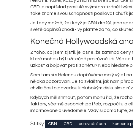
řekla mi: "Karel, každý z nich má své specifické s
CBD je například proslulé svými protizánětlivými
také známé svou schopností posilovat chuť k jíd
Je tedy možné, že i když je CBN dražší, jeho spec
světě doplňků chodí - vy platíte za to, co skut
Konečná Hollywoodská ana
Z toho, co jsem zjistil, je jasné, že zatímco cen
které mohou být užitečné pro různé lidi. Vše se 
úzkost a bojovat proti zánětu? Nebo hledáte pří
Sem tam si s Helenou dopřáváme malý výlet na 
nějaká pozorování. Je to zvláštní, jak nám přír
chvíle často povedou k hlubokým diskusím o rů
Kdybych měl shrnout, potom mohu říci, že rozh
faktory, včetně osobních potřeb, rozpočtu a cílů
informovaně a uvědoměle. Vždy si pamatujte, že 
Štítky:
CBN
CBD
porovnání cen
konopné p