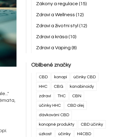
Zákony a regulace
(15)
Zdraví a Wellness
(12)
Zdraví a životní styl
(12)
Zdraví a krása
(10)
Zdraví a Vaping
(8)
Oblíbené značky
CBD
konopí
účinky CBD
HHC
CBG
kanabinoidy
e..."
zdraví
THC
CBN
 témata,
účinky HHC
CBD olej
dávkování CBD
konopné produkty
CBD účinky
opí.
úzkost
účinky
H4CBD