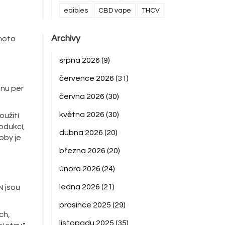
edibles
CBD vape
THCV
Archivy
ohoto
srpna 2026
(9)
července 2026
(31)
enu per
června 2026
(30)
května 2026
(30)
užití
odukcí,
dubna 2026
(20)
oby je
března 2026
(20)
února 2026
(24)
ledna 2026
(21)
N jsou
prosince 2025
(29)
ch,
listopadu 2025
(35)