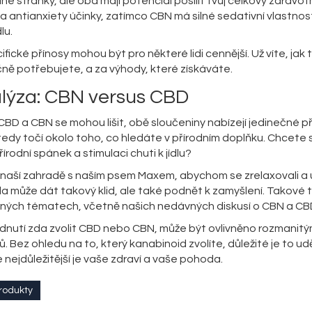
ilné stránky, ale oba mají potenciál posílit tvůj celkový zdravotn
 a antianxiety účinky, zatímco CBN má silné sedativní vlastnost
lu.
ifické přínosy mohou být pro některé lidi cennější. Už víte, jak 
ečně potřebujete, a za výhody, které získáváte.
lýza: CBN versus CBD
y CBD a CBN se mohou lišit, obě sloučeniny nabízejí jedinečné př
tedy točí okolo toho, co hledáte v přírodním doplňku. Chcete s
rodní spánek a stimulaci chuti k jídlu?
naší zahradě s naším psem Maxem, abychom se zrelaxovali a uč
oda může dát takový klid, ale také podnět k zamyšlení. Takové 
zných tématech, včetně našich nedávných diskusí o CBN a CB
odnutí zda zvolit CBD nebo CBN, může být ovlivněno rozmanitý
. Bez ohledu na to, který kanabinoid zvolíte, důležité je to ud
nejdůležitější je vaše zdraví a vaše pohoda.
rodukty