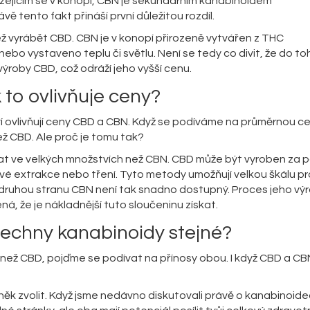
ejícím se v konopí, CBN je sekundárním kanabinoidem
 tento fakt přináší první důležitou rozdíl.
ž vyrábět CBD. CBN je v konopí přirozeně vytvářen z THC
nebo vystaveno teplu či světlu. Není se tedy co divit, že do t
ýroby CBD, což odráží jeho vyšší cenu.
 to ovlivňuje ceny?
tví ovlivňují ceny CBD a CBN. Když se podíváme na průměrnou c
ž CBD. Ale proč je tomu tak?
t ve velkých množstvích než CBN. CBD může být vyroben za po
é extrakce nebo tření. Tyto metody umožňují velkou škálu pr
druhou stranu CBN není tak snadno dostupný. Proces jeho výr
á, že je nákladnější tuto sloučeninu získat.
šechny kanabinoidy stejné?
í než CBD, pojďme se podívat na přínosy obou. I když CBD a CB
lněk zvolit. Když jsme nedávno diskutovali právě o kanabinoide