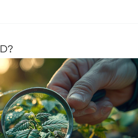
Delta 9 THC
Delta 8 vs HHC
CBD účinek
BD?
Everclear