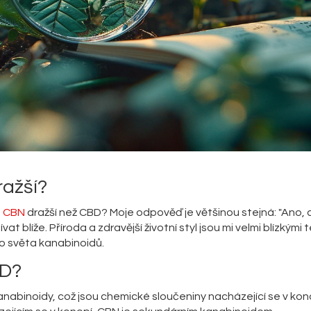
ražší?
e
CBN
dražší než CBD? Moje odpověď je většinou stejná: "Ano, al
t blíže. Příroda a zdravější životní styl jsou mi velmi blízkými
ho světa kanabinoidů.
BD?
anabinoidy, což jsou chemické sloučeniny nacházející se v kon