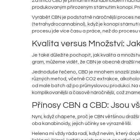
Zatímco CBD je primárním kanabinoidem nacház
produkovaným přirozeným stárnutím konopí. Právě
Vyrábět CBN je podstatně náročnější proces ne
(tetrahydrocannabinol), když je konopí stárnutí 
procesu jde více času a práce, než do procesu v
Kvalita versus Množství: Jak
Je také důležité pochopit, jak kvalita a množs
gram, můžeme vidět, že CBN je obecně dražší ne
Jednoduše řečeno, CBD je mnohem snazší získa
různých metod, včetně CO2 extrakce, alkoholov
od malé batch až po průmyslovou produkci. Na 
komplikovanější a časově náročnější, což znamen
Přínosy CBN a CBD: Jsou v
Nyní, když chápete, proč je CBN většinou dražš
oba kanabinoidy, jejich účinky se výrazně liší.
Helena mi vždy ráda radí, když nevím, který dop