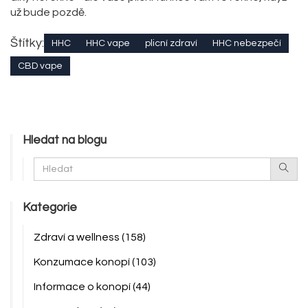
už bude pozdě.
Štítky:
HHC
HHC vape
plicní zdraví
HHC nebezpečí
CBD vape
Hledat na blogu
Kategorie
Zdraví a wellness
(158)
Konzumace konopí
(103)
Informace o konopí
(44)