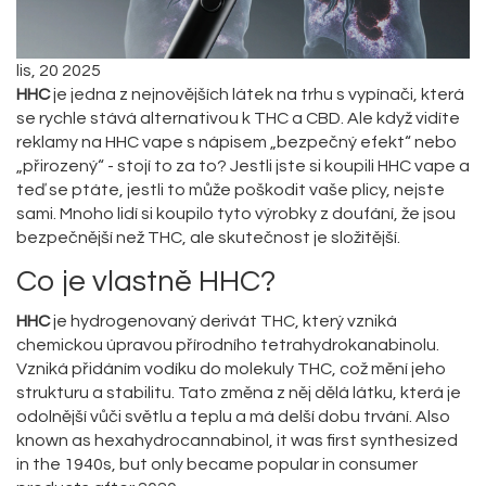
lis, 20 2025
HHC
je jedna z nejnovějších látek na trhu s vypínači, která
se rychle stává alternativou k THC a CBD. Ale když vidíte
reklamy na HHC vape s nápisem „bezpečný efekt“ nebo
„přirozený“ - stojí to za to? Jestli jste si koupili HHC vape a
teď se ptáte, jestli to může poškodit vaše plicy, nejste
sami. Mnoho lidí si koupilo tyto výrobky z doufání, že jsou
bezpečnější než THC, ale skutečnost je složitější.
Co je vlastně HHC?
HHC
je
hydrogenovaný derivát THC, který vzniká
chemickou úpravou přírodního tetrahydrokanabinolu.
Vzniká přidáním vodíku do molekuly THC, což mění jeho
strukturu a stabilitu. Tato změna z něj dělá látku, která je
odolnější vůči světlu a teplu a má delší dobu trvání.
Also
known as
hexahydrocannabinol
, it was first synthesized
in the 1940s, but only became popular in consumer