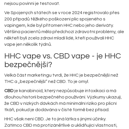
nejsou povinni je testovat.
Ve Spojených státech se v roce 2024 registrovalo přes
200 případů těžkého poškození plic spojeného s
vapingem, kde byl přítomen HHC nebo jeho deriváty.
Většina pacientů měla předchozí zdravotní problémy, ale
někteří byli zcela zdraví mladí lidé, kteří používali HHC
vape jen několik týdnů.
HHC vape vs. CBD vape - je HHC
bezpečnější?
Velká část marketingu tvrdí, že HHC je bezpečnější než
THC a „bezpečnější“ než CBD. To je omyl.
CBD
je
kanabinoid, který nezpůsobuje intoxikaci a má
dlouhou historii bezpečného používání. Výzkumy ukazují,
že CBD v nízkých dávkách má minimální riziko pro plicní
tkáň, pokud je dodávána v čisté formě bez přísad.
HHC však není CBD. Je to jiná látka s jinými účinky.
Zatímco CBD má protizánětlivé a uklidňující vlastnosti,