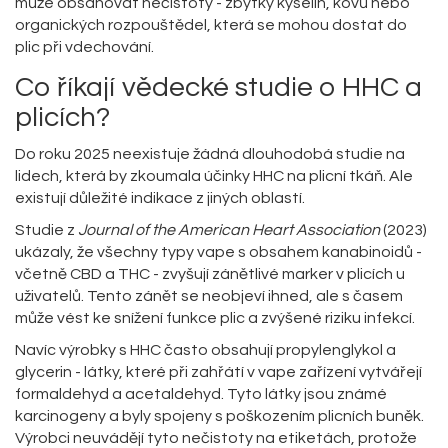
může obsahovat nečistoty - zbytky kyselin, kovů nebo
organických rozpouštědel, která se mohou dostat do
plic při vdechování.
Co říkají vědecké studie o HHC a
plicích?
Do roku 2025 neexistuje žádná dlouhodobá studie na
lidech, která by zkoumala účinky HHC na plicní tkáň. Ale
existují důležité indikace z jiných oblastí.
Studie z
Journal of the American Heart Association
(2023)
ukázaly, že všechny typy vape s obsahem kanabinoidů -
včetně CBD a THC - zvyšují zánětlivé marker v plicích u
uživatelů. Tento zánět se neobjeví ihned, ale s časem
může vést ke snížení funkce plic a zvýšené riziku infekcí.
Navíc výrobky s HHC často obsahují propylenglykol a
glycerin - látky, které při zahřátí v vape zařízení vytvářejí
formaldehyd a acetaldehyd. Tyto látky jsou známé
karcinogeny a byly spojeny s poškozením plicních buněk.
Výrobci neuvádějí tyto nečistoty na etiketách, protože