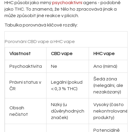
HHC působí jako mírný
psychoaktivní
agens - podobně
jako THC. To znamená, že tělo ho zpracovává jinak a
může způsobit jiné reakce v plicích.
Tabulka porovnává klíčové rozdíly:
Porovnání CBD vape a HHC vape
Vlastnost
CBD vape
HHC vape
Psychoaktivita
Ne
Ano (mírná)
Šedá zóna
Právní status v
Legální (pokud
(nelegální, ale
ČR
< 0,3 % THC)
nezakázaný)
Nízký (u
Vysoký (často
Obsah
důvěryhodných
nekontrolované
nečistot
značek)
produkty)
Potenciálně