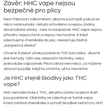
Závěr: HHC vape nejsou
bezpečné pro plicy
Není třeba být odborníkem, abyste pochopili: pokud se
něco nezkoumalo, nebylo schváleno a nejsou známy
dlouhodobé účinky - není to bezpečné. HHC vape nejsou
přírodní, nejsou čisté a nejsou testované. A když
vdechujete chemikálie do plic, neexistuje žádná
„bezpečná dávka“.
Chcete-li získat účinky podobné THC bez rizika - zkuste
jiné metody: CBD olej, relaxační techniky, nebo
jednoduše odpočinek. Plicní zdraví není něco, co můžete
obnovit později. Když ho ztratíte, už ho nevrátíte.
Je HHC stejně škodlivý jako THC
vape?
HHC není identický s THC, ale jeho účinky na plicní tkáň
jsou podobné. Obě látky se vdechují ve formě vape,
která zahřívá chemikálie a vytváří škodlivé nečistoty. HHC