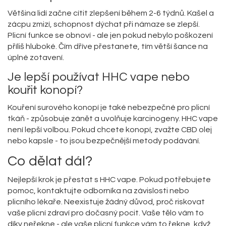
Většina lidí začne cítit zlepšení během 2-6 týdnů. Kašel a
zácpu zmizí, schopnost dýchat při námaze se zlepší.
Plicní funkce se obnoví - ale jen pokud nebylo poškození
příliš hluboké. Čím dříve přestanete, tím větší šance na
úplné zotavení.
Je lepší používat HHC vape nebo
kouřit konopí?
Kouření surového konopí je také nebezpečné pro plicní
tkáň - způsobuje zánět a uvolňuje karcinogeny. HHC vape
není lepší volbou. Pokud chcete konopí, zvažte CBD olej
nebo kapsle - to jsou bezpečnější metody podávání.
Co dělat dál?
Nejlepší krok je přestat s HHC vape. Pokud potřebujete
pomoc, kontaktujte odborníka na závislosti nebo
plicního lékaře. Neexistuje žádný důvod, proč riskovat
vaše plicní zdraví pro dočasný pocit. Vaše tělo vám to
díky neřekne - ale vaše plicní funkce vám to řekne, když