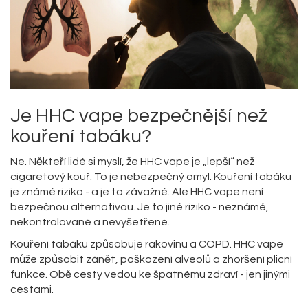
Je HHC vape bezpečnější než
kouření tabáku?
Ne. Někteří lidé si myslí, že HHC vape je „lepší“ než
cigaretový kouř. To je nebezpečný omyl. Kouření tabáku
je známé riziko - a je to závažné. Ale HHC vape není
bezpečnou alternativou. Je to jiné riziko - neznámé,
nekontrolované a nevyšetřené.
Kouření tabáku způsobuje rakovinu a COPD. HHC vape
může způsobit zánět, poškození alveolů a zhoršení plicní
funkce. Obě cesty vedou ke špatnému zdraví - jen jinými
cestami.