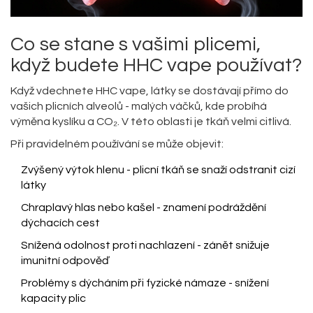
Co se stane s vašimi plicemi,
když budete HHC vape používat?
Když vdechnete HHC vape, látky se dostávají přímo do
vašich plicních alveolů - malých váčků, kde probíhá
výměna kyslíku a CO₂. V této oblasti je tkáň velmi citlivá.
Při pravidelném používání se může objevit:
Zvýšený výtok hlenu - plicní tkáň se snaží odstranit cizí
látky
Chraplavý hlas nebo kašel - znamení podráždění
dýchacích cest
Snížená odolnost proti nachlazení - zánět snižuje
imunitní odpověď
Problémy s dýcháním při fyzické námaze - snížení
kapacity plic