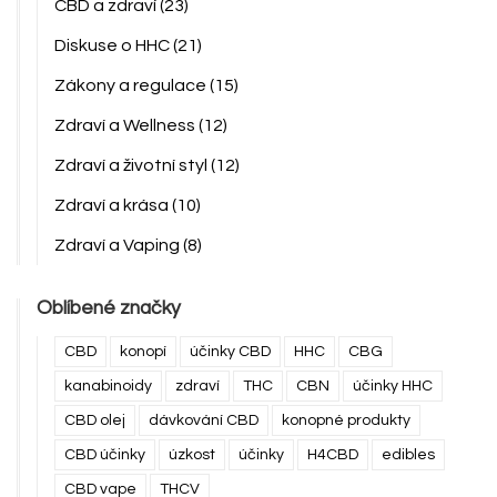
CBD a zdraví
(23)
Diskuse o HHC
(21)
Zákony a regulace
(15)
Zdraví a Wellness
(12)
Zdraví a životní styl
(12)
Zdraví a krása
(10)
Zdraví a Vaping
(8)
Oblíbené značky
CBD
konopí
účinky CBD
HHC
CBG
kanabinoidy
zdraví
THC
CBN
účinky HHC
CBD olej
dávkování CBD
konopné produkty
CBD účinky
úzkost
účinky
H4CBD
edibles
CBD vape
THCV