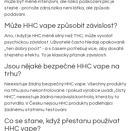
může být méně intenzivní, ale riziko poškození plic je
stejné - protože zdroj rizika není látka, ale způsob
podávání.
Může HHC vape způsobit závislost?
Ano, i když je HHC méně silný než THC, může vyvolat
psychickou závislost. Uživatelé často hledají opakovaně
„ten dobrý pocit“ - a s časem potřebují více, aby dosáhli
stejného efektu. To je klasický příznak závislosti.
Jsou nějaké bezpečné HHC vape na
trhu?
Neexistuje žádný bezpečný HHC vape. Všechny produkty
na trhu jsou nekontrolované. I pokud výrobce uvádí „čistý
HHC“, neexistuje žádná nezávislá kontrola, která by to
potvrdila. V Česku nejsou HHC produkty podléhající
žádnému státnímu testování.
Co se stane, když přestanu používat
HHC vape?