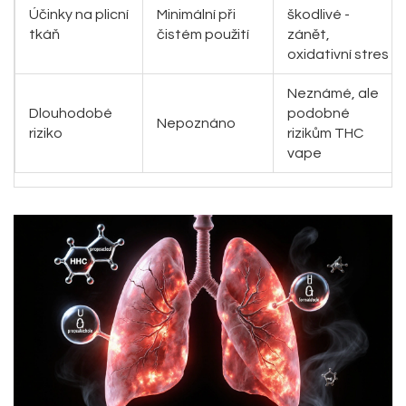
Účinky na plicní
Minimální při
škodlivé -
tkáň
čistém použití
zánět,
oxidativní stres
Neznámé, ale
Dlouhodobé
podobné
Nepoznáno
riziko
rizikům THC
vape