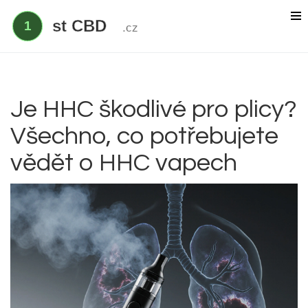
Delta 9 THC
Delta 8 vs HHC
CBD účinek
Je HHC škodlivé pro plicy?
Všechno, co potřebujete
Everclear
vědět o HHC vapech