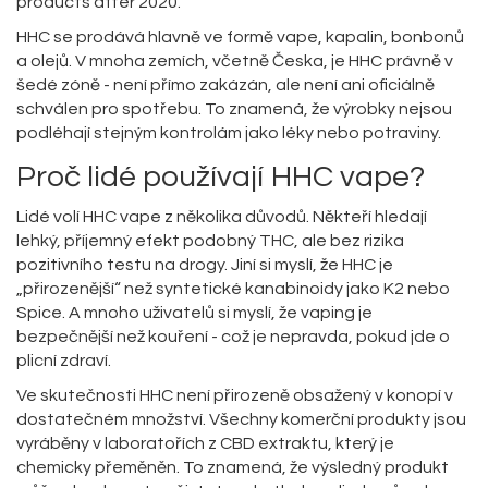
products after 2020.
HHC se prodává hlavně ve formě vape, kapalin, bonbonů
a olejů. V mnoha zemích, včetně Česka, je HHC právně v
šedé zóně - není přímo zakázán, ale není ani oficiálně
schválen pro spotřebu. To znamená, že výrobky nejsou
podléhají stejným kontrolám jako léky nebo potraviny.
Proč lidé používají HHC vape?
Lidé volí HHC vape z několika důvodů. Někteří hledají
lehký, příjemný efekt podobný THC, ale bez rizika
pozitivního testu na drogy. Jiní si myslí, že HHC je
„přirozenější“ než syntetické kanabinoidy jako K2 nebo
Spice. A mnoho uživatelů si myslí, že vaping je
bezpečnější než kouření - což je nepravda, pokud jde o
plicní zdraví.
Ve skutečnosti HHC není přirozeně obsažený v konopí v
dostatečném množství. Všechny komerční produkty jsou
vyráběny v laboratořích z CBD extraktu, který je
chemicky přeměněn. To znamená, že výsledný produkt