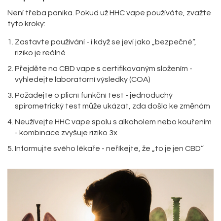
Není třeba panika. Pokud už HHC vape používáte, zvažte
tyto kroky:
Zastavte používání - i když se jeví jako „bezpečné“,
riziko je reálné
Přejděte na CBD vape s certifikovaným složením -
vyhledejte laboratorní výsledky (COA)
Požádejte o plicní funkční test - jednoduchý
spirometrický test může ukázat, zda došlo ke změnám
Neužívejte HHC vape spolu s alkoholem nebo kouřením
- kombinace zvyšuje riziko 3x
Informujte svého lékaře - neříkejte, že „to je jen CBD“