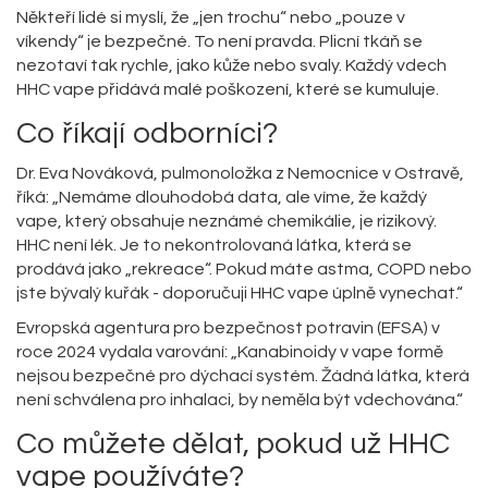
Někteří lidé si myslí, že „jen trochu“ nebo „pouze v
víkendy“ je bezpečné. To není pravda. Plicní tkáň se
nezotaví tak rychle, jako kůže nebo svaly. Každý vdech
HHC vape přidává malé poškození, které se kumuluje.
Co říkají odborníci?
Dr. Eva Nováková, pulmonoložka z Nemocnice v Ostravě,
říká: „Nemáme dlouhodobá data, ale víme, že každý
vape, který obsahuje neznámé chemikálie, je rizikový.
HHC není lék. Je to nekontrolovaná látka, která se
prodává jako „rekreace“. Pokud máte astma, COPD nebo
jste bývalý kuřák - doporučuji HHC vape úplně vynechat.“
Evropská agentura pro bezpečnost potravin (EFSA) v
roce 2024 vydala varování: „Kanabinoidy v vape formě
nejsou bezpečné pro dýchací systém. Žádná látka, která
není schválena pro inhalaci, by neměla být vdechována.“
Co můžete dělat, pokud už HHC
vape používáte?