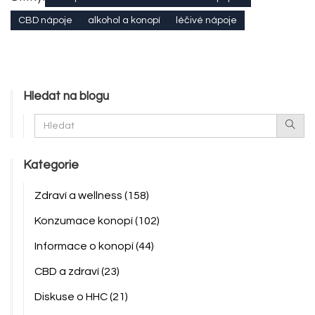
CBD nápoje
alkohol a konopí
léčivé nápoje
Hledat na blogu
Kategorie
Zdraví a wellness
(158)
Konzumace konopí
(102)
Informace o konopí
(44)
CBD a zdraví
(23)
Diskuse o HHC
(21)