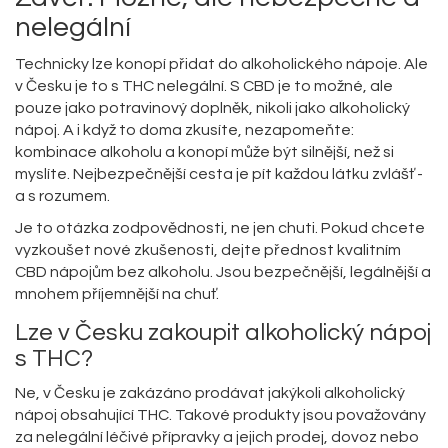
nelegální
Technicky lze konopí přidat do alkoholického nápoje. Ale
v Česku je to s THC nelegální. S CBD je to možné, ale
pouze jako potravinový doplněk, nikoli jako alkoholický
nápoj. A i když to doma zkusíte, nezapomeňte:
kombinace alkoholu a konopí může být silnější, než si
myslíte. Nejbezpečnější cesta je pít každou látku zvlášť -
a s rozumem.
Je to otázka zodpovědnosti, ne jen chuti. Pokud chcete
vyzkoušet nové zkušenosti, dejte přednost kvalitním
CBD nápojům bez alkoholu. Jsou bezpečnější, legálnější a
mnohem příjemnější na chuť.
Lze v Česku zakoupit alkoholický nápoj
s THC?
Ne, v Česku je zakázáno prodávat jakýkoli alkoholický
nápoj obsahující THC. Takové produkty jsou považovány
za nelegální léčivé přípravky a jejich prodej, dovoz nebo