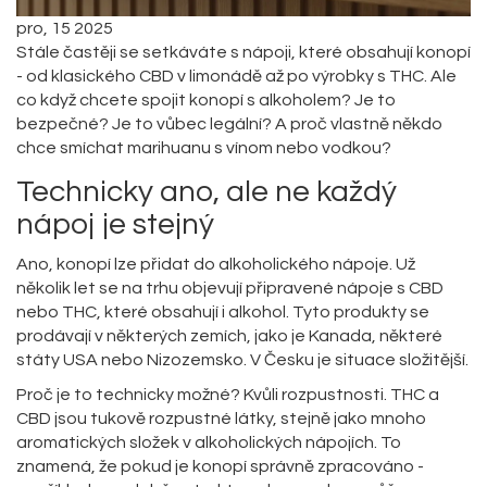
pro, 15 2025
Stále častěji se setkáváte s nápoji, které obsahují konopí
- od klasického CBD v limonádě až po výrobky s THC. Ale
co když chcete spojit konopí s alkoholem? Je to
bezpečné? Je to vůbec legální? A proč vlastně někdo
chce smíchat marihuanu s vínom nebo vodkou?
Technicky ano, ale ne každý
nápoj je stejný
Ano, konopí lze přidat do alkoholického nápoje. Už
několik let se na trhu objevují připravené nápoje s CBD
nebo THC, které obsahují i alkohol. Tyto produkty se
prodávají v některých zemích, jako je Kanada, některé
státy USA nebo Nizozemsko. V Česku je situace složitější.
Proč je to technicky možné? Kvůli rozpustnosti. THC a
CBD jsou tukově rozpustné látky, stejně jako mnoho
aromatických složek v alkoholických nápojích. To
znamená, že pokud je konopí správně zpracováno -