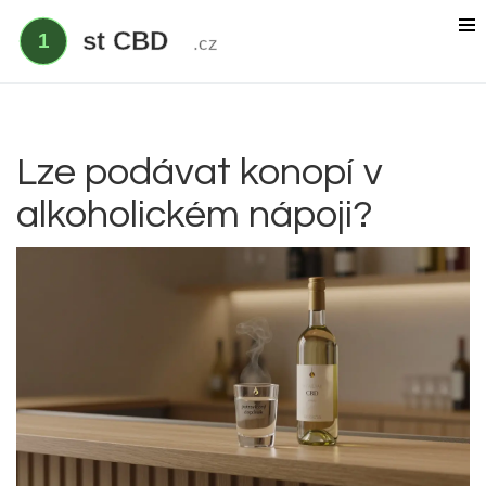
Delta 9 THC
Delta 8 vs HHC
CBD účinek
Lze podávat konopí v
alkoholickém nápoji?
Everclear