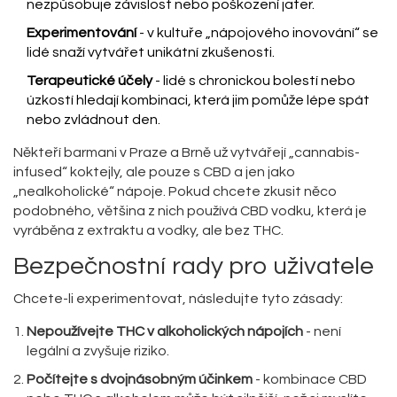
nezpůsobuje závislost nebo poškození jater.
Experimentování
- v kultuře „nápojového inovování“ se
lidé snaží vytvářet unikátní zkušenosti.
Terapeutické účely
- lidé s chronickou bolestí nebo
úzkostí hledají kombinaci, která jim pomůže lépe spát
nebo zvládnout den.
Někteří barmani v Praze a Brně už vytvářejí „cannabis-
infused“ koktejly, ale pouze s CBD a jen jako
„nealkoholické“ nápoje. Pokud chcete zkusit něco
podobného, většina z nich používá CBD vodku, která je
vyráběna z extraktu a vodky, ale bez THC.
Bezpečnostní rady pro uživatele
Chcete-li experimentovat, následujte tyto zásady:
Nepoužívejte THC v alkoholických nápojích
- není
legální a zvyšuje riziko.
Počítejte s dvojnásobným účinkem
- kombinace CBD