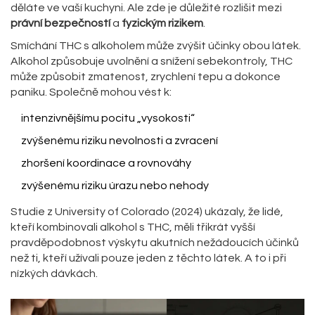
děláte ve vaší kuchyni. Ale zde je důležité rozlišit mezi
právní bezpečností
a
fyzickým rizikem
.
Smíchání THC s alkoholem může zvýšit účinky obou látek.
Alkohol způsobuje uvolnění a snížení sebekontroly, THC
může způsobit zmatenost, zrychlení tepu a dokonce
paniku. Společně mohou vést k:
intenzivnějšímu pocitu „vysokosti“
zvýšenému riziku nevolnosti a zvracení
zhoršení koordinace a rovnováhy
zvýšenému riziku úrazu nebo nehody
Studie z University of Colorado (2024) ukázaly, že lidé,
kteří kombinovali alkohol s THC, měli třikrát vyšší
pravděpodobnost výskytu akutních nežádoucích účinků
než ti, kteří užívali pouze jeden z těchto látek. A to i při
nízkých dávkách.