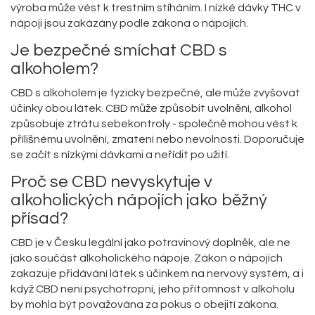
výroba může vést k trestním stíháním. I nízké dávky THC v
nápoji jsou zakázány podle zákona o nápojích.
Je bezpečné smíchat CBD s
alkoholem?
CBD s alkoholem je fyzicky bezpečné, ale může zvyšovat
účinky obou látek. CBD může způsobit uvolnění, alkohol
způsobuje ztrátu sebekontroly - společně mohou vést k
přílišnému uvolnění, zmatení nebo nevolnosti. Doporučuje
se začít s nízkými dávkami a neřídit po užití.
Proč se CBD nevyskytuje v
alkoholických nápojích jako běžný
přísad?
CBD je v Česku legální jako potravinový doplněk, ale ne
jako součást alkoholického nápoje. Zákon o nápojích
zakazuje přidávání látek s účinkem na nervový systém, a i
když CBD není psychotropní, jeho přítomnost v alkoholu
by mohla být považována za pokus o obejití zákona.