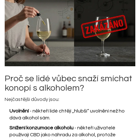
Proč se lidé vůbec snaží smíchat
konopí s alkoholem?
Nejčastější důvody jsou:
Uvolnění
- někteří lidé chtějí „hlubší“ uvolnění než ho
dává alkohol sám.
Snížení konzumace alkoholu
- někteří uživatelé
používají CBD jako náhradu za alkohol, protože