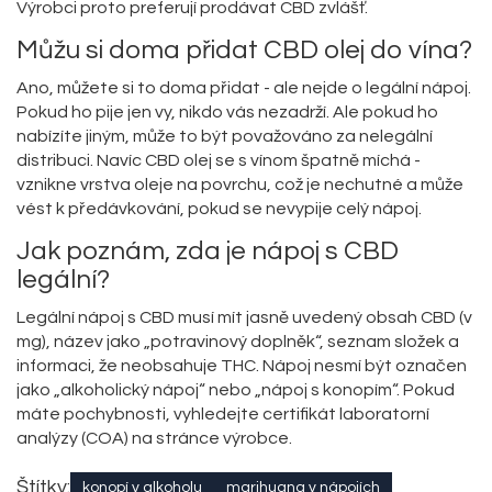
Výrobci proto preferují prodávat CBD zvlášť.
Můžu si doma přidat CBD olej do vína?
Ano, můžete si to doma přidat - ale nejde o legální nápoj.
Pokud ho pije jen vy, nikdo vás nezadrží. Ale pokud ho
nabízíte jiným, může to být považováno za nelegální
distribuci. Navíc CBD olej se s vínom špatně míchá -
vznikne vrstva oleje na povrchu, což je nechutné a může
vést k předávkování, pokud se nevypije celý nápoj.
Jak poznám, zda je nápoj s CBD
legální?
Legální nápoj s CBD musí mít jasně uvedený obsah CBD (v
mg), název jako „potravinový doplněk“, seznam složek a
informaci, že neobsahuje THC. Nápoj nesmí být označen
jako „alkoholický nápoj“ nebo „nápoj s konopím“. Pokud
máte pochybnosti, vyhledejte certifikát laboratorní
analýzy (COA) na stránce výrobce.
Štítky:
konopí v alkoholu
marihuana v nápojích