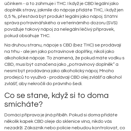
účinkem - a to zahrnuje i THC. I když je CBD legální jako
doplněk stravy, jakmile do nápoje přidáte THC, i když jen
0,5 %, přestává být produkt legální jako nápoj. Státní
správa potravinářského a veterinárního dozoru (SVS)
považuje takový nápoj za nelegální léčivý přípravek,
pokud obsahuje THC.
Na druhou stranu, nápoje s CBD (bez THC) se prodávají
na trhu - ale jen jako potravinové doplňky, nikoli jako
alkoholické nápoje. To znamená, že pokud máte vodku s
CBD, musí být označena jako „potravinový doplněk“ a
nesmí být prodávána jako alkoholický nápoj. Mnoho
prodejců to využívá - prodávají CBD olej zvlášť a alkohol
zvlášť, aby nekročili do právního šedi.
Co se stane, když si to doma
smícháte?
Domácí příprava je jiná příběh. Pokud si doma přidáte
několik kapek CBD oleje do sklenice vína, nikdo vás
nezadrží. Zákazník nebo policie nebudou kontrolovat, co