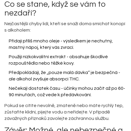
Co se stane, když se vám to
nezdaří?
Nejčastější chyby lidí, kteří se snaží doma smíchat konopí
s alkoholem:
Přidají příliš mnoho oleje - výsledkem je nechutný,
mastný nápoj, který vás zvrací.
Použijí nízkokvalitní extrakt - obsahuje škodlivé
rozpouštědla nebo těžké kovy.
Předpokládají, že „pouze malá dávka“ je bezpečná -
ale alkohol zvyšuje absorpci THC.
Nečekají dostatek času - účinky mohou začít až po 60-
90 minutách, což vede k předávkování.
Pokud se cítíte nevolně, zmateně nebo máte rychlý tep,
zůstaňte klidní, pijejte vodu a neřídejte. V případě
závažných příznaků zavolejte záchrannou službu.
Závěr: Možné, ale nebezpečné a