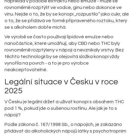
například v podobě extraktu nebo emulze - může se
rovnoměrně rozptýlit ve vodce, ginu nebo dokonce ve
vínu. Nejde o to, že by se konopí „rozpustilo“ jako cukr, ale
o to, že se přidává ve formě připraveného roztoku, který
se s alkoholem dobře míchá.
Ve výrobě se často používají lipidové emulze nebo
nanočástice, které umožňují, aby CBD nebo THC byly
rovnoměrně rozptýleny v nápoji a nevznikaly vrstvy. Bez
těchto technologií by se olejovitá složka konopí vždy
vynořila na povrch - a to je pro výrobce
neakceptovatelné.
Legální situace v Česku v roce
2025
V Česku je legální držet a užívat konopí s obsahem THC
pod 1 %, pokud jde o sušenou rostlinu. Ale jak je to s
nápoji?
Podle zákona č. 167/1998 Sb., o nápojích, je zakázáno
přidávat do alkoholických nápojů látky s psychotropním