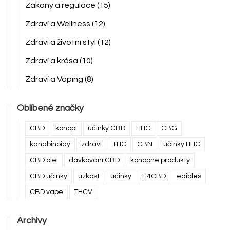
Zákony a regulace
(15)
Zdraví a Wellness
(12)
Zdraví a životní styl
(12)
Zdraví a krása
(10)
Zdraví a Vaping
(8)
Oblíbené značky
CBD
konopí
účinky CBD
HHC
CBG
kanabinoidy
zdraví
THC
CBN
účinky HHC
CBD olej
dávkování CBD
konopné produkty
CBD účinky
úzkost
účinky
H4CBD
edibles
CBD vape
THCV
Archivy