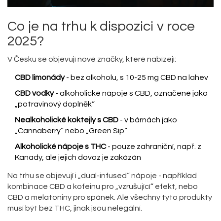
Co je na trhu k dispozici v roce
2025?
V Česku se objevují nové značky, které nabízejí:
CBD limonády
- bez alkoholu, s 10-25 mg CBD na lahev
CBD vodky
- alkoholické nápoje s CBD, označené jako
„potravinový doplněk“
Nealkoholické koktejly s CBD
- v bárnách jako
„Cannaberry“ nebo „Green Sip“
Alkoholické nápoje s THC
- pouze zahraniční, např. z
Kanady, ale jejich dovoz je zakázán
Na trhu se objevují i „dual-infused“ nápoje - například
kombinace CBD a kofeinu pro „vzrušující“ efekt, nebo
CBD a melatoniny pro spánek. Ale všechny tyto produkty
musí být bez THC, jinak jsou nelegální.