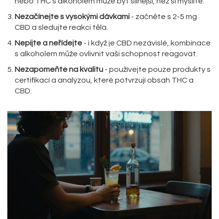
nebo THC s alkoholem může být silnější, než si myslíte.
Nezačínejte s vysokými dávkami
- začněte s 2-5 mg
CBD a sledujte reakci těla.
Nepijte a neřídejte
- i když je CBD nezávislé, kombinace
s alkoholem může ovlivnit vaši schopnost reagovat.
Nezapomeňte na kvalitu
- používejte pouze produkty s
certifikací a analýzou, které potvrzují obsah THC a
CBD.