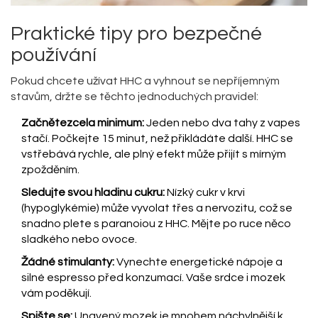
Praktické tipy pro bezpečné
používání
Pokud chcete užívat HHC a vyhnout se nepříjemným
stavům, držte se těchto jednoduchých pravidel:
Začnětezcela minimum:
Jeden nebo dva tahy z vapes
stačí. Počkejte 15 minut, než přikládáte další. HHC se
vstřebává rychle, ale plný efekt může přijít s mírným
zpožděním.
Sledujte svou hladinu cukru:
Nízký cukr v krvi
(hypoglykémie) může vyvolat třes a nervozitu, což se
snadno plete s paranoiou z HHC. Mějte po ruce něco
sladkého nebo ovoce.
Žádné stimulanty:
Vynechte energetické nápoje a
silné espresso před konzumací. Vaše srdce i mozek
vám poděkují.
Spište se:
Unavený mozek je mnohem náchylnější k