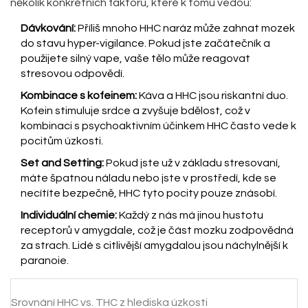
několik konkrétních faktorů, které k tomu vedou:
Dávkování:
Příliš mnoho HHC naráz může zahnat mozek
do stavu hyper-vigilance. Pokud jste začátečník a
použijete silný vape, vaše tělo může reagovat
stresovou odpovědí.
Kombinace s kofeinem:
Káva a HHC jsou riskantní duo.
Kofein stimuluje srdce a zvyšuje bdělost, což v
kombinaci s psychoaktivním účinkem HHC často vede k
pocitům úzkosti.
Set and Setting:
Pokud jste už v základu stresovaní,
máte špatnou náladu nebo jste v prostředí, kde se
necítíte bezpečně, HHC tyto pocity pouze znásobí.
Individuální chemie:
Každý z nás má jinou hustotu
receptorů v amygdale, což je část mozku zodpovědná
za strach. Lidé s citlivější amygdalou jsou náchylnější k
paranoie.
Srovnání HHC vs. THC z hlediska úzkosti