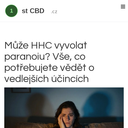
Delta 9 THC
Delta 8 vs HHC
CBD účinek
Může HHC vyvolat
paranoiu? Vše, co
Everclear
potřebujete vědět o
vedlejších účincích