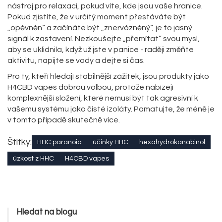
nástroj pro relaxaci, pokud víte, kde jsou vaše hranice.
Pokud zjistíte, že v určitý moment přestáváte být
„opěvněn“ a začínáte být „znervózněný“, je to jasný
signál k zastavení. Nezkoušejte „přemítat“ svou mysl,
aby se uklidnila, když už jste v panice - raději změňte
aktivitu, napijte se vody a dejte si čas.
Pro ty, kteří hledají stabilnější zážitek, jsou produkty jako
H4CBD vapes dobrou volbou, protože nabízejí
komplexnější složení, které nemusí být tak agresivní k
vašemu systému jako čisté izoláty. Pamatujte, že méně je
v tomto případě skutečně více.
Štítky:
HHC paranoia
účinky HHC
hexahydrokanabinol
úzkost z HHC
H4CBD vapes
Hledat na blogu