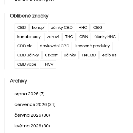
Oblíbené značky
CBD
konopí
účinky CBD
HHC
CBG
kanabinoidy
zdraví
THC
CBN
účinky HHC
CBD olej
dávkování CBD
konopné produkty
CBD účinky
úzkost
účinky
H4CBD
edibles
CBD vape
THCV
Archivy
srpna 2026
(7)
července 2026
(31)
června 2026
(30)
května 2026
(30)