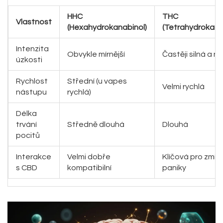
HHC
THC
Vlastnost
(Hexahydrokanabinol)
(Tetrahydrokana
Intenzita
Obvykle mírnější
Častěji silná a n
úzkosti
Rychlost
Střední (u vapes
Velmi rychlá
nástupu
rychlá)
Délka
trvání
Středně dlouhá
Dlouhá
pocitů
Interakce
Velmi dobře
Klíčová pro zmírn
s CBD
kompatibilní
paniky