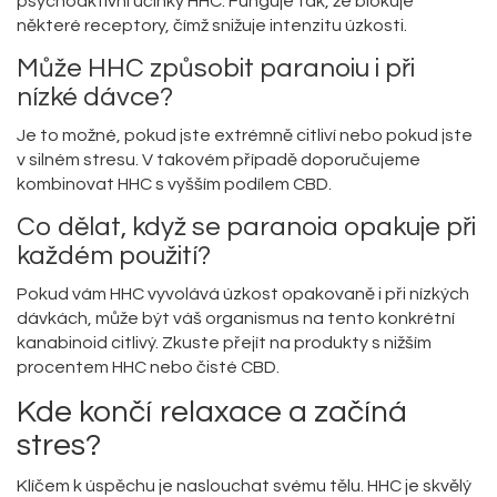
psychoaktivní účinky HHC. Funguje tak, že blokuje
některé receptory, čímž snižuje intenzitu úzkosti.
Může HHC způsobit paranoiu i při
nízké dávce?
Je to možné, pokud jste extrémně citliví nebo pokud jste
v silném stresu. V takovém případě doporučujeme
kombinovat HHC s vyšším podílem CBD.
Co dělat, když se paranoia opakuje při
každém použití?
Pokud vám HHC vyvolává úzkost opakovaně i při nízkých
dávkách, může být váš organismus na tento konkrétní
kanabinoid citlivý. Zkuste přejít na produkty s nižším
procentem HHC nebo čisté CBD.
Kde končí relaxace a začíná
stres?
Klíčem k úspěchu je naslouchat svému tělu. HHC je skvělý