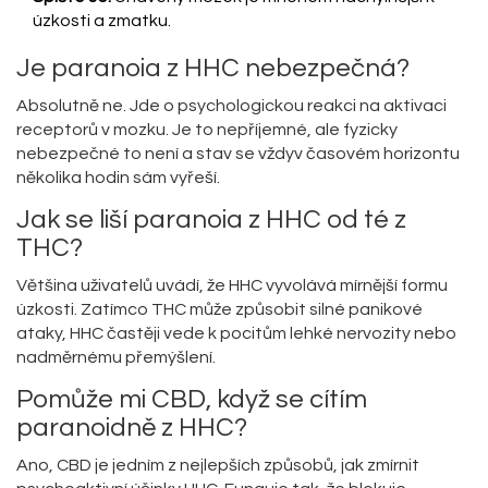
úzkosti a zmatku.
Je paranoia z HHC nebezpečná?
Absolutně ne. Jde o psychologickou reakci na aktivaci
receptorů v mozku. Je to nepříjemné, ale fyzicky
nebezpečné to není a stav se vždyv časovém horizontu
několika hodin sám vyřeší.
Jak se liší paranoia z HHC od té z
THC?
Většina uživatelů uvádí, že HHC vyvolává mírnější formu
úzkosti. Zatímco THC může způsobit silné panikové
ataky, HHC častěji vede k pocitům lehké nervozity nebo
nadměrnému přemýšlení.
Pomůže mi CBD, když se cítím
paranoidně z HHC?
Ano, CBD je jedním z nejlepších způsobů, jak zmírnit