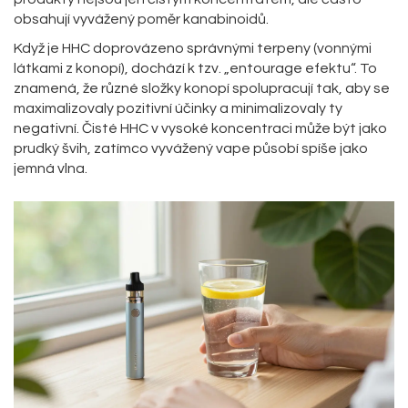
obsahují vyvážený poměr kanabinoidů.
Když je HHC doprovázeno správnými terpeny (vonnými
látkami z konopí), dochází k tzv. „entourage efektu“. To
znamená, že různé složky konopí spolupracují tak, aby se
maximalizovaly pozitivní účinky a minimalizovaly ty
negativní. Čisté HHC v vysoké koncentraci může být jako
prudký švih, zatímco vyvážený vape působí spíše jako
jemná vlna.