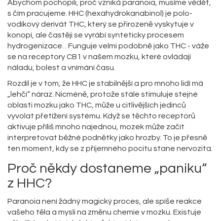
Abychom pochopili, proč vzniká paranoia, musíme vědět,
s čím pracujeme.
HHC
(hexahydrokanabinol) je
polo-
vodíkový derivát THC, který se přirozeně vyskytuje v
konopí, ale častěji se vyrábí synteticky procesem
hydrogenizace
.
. Funguje velmi podobně jako THC - váže
se na receptory CB1 v našem mozku, které ovládají
náladu, bolest a vnímání času.
Rozdíl je v tom, že HHC je stabilnější a pro mnoho lidí má
„lehčí“ náraz. Nicméně, protože stále stimuluje stejné
oblasti mozku jako THC, může u citlivějších jedinců
vyvolat přetížení systému. Když se těchto receptorů
aktivuje příliš mnoho najednou, mozek může začít
interpretovat běžné podnětky jako hrozby. To je přesně
ten moment, kdy se z příjemného pocitu stane nervozita.
Proč někdy dostaneme „paniku“
z HHC?
Paranoia není žádný magický proces, ale spíše reakce
vašeho těla a mysli na změnu chemie v mozku. Existuje