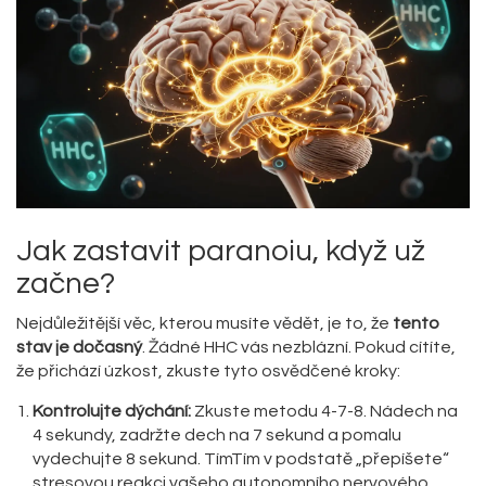
Jak zastavit paranoiu, když už
začne?
Nejdůležitější věc, kterou musíte vědět, je to, že
tento
stav je dočasný
. Žádné HHC vás nezblázní. Pokud cítíte,
že přichází úzkost, zkuste tyto osvědčené kroky:
Kontrolujte dýchání:
Zkuste metodu 4-7-8. Nádech na
4 sekundy, zadržte dech na 7 sekund a pomalu
vydechujte 8 sekund. TímTím v podstatě „přepíšete“
stresovou reakci vašeho autonomního nervového