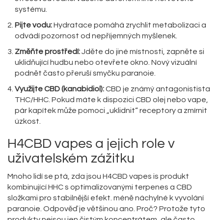
systému.
Pijte vodu:
Hydratace pomáhá zrychlit metabolizaci a
odvádí pozornost od nepříjemných myšlenek.
Změňte prostředí:
Jděte do jiné místnosti, zapněte si
uklidňující hudbu nebo otevřete okno. Nový vizuální
podnět často přeruší smyčku paranoie.
Využijte
CBD
(kanabidiol)
:
CBD je známý antagonistista
THC/HHC. Pokud máte k dispozici CBD olej nebo vape,
pár kapítek může pomoci „uklidnit“ receptory a zmírnit
úzkost.
H4CBD vapes a jejich role v
uživatelském zážitku
Mnoho lidí se ptá, zda jsou
H4CBD vapes
is
produkt
kombinující HHC s optimalizovanými terpenes a CBD
složkami pro stabilnější efekt
.
méně náchylné k vyvolání
paranoie. Odpověď je většinou ano. Proč? Protože tyto
produkty nejsou jen čistým koncentrátem, ale často