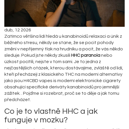
dub, 12 2026
Zatímco většina lidí hledá u kanabinoidů relaxaci a únik z
běžného stresu, někdy se stane, že se pocit pohody
změní v nepříjemný tlak na hrudníku a pocit, že vás někdo
sleduje. Pokud jste někdy zkusili
HHC paranoia
nebo
úzkost pocítili, nejste v tom sami. Je to jedna z
nejčastějších otázek, kterou dostávajíme, zvláště od lidí,
kteří přecházejí z klasického THC na moderní alternativy
jako jsou
H4CBD vapes
is
moderní elektronické cigarety
obsahující specifické deriváty kanabinoidů pro jemnější
zážitek
.
. Pojďme si rozebrat, proč se to děje a jak tomu
předcházet.
Co je to vlastně HHC a jak
funguje v mozku?