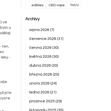
edibles
CBD vape
THCV
Archivy
BD ve
 bylo u
srpna 2026
(7)
udělají
července 2026
(31)
- ten,
června 2026
(30)
bez
května 2026
(30)
 léky -
dubna 2026
(20)
března 2026
(20)
vaše
února 2026
(24)
ledna 2026
(21)
yž jste
abyste
prosince 2025
(29)
listopadu 2025
(35)