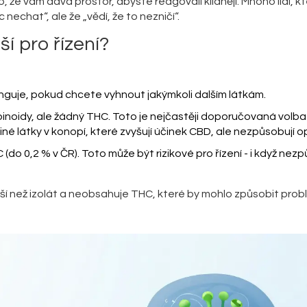
, že vám dává prostor, abyste reagovali klidněji. Mnoho lidí, kt
 nechat“, ale že „vědí, že to nezničí“.
ší pro řízení?
nguje, pokud chcete vyhnout jakýmkoli dalším látkám.
inoidy, ale žádný THC. Toto je nejčastěji doporučovaná volba
iné látky v konopí, které zvyšují účinek CBD, ale nezpůsobují op
(do 0,2 % v ČR). Toto může být rizikové pro řízení - i když nez
ější než izolát a neobsahuje THC, které by mohlo způsobit prob