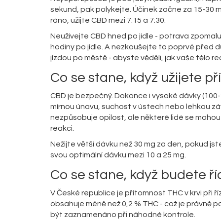
sekund, pak polykejte. Účinek začne za 15-30 m
ráno, užijte CBD mezi 7:15 a 7:30.
Neužívejte CBD hned po jídle - potrava zpomaluj
hodiny po jídle. A nezkoušejte to poprvé před d
jízdou po městě - abyste věděli, jak vaše tělo re
Co se stane, když užijete př
CBD je bezpečný. Dokonce i vysoké dávky (100-
mírnou únavu, suchost v ústech nebo lehkou závr
nezpůsobuje opilost, ale některé lidé se mohou cí
reakci.
Nežijte větší dávku než 30 mg za den, pokud jst
svou optimální dávku mezi 10 a 25 mg.
Co se stane, když budete ří
V České republice je přítomnost THC v krvi při ř
obsahuje méně než 0,2 % THC - což je právně po
být zaznamenáno při náhodné kontrole.