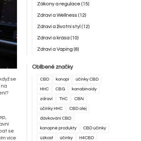
Zákony a regulace
(15)
Zdraví a Wellness
(12)
Zdraví a životní styl
(12)
Zdraví a krása
(10)
Zdraví a Vaping
(8)
Oblíbené značky
 když se
CBD
konopí
účinky CBD
í na
HHC
CBG
kanabinoidy
ení?
zdraví
THC
CBN
účinky HHC
CBD olej
ep,
dávkování CBD
avní
konopné produkty
CBD účinky
ýbat se
ím více
úzkost
účinky
H4CBD