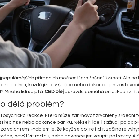
jpopulárnějších přírodních možností pro řešení úzkosti. Ale co
ezd na dálnici, každá jízda v špičce nebo dokonce jen zastaven
? Mnoho lidí se ptá:
CBD olej
opravdu pomáhá při úzkosti z říz
 to dělá problém?
cká i psychická reakce, která může zahrnovat zrychlený srdeční t
tředit se nebo dokonce paniku. Někteří lidé ji zažívají po dopr
 za volantem. Problém je, že když se bojíte řídit, začínáte vyh
áce, navštívit rodinu, nebo dokonce jen koupit potraviny. A č