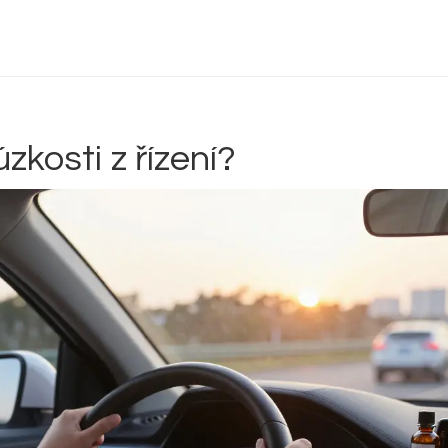
Delta 9 THC
Delta 8 vs HHC
CBD účinek
zkosti z řízení?
Everclear