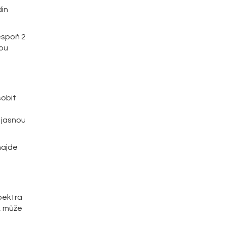
din
espoň 2
kou
sobit
e jasnou
najde
spektra
, může