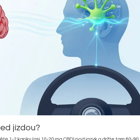
řed jízdou?
pněte 1-2 kapky (asi 10-20 mg CBD) pod jazyk a držte tam 60-90