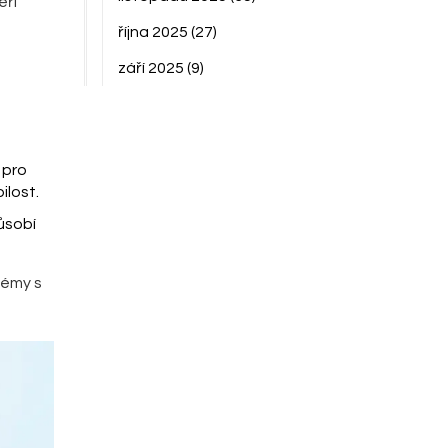
eří
října 2025
(27)
září 2025
(9)
 pro
ilost.
působí
lémy s