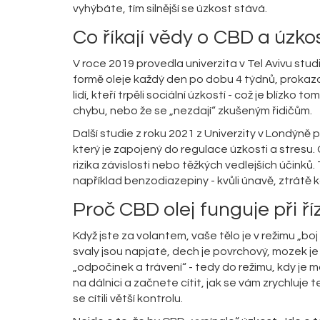
vyhýbáte, tím silnější se úzkost stává.
Co říkají vědy o CBD a úzkos
V roce 2019 provedla univerzita v Tel Avivu studi
formě oleje každý den po dobu 4 týdnů, prokazate
lidí, kteří trpěli sociální úzkostí - což je blízko to
chybu, nebo že se „nezdají“ zkušeným řidičům.
Další studie z roku 2021 z Univerzity v Londýně
který je zapojený do regulace úzkosti a stresu.
rizika závislosti nebo těžkých vedlejších účinků.
například benzodiazepiny - kvůli únavě, ztrátě 
Proč CBD olej funguje při ří
Když jste za volantem, vaše tělo je v režimu „
svaly jsou napjaté, dech je povrchový, mozek 
„odpočinek a trávení“ - tedy do režimu, kdy je m
na dálnici a začnete cítit, jak se vám zrychluje
se cítili větší kontrolu.