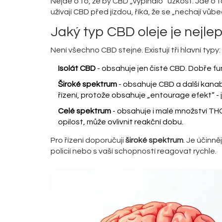
Nejde o to, že by CBD „vypínalo“ úzkost. Jde o to
užívají CBD před jízdou, říká, že se „nechají vůbec
Jaký typ CBD oleje je nejlep
Není všechno CBD stejné. Existují tři hlavní typy:
Isolát CBD
- obsahuje jen čisté CBD. Dobře fu
Široké spektrum
- obsahuje CBD a další kanab
řízení, protože obsahuje „entourage efekt“ - j
Celé spektrum
- obsahuje i malé množství THC 
opilost, může ovlivnit reakční dobu.
Pro řízení doporučuji
široké spektrum
. Je účinn
policií nebo s vaší schopností reagovat rychle.