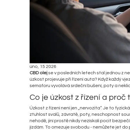
úno, 15 2026
CBD olej
se v posledních letech stal jednou z ne
úzkost projevuje při řízení auta? Když každý vj
semaforu vyvolává srdeční bušení, poty a neklid
Co je úzkost z řízení a proč
Úzkost z řízení není jen „nervozita“. Je to fyzi
ztuhlost svalů, závratě, poty, neschopnost sous
nehodě, jiní prostě nikdy nezískali pocit bezpečí
jízdám. To omezuje svobodu - nemůžete jet do pr