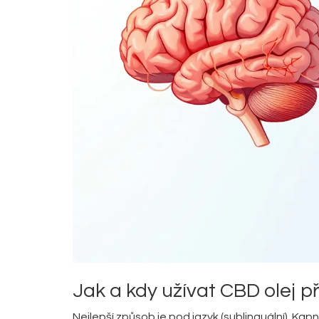
Jak a kdy užívat CBD olej p
Nejlepší způsob je pod jazyk (sublinguální). Ka