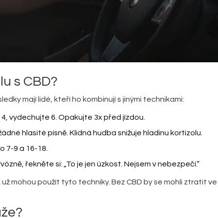
lu s CBD?
ledky mají lidé, kteří ho kombinují s jinými technikami:
 4, vydechujte 6. Opakujte 3x před jízdou.
žádné hlasité písně. Klidná hudba snižuje hladinu kortizolu.
o 7-9 a 16-18.
rvózně, řekněte si: „To je jen úzkost. Nejsem v nebezpečí.“
ak už mohou použít tyto techniky. Bez CBD by se mohli ztratit ve
ůže?