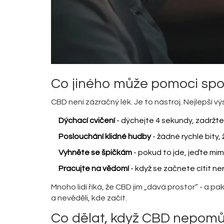
Co jiného může pomoci spo
CBD není zázračný lék. Je to nástroj. Nejlepší výs
Dýchací cvičení
- dýchejte 4 sekundy, zadržte
Poslouchání klidné hudby
- žádné rychlé bity, 
Vyhněte se špičkám
- pokud to jde, jeďte mim
Pracujte na vědomí
- když se začnete cítit ne
Mnoho lidí říká, že CBD jim „dává prostor“ - a p
a nevěděli, kde začít.
Co dělat, když CBD nepom