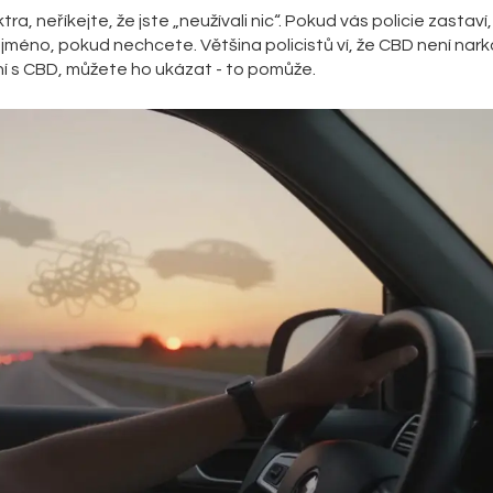
ra, neříkejte, že jste „neužívali nic“. Pokud vás policie zastaví,
 jméno, pokud nechcete. Většina policistů ví, že CBD není nar
ní s CBD, můžete ho ukázat - to pomůže.