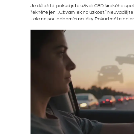
Je důležité: pokud jste užívali CBD širokého spekt
řekněte jen: „Užívám lék na úzkost.“ Neuvádějte
- ale nejsou odborníci na léky. Pokud máte bale