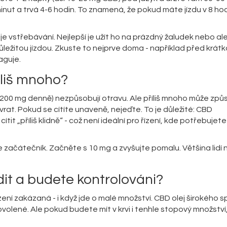
inut a trvá 4-6 hodin. To znamená, že pokud máte jízdu v 8 ho
e vstřebávání. Nejlepší je užít ho na prázdný žaludek nebo al
ůležitou jízdou. Zkuste to nejprve doma - například před krát
aguje.
íliš mnoho?
200 mg denně) nezpůsobují otravu. Ale příliš mnoho může způ
at. Pokud se cítíte unaveně, nejeďte. To je důležité: CBD
tit „příliš klidně“ - což není ideální pro řízení, kde potřebujet
e začátečník. Začněte s 10 mg a zvyšujte pomalu. Většina lidí 
dit a budete kontrolováni?
ízení zakázaná - i když jde o malé množství. CBD olej širokého 
volené. Ale pokud budete mít v krvi i tenhle stopový množství