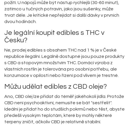
požití. U nápojů může být nástup rychlejší (30-60 minut),
zatímco u tučných potravin, jako jsou sušenky, může
trvat déle. Je kritické nepřejídat si další dávky v prvních
dvou hodinách.
Je legální koupit edibles s THC v
Česku?
Ne, prodej edibles s obsahem THC nad 1 % je v České
republice ilegální. Legálně dostupné jsou pouze produkty
s CBD a stopovým množstvím THC. Domácí výroba z
vlastních rostlin je tolerována pro osobní potřebu, ale
konzumace v opilosti nebo řízení pod vlivem je trestné.
Můžu udělat edibles z CBD oleje?
Ano, CBD olej lze přidat do téměř jakéhokoli jídla. Protože
CBD není psychoaktivní, nemusíte se bát "sestřelit".
Ideální je přidat ho do studších pokrmů nebo těst, abyste
předešli vysokým teplotám, které by mohly některé
terpeny zničit, ačkoliv CBD je relativně stabilní.