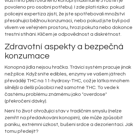
vlastního pěstovaného konopí (maximálně 5 rostlin je
povoleno pro osobní potřebu). I zde platí riziko: pokud
policejní expertiza zjistí, že jste spotřebovali množství
přesahující běžnou konzumaci, nebo pokud jste byli pod
vlivem ve veřejném prostoru, hrozí pokuta nebo dokonce
trestní stíhání. Klíčem je odpovědnost a diskrétnost.
Zdravotní aspekty a bezpečná
konzumace
Konopná jídla nejsou hračka. Trávicí systém pracuje jinak
než plíce. Když sníte edibles, enzymy ve vašem játrech
převádějí THC na 11-hydroxy-THC, což je látka mnohem
silnější a delší působící než samotné THC. To vede k
častému problému známému jako "overdose"
(překročení dávky).
Není to život ohrožující stav v tradičním smyslu (nelze
zemřít na předávkování konopím), ale může způsobit
paniku, extrémní úzkost, bušení srdce a dezorientaci. Jak
tomu předejít?