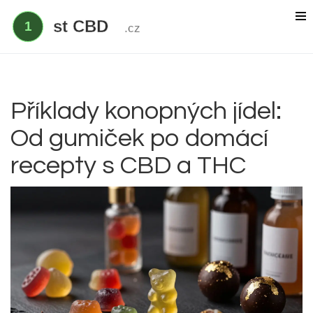
Delta 9 THC
Delta 8 vs HHC
CBD účinek
Příklady konopných jídel:
Od gumiček po domácí
Everclear
recepty s CBD a THC