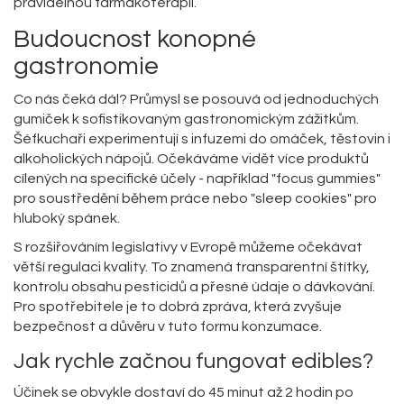
pravidelnou farmakoterapii.
Budoucnost konopné
gastronomie
Co nás čeká dál? Průmysl se posouvá od jednoduchých
gumiček k sofistikovaným gastronomickým zážitkům.
Šéfkuchaři experimentují s infuzemi do omáček, těstovin i
alkoholických nápojů. Očekáváme vidět více produktů
cílených na specifické účely - například "focus gummies"
pro soustředění během práce nebo "sleep cookies" pro
hluboký spánek.
S rozšiřováním legislativy v Evropě můžeme očekávat
větší regulaci kvality. To znamená transparentní štítky,
kontrolu obsahu pesticidů a přesné údaje o dávkování.
Pro spotřebitele je to dobrá zpráva, která zvyšuje
bezpečnost a důvěru v tuto formu konzumace.
Jak rychle začnou fungovat edibles?
Účinek se obvykle dostaví do 45 minut až 2 hodin po