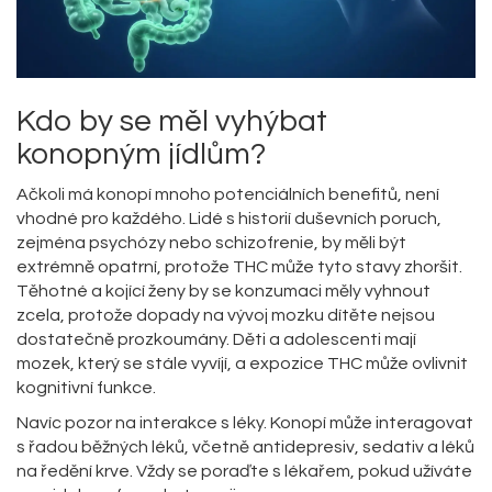
Kdo by se měl vyhýbat
konopným jídlům?
Ačkoli má konopí mnoho potenciálních benefitů, není
vhodné pro každého. Lidé s historií duševních poruch,
zejména psychózy nebo schizofrenie, by měli být
extrémně opatrní, protože THC může tyto stavy zhoršit.
Těhotné a kojící ženy by se konzumaci měly vyhnout
zcela, protože dopady na vývoj mozku dítěte nejsou
dostatečně prozkoumány. Děti a adolescenti mají
mozek, který se stále vyvíjí, a expozice THC může ovlivnit
kognitivní funkce.
Navíc pozor na interakce s léky. Konopí může interagovat
s řadou běžných léků, včetně antidepresiv, sedativ a léků
na ředění krve. Vždy se poraďte s lékařem, pokud užíváte