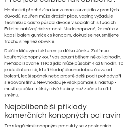
Mnoho lidí přechází na konzumaci skrze jídlo z prostých
důvodů. Kouření může dráždit plíce, vaping vyžaduje
techniku a často působí divoce v sociálních situacích.
Edibles nabízejí diskretnost. Nikdo nepozná, že máte v
kapsli balení gumiček s konopím, dokud se neusmějete
trochu šířeji než obvykle.
Dalším klíčovým faktorem je délka účinku. Zatímco
kouřený konopný kouř vás opustí během několika hodin,
metabolizované THC z jídla může působit 4 až 8 hodin. To
je ideální pro lidi, kteří hledají dlouhodobou úlevu od
bolesti, lepší spánek nebo prostě delší pocit pohody při
sledování filmu. Nevýhodou je však pomalejší nástup -
musíte počkat někdy i dvě hodiny, než začnete cítit
změnu.
Nejoblíbenější příklady
komerčních konopných potravin
Trh s legálními konopnými produkty se v posledních