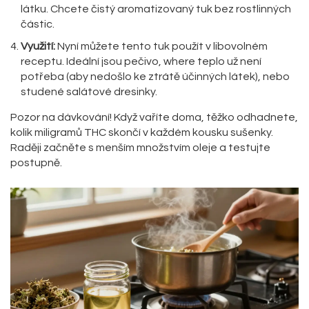
látku. Chcete čistý aromatizovaný tuk bez rostlinných
částic.
Využití:
Nyní můžete tento tuk použít v libovolném
receptu. Ideální jsou pečivo, where teplo už není
potřeba (aby nedošlo ke ztrátě účinných látek), nebo
studené salátové dresinky.
Pozor na dávkování! Když vaříte doma, těžko odhadnete,
kolik miligramů THC skončí v každém kousku sušenky.
Raději začněte s menším množstvím oleje a testujte
postupně.