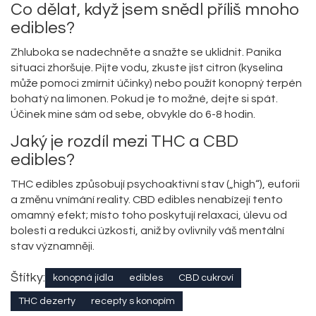
Co dělat, když jsem snědl příliš mnoho
edibles?
Zhluboka se nadechněte a snažte se uklidnit. Panika
situaci zhoršuje. Pijte vodu, zkuste jíst citron (kyselina
může pomoci zmírnit účinky) nebo použít konopný terpén
bohatý na limonen. Pokud je to možné, dejte si spát.
Účinek mine sám od sebe, obvykle do 6-8 hodin.
Jaký je rozdíl mezi THC a CBD
edibles?
THC edibles způsobují psychoaktivní stav („high“), euforii
a změnu vnímání reality. CBD edibles nenabízejí tento
omamný efekt; místo toho poskytují relaxaci, úlevu od
bolesti a redukci úzkosti, aniž by ovlivnily váš mentální
stav významněji.
Štítky:
konopná jídla
edibles
CBD cukroví
THC dezerty
recepty s konopím