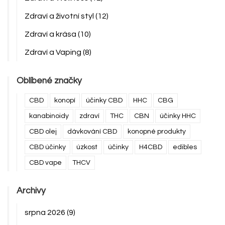
Zdraví a životní styl
(12)
Zdraví a krása
(10)
Zdraví a Vaping
(8)
Oblíbené značky
CBD
konopí
účinky CBD
HHC
CBG
kanabinoidy
zdraví
THC
CBN
účinky HHC
CBD olej
dávkování CBD
konopné produkty
CBD účinky
úzkost
účinky
H4CBD
edibles
CBD vape
THCV
Archivy
srpna 2026
(9)