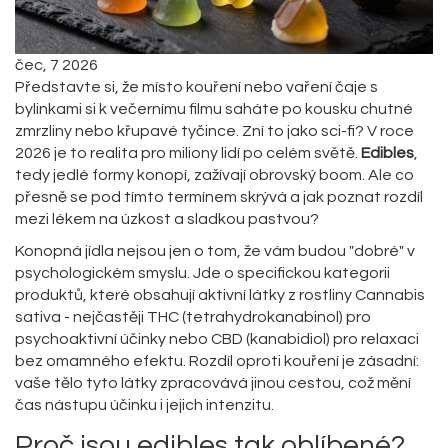
čec, 7 2026
Představte si, že místo kouření nebo vaření čaje s
bylinkami si k večernímu filmu saháte po kousku chutné
zmrzliny nebo křupavé tyčince. Zní to jako sci-fi? V roce
2026 je to realita pro miliony lidí po celém světě.
Edibles
,
tedy jedlé formy konopí, zažívají obrovský boom. Ale co
přesně se pod tímto termínem skrývá a jak poznat rozdíl
mezi lékem na úzkost a sladkou pastvou?
Konopná jídla nejsou jen o tom, že vám budou "dobré" v
psychologickém smyslu. Jde o specifickou kategorii
produktů, které obsahují aktivní látky z rostliny Cannabis
sativa - nejčastěji THC (tetrahydrokanabinol) pro
psychoaktivní účinky nebo CBD (kanabidiol) pro relaxaci
bez omamného efektu. Rozdíl oproti kouření je zásadní:
vaše tělo tyto látky zpracovává jinou cestou, což mění
čas nástupu účinku i jejich intenzitu.
Proč jsou edibles tak oblíbené?