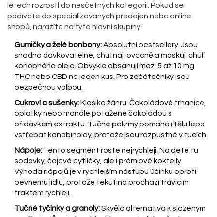
letech rozrostl do nesčetných kategorií. Pokud se
podíváte do specializovaných prodejen nebo online
shopů, narazíte na tyto hlavní skupiny:
Gumičky a želé bonbony:
Absolutní bestsellery. Jsou
snadno dávkovatelné, chutnají ovocně a maskují chuť
konopného oleje. Obvykle obsahují mezi 5 až 10 mg
THC nebo CBD na jeden kus. Pro začátečníky jsou
bezpečnou volbou.
Cukroví a sušenky:
Klasika žánru. Čokoládové trhanice,
oplatky nebo mandle potažené čokoládou s
přídavkem extraktu. Tučné pokrmy pomáhají tělu lépe
vstřebat kanabinoidy, protože jsou rozpustné v tucích.
Nápoje:
Tento segment roste nejrychleji. Najdete tu
sodovky, čajové pytlíčky, ale i prémiové koktejly.
Výhoda nápojů je v rychlejším nástupu účinku oproti
pevnému jídlu, protože tekutina prochází trávicím
traktem rychleji.
Tučné tyčinky a granoly:
Skvělá alternativa k slazeným