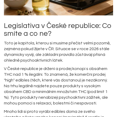
Legislativa v České republice: Co
smíte a co ne?
Toto je kapitola, kterou si musíme přečíst velmi pozorně,
zejména pokud žijete v ČR. Situace se v roce 2026 stále
dynamicky vyvíjí, ale základní pravidla zůstávají přísná
ohledně psychoaktivních látek.
V České republice je držení a prodej konopí s obsahem
THC nad 1 % ilegální. To znamená, že komerční prodej
"high" edibles (těch, které vás dostanou) je nezákonný.
Na trhu legálně najdete pouze produkty s vysokým
obsahem CBD a minimálním množstvím THC (pod limit 1
%). Tyto produkty nenabízejí psychoaktivní zážitek, ale
mohou pomoci s relaxací, bolestmi či nespavostí.
Mnoho lidí si proto vyrábí edibles doma ze svého