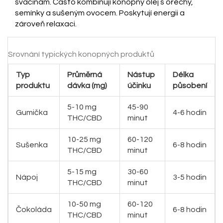
svačinám. Často kombinují konopný olej s ořechy,
semínky a sušeným ovocem. Poskytují energii a
zároveň relaxaci.
Srovnání typických konopných produktů
Typ
Průměrná
Nástup
Délka
produktu
dávka (mg)
účinku
působení
5-10 mg
45-90
Gumička
4-6 hodin
THC/CBD
minut
10-25 mg
60-120
Sušenka
6-8 hodin
THC/CBD
minut
5-15 mg
30-60
Nápoj
3-5 hodin
THC/CBD
minut
10-50 mg
60-120
Čokoláda
6-8 hodin
THC/CBD
minut