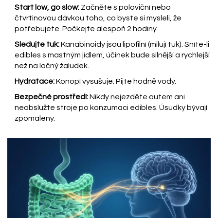
Start low, go slow:
Začněte s poloviční nebo
čtvrtinovou dávkou toho, co byste si mysleli, že
potřebujete. Počkejte alespoň 2 hodiny.
Sledujte tuk:
Kanabinoidy jsou lipofilní (milují tuk). Sníte-li
edibles s mastným jídlem, účinek bude silnější a rychlejší
než na lačný žaludek.
Hydratace:
Konopí vysušuje. Pijte hodně vody.
Bezpečné prostředí:
Nikdy nejezděte autem ani
neobslužte stroje po konzumaci edibles. Úsudky bývají
zpomaleny.