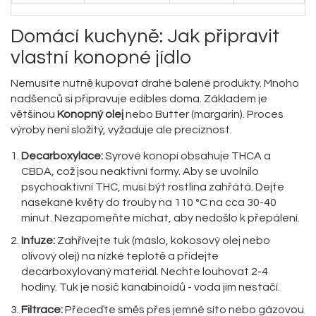
Domácí kuchyně: Jak připravit
vlastní konopné jídlo
Nemusíte nutně kupovat drahé balené produkty. Mnoho
nadšenců si připravuje edibles doma. Základem je
většinou
Konopný olej
nebo
Butter (margarin)
.
Proces
výroby není složitý, vyžaduje ale preciznost.
Decarboxylace:
Syrové konopí obsahuje THCA a
CBDA, což jsou neaktivní formy. Aby se uvolnilo
psychoaktivní THC, musí být rostlina zahřátá. Dejte
nasekané květy do trouby na 110 °C na cca 30-40
minut. Nezapomeňte míchat, aby nedošlo k přepálení.
Infuze:
Zahřívejte tuk (máslo, kokosový olej nebo
olivový olej) na nízké teplotě a přidejte
decarboxylovaný materiál. Nechte louhovat 2-4
hodiny. Tuk je nosič kanabinoidů - voda jim nestačí.
Filtrace:
Přeceďte směs přes jemné síto nebo gázovou