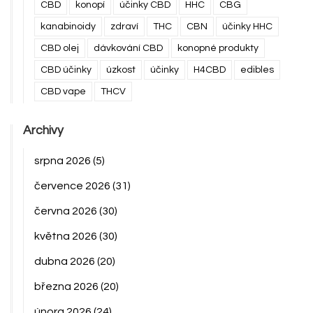
CBD
konopí
účinky CBD
HHC
CBG
kanabinoidy
zdraví
THC
CBN
účinky HHC
CBD olej
dávkování CBD
konopné produkty
CBD účinky
úzkost
účinky
H4CBD
edibles
CBD vape
THCV
Archivy
srpna 2026
(5)
července 2026
(31)
června 2026
(30)
května 2026
(30)
dubna 2026
(20)
března 2026
(20)
února 2026
(24)