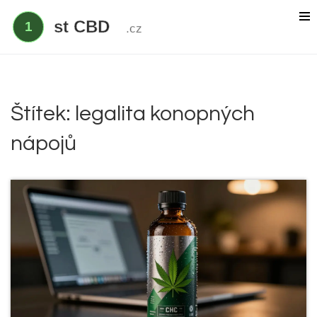
Delta 9 THC
Delta 8 vs HHC
CBD účinek
Štítek: legalita konopných
Everclear
nápojů