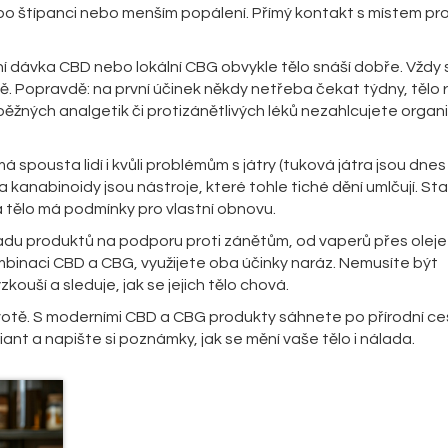
po štípanci nebo menším popálení. Přímý kontakt s místem p
nní dávka CBD nebo lokální CBG obvykle tělo snáší dobře. Vždy 
 Popravdě: na první účinek někdy netřeba čekat týdny, tělo 
d běžných analgetik či protizánětlivých léků nezahlcujete orga
á spousta lidí i kvůli problémům s játry (tuková játra jsou dne
kanabinoidy jsou nástroje, které tohle tiché dění umlčují. Sta
 tělo má podmínky pro vlastní obnovu.
adu produktů na podporu proti zánětům, od vaperů přes oleje
mbinaci CBD a CBG, využijete oba účinky naráz. Nemusíte být
kouší a sleduje, jak se jejich tělo chová.
ivotě. S moderními CBD a CBG produkty sáhnete po přírodní ce
ant a napište si poznámky, jak se mění vaše tělo i nálada.