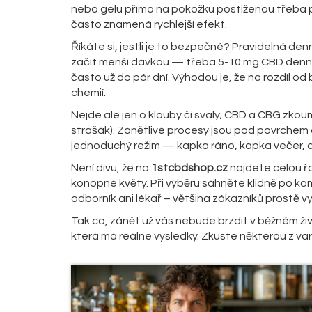
nebo gelu přímo na pokožku postiženou třeba 
často znamená rychlejší efekt.
Říkáte si, jestli je to bezpečné? Pravidelná de
začít menší dávkou — třeba 5-10 mg CBD denně.
často už do pár dní. Výhodou je, že na rozdíl o
chemií.
Nejde ale jen o klouby či svaly; CBD a CBG zkoum
strašák). Zánětlivé procesy jsou pod povrchem a 
jednoduchý režim — kapka ráno, kapka večer, a
Není divu, že na
1stcbdshop.cz
najdete celou ř
konopné květy. Při výběru sáhněte klidně po ko
odborník ani lékař – většina zákazníků prostě vyz
Tak co, zánět už vás nebude brzdit v běžném ž
která má reálné výsledky. Zkuste některou z vari