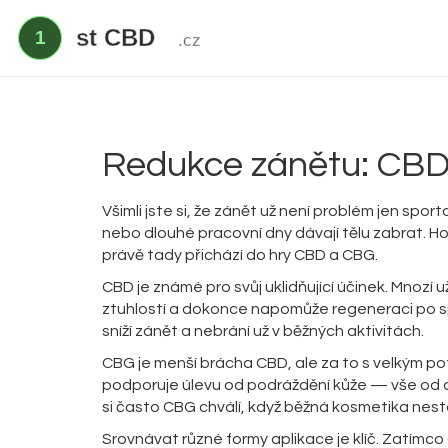
Redukce zánětu: CBD
Všimli jste si, že zánět už není problém jen spo
nebo dlouhé pracovní dny dávají tělu zabrat. Hod
právě tady přichází do hry CBD a CBG.
CBD je známé pro svůj uklidňující účinek. Mnozí 
ztuhlostí a dokonce napomůže regeneraci po sp
sníží zánět a nebrání už v běžných aktivitách.
CBG je menší brácha CBD, ale za to s velkým pot
podporuje úlevu od podráždění kůže — vše od 
si často CBG chválí, když běžná kosmetika nest
Srovnávat různé formy aplikace je klíč. Zatímco