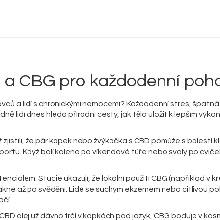
Delta 9 THC
Delta 8 vs HHC
CBD účinek
 a CBG pro každodenní poh
Everclear
rtovců a lidí s chronickými nemocemi? Každodenní stres, špatná
ně lidí dnes hledá přírodní cesty, jak tělo uložit k lepším vý
už zjistili, že pár kapek nebo žvýkačka s CBD pomůže s bolestí k
ortu. Když bolí kolena po víkendové túře nebo svaly po cviče
enciálem. Studie ukazují, že lokální použití CBG (například v 
akné až po svědění. Lidé se suchým ekzémem nebo citlivou p
ačí.
 CBD olej už dávno frčí v kapkách pod jazyk, CBG boduje v ko