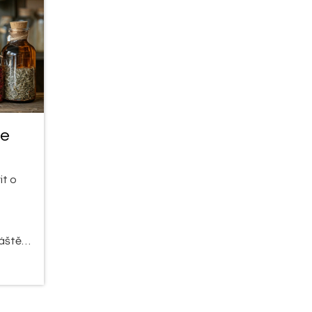
je
it o
láště
ky
ěším se