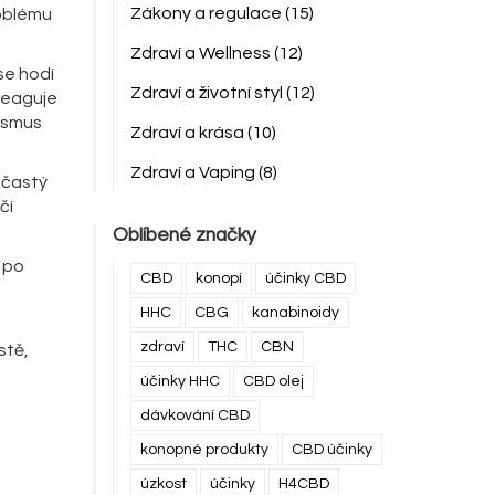
Zákony a regulace
(15)
roblému
Zdraví a Wellness
(12)
se hodí
Zdraví a životní styl
(12)
reaguje
nismus
Zdraví a krása
(10)
Zdraví a Vaping
(8)
s častý
čí
Oblíbené značky
 po
CBD
konopí
účinky CBD
HHC
CBG
kanabinoidy
zdraví
THC
CBN
stě,
účinky HHC
CBD olej
dávkování CBD
konopné produkty
CBD účinky
úzkost
účinky
H4CBD