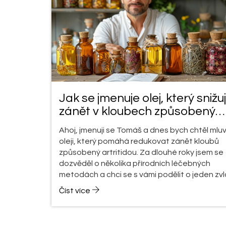
Jak se jmenuje olej, který snižu
zánět v kloubech způsobený
artritidou?
Ahoj, jmenuji se Tomáš a dnes bych chtěl mluv
oleji, který pomáhá redukovat zánět kloubů
způsobený artritidou. Za dlouhé roky jsem se
dozvěděl o několika přírodních léčebných
metodách a chci se s vámi podělit o jeden zv
účinný. Jde o určitý olej, který může dramatic
Číst více
zmírnit bolest a otoky spojené s artritidou. T
na sdílení všech podrobností s vámi.