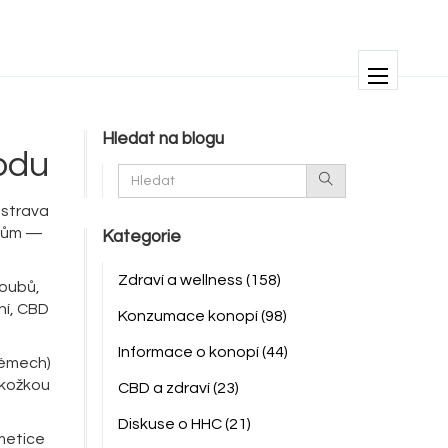
Hledat na blogu
odu
 strava
konům —
Kategorie
Zdraví a wellness
(158)
loubů,
ní, CBD
Konzumace konopí
(98)
Informace o konopí
(44)
krémech)
okožkou
CBD a zdraví
(23)
Diskuse o HHC
(21)
smetice