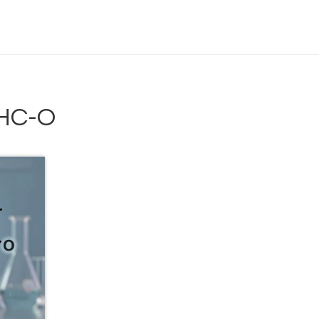
Delta 9 THC
Delta 8 vs HHC
CBD účinek
HHC-O
Everclear