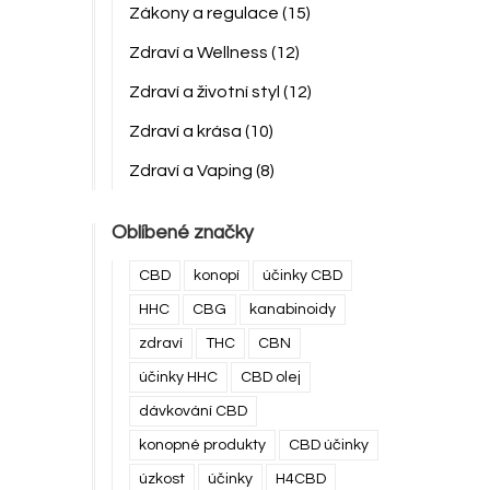
Zákony a regulace
(15)
Zdraví a Wellness
(12)
Zdraví a životní styl
(12)
Zdraví a krása
(10)
Zdraví a Vaping
(8)
Oblíbené značky
CBD
konopí
účinky CBD
HHC
CBG
kanabinoidy
zdraví
THC
CBN
účinky HHC
CBD olej
dávkování CBD
konopné produkty
CBD účinky
úzkost
účinky
H4CBD