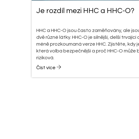
Je rozdíl mezi HHC a HHC-O?
HHC a HHC-O jsou často zaměňovány, ale jso
dvě různé látky. HHC-O je silnější, delší trvající 
méně prozkoumaná verze HHC. Zjistěte, kdy j
která volba bezpečnější a proč HHC-O může 
riziková.
Číst více