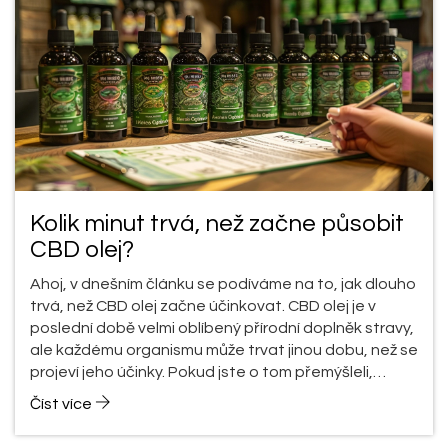
Kolik minut trvá, než začne působit
CBD olej?
Ahoj, v dnešním článku se podíváme na to, jak dlouho
trvá, než CBD olej začne účinkovat. CBD olej je v
poslední době velmi oblíbený přírodní doplněk stravy,
ale každému organismu může trvat jinou dobu, než se
projeví jeho účinky. Pokud jste o tom přemýšleli,
nejste sami. Tak pojďme to prozkoumat!
Číst více