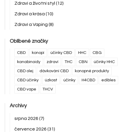
Zdraví a životní styl
(12)
Zdraví a krása
(10)
Zdraví a Vaping
(8)
Oblíbené značky
CBD
konopí
účinky CBD
HHC
CBG
kanabinoidy
zdraví
THC
CBN
účinky HHC
CBD olej
dávkování CBD
konopné produkty
CBD účinky
úzkost
účinky
H4CBD
edibles
CBD vape
THCV
Archivy
srpna 2026
(7)
července 2026
(31)