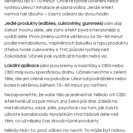
většinou do 5–10 minut. Chcete rychlé uvolnění nebo
rychlou úlevu? Inhalace je jasná volba. Jenže efekt
netrvá tak dlouho – často odezní do dvou hodin.
Jedlé produkty (edibles, cukrovinky, gummies)
vám dají
čekat trochu déle, ale zato efekt bývá intenzivnější a
vydrží déle. První změny ucítíte většinou za 30–90 minut
podle metabolismu, naplněnosti žaludku a typu produktu
(třeba tvrdé cukrovinky s THC působí rychleji než
čokoláda). Účinek pak vydrží až 6 hodin nebo víc.
Lokální aplikace
jako jsou krémy a mastičky s CBG nebo
CBD mají svou specifickou dráhu. Účinek necítíte v celém
těle, ale jen cíleně na pokožce. Uleví od podráždění nebo
bolesti většinou během 15–45 minut po natření.
Nezapomeňte, že vaše tělo je jedinečné. Někdo cítí CBD
efektivně už za pár minut, jiný čeká půl dne. Záleží na
metabolizmu, váze, jídle, psychice i na tom, jak často
užíváte kanabinoidy. Nováčkům trvá řádově déle než
těm, co už nějaký čas zkouší různé produkty.
Někdo řeší i to, proč vůbec nic necítí. To může být nízkou