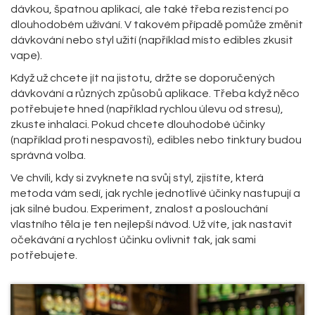
dávkou, špatnou aplikací, ale také třeba rezistencí po
dlouhodobém užívání. V takovém případě pomůže změnit
dávkování nebo styl užití (například místo edibles zkusit
vape).
Když už chcete jít na jistotu, držte se doporučených
dávkování a různých způsobů aplikace. Třeba když něco
potřebujete hned (například rychlou úlevu od stresu),
zkuste inhalaci. Pokud chcete dlouhodobé účinky
(například proti nespavosti), edibles nebo tinktury budou
správná volba.
Ve chvíli, kdy si zvyknete na svůj styl, zjistíte, která
metoda vám sedí, jak rychle jednotlivé účinky nastupují a
jak silné budou. Experiment, znalost a poslouchání
vlastního těla je ten nejlepší návod. Už víte, jak nastavit
očekávání a rychlost účinku ovlivnit tak, jak sami
potřebujete.