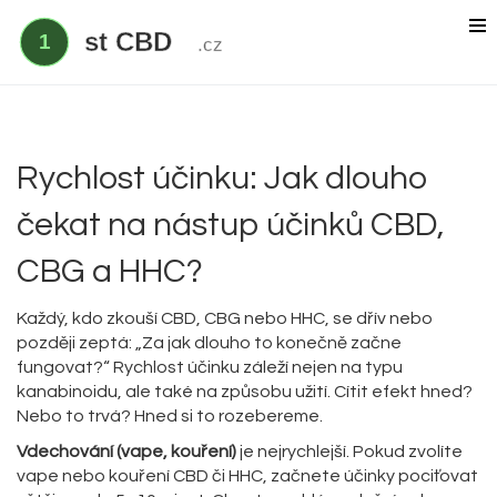
Delta 9 THC
Delta 8 vs HHC
CBD účinek
Rychlost účinku: Jak dlouho
Everclear
čekat na nástup účinků CBD,
CBG a HHC?
Každý, kdo zkouší CBD, CBG nebo HHC, se dřív nebo
později zeptá: „Za jak dlouho to konečně začne
fungovat?“ Rychlost účinku záleží nejen na typu
kanabinoidu, ale také na způsobu užití. Cítit efekt hned?
Nebo to trvá? Hned si to rozebereme.
Vdechování (vape, kouření)
je nejrychlejší. Pokud zvolíte
vape nebo kouření CBD či HHC, začnete účinky pociťovat