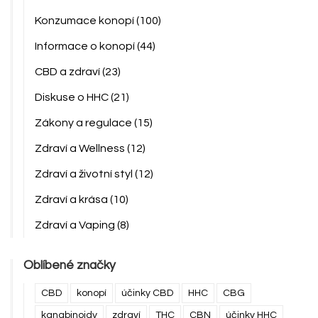
Konzumace konopí
(100)
Informace o konopí
(44)
CBD a zdraví
(23)
Diskuse o HHC
(21)
Zákony a regulace
(15)
Zdraví a Wellness
(12)
Zdraví a životní styl
(12)
Zdraví a krása
(10)
Zdraví a Vaping
(8)
Oblíbené značky
CBD
konopí
účinky CBD
HHC
CBG
kanabinoidy
zdraví
THC
CBN
účinky HHC