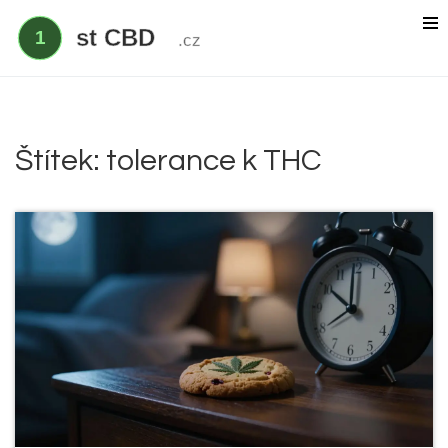
Delta 9 THC
Delta 8 vs HHC
CBD účinek
Štítek: tolerance k THC
Everclear