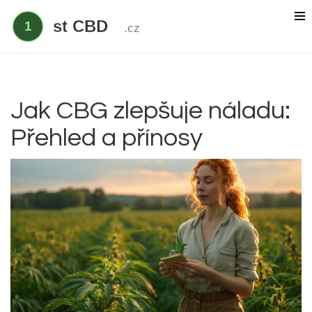
Delta 9 THC
Delta 8 vs HHC
CBD účinek
Jak CBG zlepšuje náladu:
Přehled a přínosy
Everclear