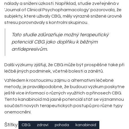
nálady a snižení úzkosti. Například, studie zveřejněná v
'Journal of Clinical Psychopharmacology' pozorovala, že
subjekty, které užívaly CBG, měly výrazně snížené úrovně
stresu porovnávaly s kontrolní skupinou.
Tato studie zdůrazňuje možný terapeutický
potenciál CBG jako doplňku k běžným
antidepresivům.
Další výzkumy zjišťují, že CBG může být prospěšné také při
léčbě jiných podmínek, včetně bolesti a zánětů.
Vzhledem k rostoucímu zájmu o alternativní léčebné
metody, je pravděpodobné, že budoucí výzkum poskytne
ještě více informací o různých využitích a přínosech CBG.
Tento kanabinoid má jasně potenciál stát se významnou
součástí nových terapeutických postupů pro různé typy
onemocnění.
Štítky:
CBG
zdraví
pohoda
kanabinoid