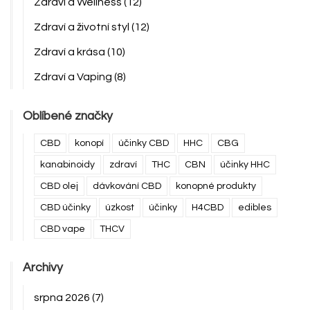
Zdraví a Wellness
(12)
Zdraví a životní styl
(12)
Zdraví a krása
(10)
Zdraví a Vaping
(8)
Oblíbené značky
CBD
konopí
účinky CBD
HHC
CBG
kanabinoidy
zdraví
THC
CBN
účinky HHC
CBD olej
dávkování CBD
konopné produkty
CBD účinky
úzkost
účinky
H4CBD
edibles
CBD vape
THCV
Archivy
srpna 2026
(7)