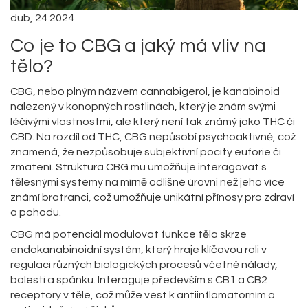
dub, 24 2024
Co je to CBG a jaký má vliv na
tělo?
CBG, nebo plným názvem cannabigerol, je kanabinoid
nalezený v konopných rostlinách, který je znám svými
léčivými vlastnostmi, ale který není tak známý jako THC či
CBD. Na rozdíl od THC, CBG nepůsobí psychoaktivně, což
znamená, že nezpůsobuje subjektivní pocity euforie či
zmatení. Struktura CBG mu umožňuje interagovat s
tělesnými systémy na mírně odlišné úrovni než jeho více
známí bratranci, což umožňuje unikátní přínosy pro zdraví
a pohodu.
CBG má potenciál modulovat funkce těla skrze
endokanabinoidní systém, který hraje klíčovou roli v
regulaci různých biologických procesů včetně nálady,
bolesti a spánku. Interaguje především s CB1 a CB2
receptory v těle, což může vést k antiinflamatorním a