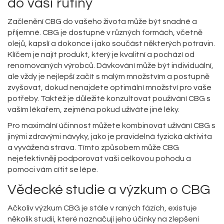
do vaší rutiny
Začlenění CBG do vašeho života může být snadné a
příjemné. CBG je dostupné v různých formách, včetně
olejů, kapslí a dokonce i jako součást některých potravin.
Klíčem je najít produkt, který je kvalitní a pochází od
renomovaných výrobců. Dávkování může být individuální,
ale vždy je nejlepší začít s malým množstvím a postupně
zvyšovat, dokud nenajdete optimální množství pro vaše
potřeby. Taktéž je důležité konzultovat používání CBG s
vaším lékařem, zejména pokud užíváte jiné léky.
Pro maximální účinnost můžete kombinovat užívání CBG s
jinými zdravými návyky, jako je pravidelná fyzická aktivita
a vyvážená strava. Tímto způsobem může CBG
nejefektivněji podporovat vaši celkovou pohodu a
pomoci vám cítit se lépe.
Vědecké studie a výzkum o CBG
Ačkoliv výzkum CBG je stále v raných fázích, existuje
několik studií, které naznačují jeho účinky na zlepšení