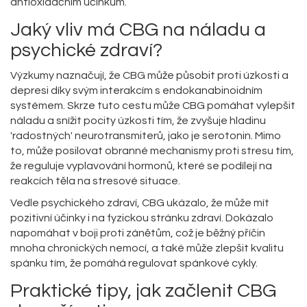
antioxidačním účinkům.
Jaký vliv má CBG na náladu a
psychické zdraví?
Výzkumy naznačují, že CBG může působit proti úzkosti a
depresi díky svým interakcím s endokanabinoidním
systémem. Skrze tuto cestu může CBG pomáhat vylepšit
náladu a snížit pocity úzkosti tím, že zvyšuje hladinu
'radostných' neurotransmiterů, jako je serotonin. Mimo
to, může posilovat obranné mechanismy proti stresu tím,
že reguluje vyplavování hormonů, které se podílejí na
reakcích těla na stresové situace.
Vedle psychického zdraví, CBG ukázalo, že může mít
pozitivní účinky i na fyzickou stránku zdraví. Dokázalo
napomáhat v boji proti zánětům, což je běžný příčin
mnoha chronických nemocí, a také může zlepšit kvalitu
spánku tím, že pomáhá regulovat spánkové cykly.
Praktické tipy, jak začlenit CBG