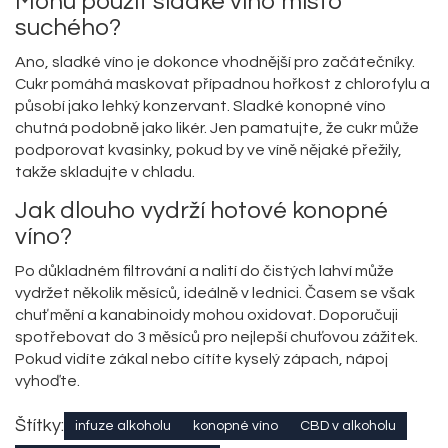
Mohu použít sladké víno místo
suchého?
Ano, sladké víno je dokonce vhodnější pro začátečníky.
Cukr pomáhá maskovat případnou hořkost z chlorofylu a
působí jako lehký konzervant. Sladké konopné víno
chutná podobně jako likér. Jen pamatujte, že cukr může
podporovat kvasinky, pokud by ve víně nějaké přežily,
takže skladujte v chladu.
Jak dlouho vydrží hotové konopné
víno?
Po důkladném filtrování a nalití do čistých lahví může
vydržet několik měsíců, ideálně v lednici. Časem se však
chuť mění a kanabinoidy mohou oxidovat. Doporučuji
spotřebovat do 3 měsíců pro nejlepší chuťovou zážitek.
Pokud vidíte zákal nebo cítíte kyselý zápach, nápoj
vyhoďte.
Štítky:
infuze alkoholu
konopné víno
CBD v alkoholu