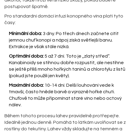
alkohol, takže hrozí větší riziko zkázy, pokud budete
postupovat špatně.
Pro standardní domácí
infuzi konopného vína
platí tyto
časy:
Minimální doba:
3 dny. Po třech dnech začnete cítit
jemnou chuť konopí a nápoj získá světlejší barvu.
Extrakce je však stále nízká.
Optimální doba:
5 až 7 dní. Toto je „zlatý střed“.
Kanabinoidy se stihnou dobře rozpustit, ale nestihne
se ještě příliš mnoho hořkých taninů a chlorofylu z listů
(pokud jste použili jen květy).
Maximální doba:
10-14 dní. Delší louhování vede k
tmavší, často hnědé barvě a výrazně hořké chuti.
Chuťově to může připomínat staré víno nebo octový
nálev.
Během tohoto procesu lahev pravidelně protřepejte.
Ideálně jednou denně. Pomáhá to látkám uvolňovat se z
rostliny do tekutiny. Lahev vždy skladujte na temném a