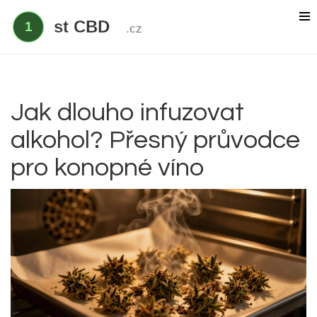
Delta 9 THC
Delta 8 vs HHC
CBD účinek
Jak dlouho infuzovat
alkohol? Přesný průvodce
Everclear
pro konopné víno