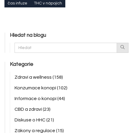
čas infuze
THC v nápojích
Hledat na blogu
Kategorie
Zdraví a wellness
(158)
Konzumace konopí
(102)
Informace o konopí
(44)
CBD a zdraví
(23)
Diskuse o HHC
(21)
Zákony a regulace
(15)