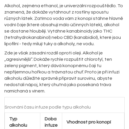
Alkohol, zejména ethanol, je univerzální rozpouštědlo. To
znamená, že dokáže vytáhnout z rostliny spoustu
různých látek. Zatímco voda vám z konopí stáhne hlavně
vodní čaje (které obsahují málo účinných látek), alkohol
se dostane hlouběji. Vytáhne kanabinoidy jako
THC
(tetrahydrokanabinol) nebo
CBD
(kanabidiol), které jsou
lipofilní - tedy milují tuky a alkoholy, ne vodu.
Zde je však zásadní rozdíl oproti oleji. Alkohol je
„agresivnější“. Dokáže rychle rozpuštit chlorofyl, ten
zelený pigment, který dává konopnému čaji tu
nepříjemnou hořkou a trávnatou chuť. Proto je při infuzi
alkoholu důležité správně připravit surovinu, abyste
nedostali nápoj, který chutná jako posekaná tráva
namíchaná s vínem.
Srovnání času infuze podle typu alkoholu
Typ
Doba
Vhodnost pro konopí
alkoholu
infuze