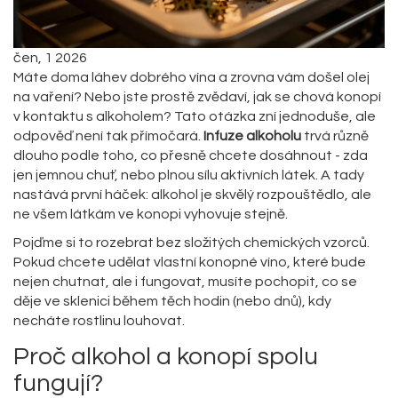
čen, 1 2026
Máte doma láhev dobrého vína a zrovna vám došel olej
na vaření? Nebo jste prostě zvědaví, jak se chová konopí
v kontaktu s alkoholem? Tato otázka zní jednoduše, ale
odpověď není tak přímočará.
Infuze alkoholu
trvá různě
dlouho podle toho, co přesně chcete dosáhnout - zda
jen jemnou chuť, nebo plnou sílu aktivních látek. A tady
nastává první háček: alkohol je skvělý rozpouštědlo, ale
ne všem látkám ve konopi vyhovuje stejně.
Pojďme si to rozebrat bez složitých chemických vzorců.
Pokud chcete udělat vlastní
konopné víno
, které bude
nejen chutnat, ale i fungovat, musíte pochopit, co se
děje ve sklenici během těch hodin (nebo dnů), kdy
necháte rostlinu louhovat.
Proč alkohol a konopí spolu
fungují?