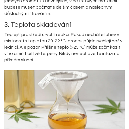
jemných aromatu. U levnějších, více listových materiálů
budete muset počítat s delším časem a následným
důkladným filtrováním.
3. Teplota skladování
Teplejší prostředí urychlí reakci. Pokud necháte lahev v
místnosti s teplotou 20-22 °C, proces půjde rychleji než v
lednici. Ale pozor! Přílišné teplo (>25 °C) může začít kazit
víno a ničit citlivé terpeny. Nikdy nenechávejte infuzi na
přímém slunci.