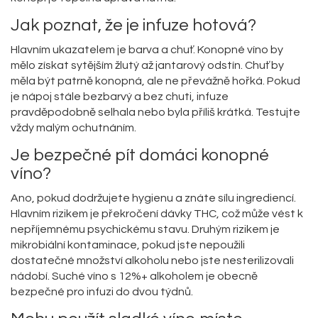
Jak poznat, že je infuze hotová?
Hlavním ukazatelem je barva a chuť. Konopné víno by
mělo získat sytějším žlutý až jantarový odstín. Chuť by
měla být patrně konopná, ale ne převážně hořká. Pokud
je nápoj stále bezbarvý a bez chuti, infuze
pravděpodobně selhala nebo byla příliš krátká. Testujte
vždy malým ochutnáním.
Je bezpečné pít domáci konopné
víno?
Ano, pokud dodržujete hygienu a znáte sílu ingrediencí.
Hlavním rizikem je překročení dávky THC, což může vést k
nepříjemnému psychickému stavu. Druhým rizikem je
mikrobiální kontaminace, pokud jste nepoužili
dostatečné množství alkoholu nebo jste nesterilizovali
nádobí. Suché víno s 12%+ alkoholem je obecně
bezpečné pro infuzi do dvou týdnů.