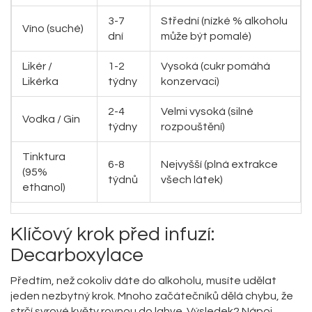
3-7
Střední (nízké % alkoholu
Víno (suché)
dní
může být pomalé)
Likér /
1-2
Vysoká (cukr pomáhá
Likérka
týdny
konzervaci)
2-4
Velmi vysoká (silné
Vodka / Gin
týdny
rozpouštění)
Tinktura
6-8
Nejvyšší (plná extrakce
(95%
týdnů
všech látek)
ethanol)
Klíčový krok před infuzí:
Decarboxylace
Předtím, než cokoliv dáte do alkoholu, musíte udělat
jeden nezbytný krok. Mnoho začátečníků dělá chybu, že
strčí syrové květy rovnou do lahve. Výsledek? Nápoj,