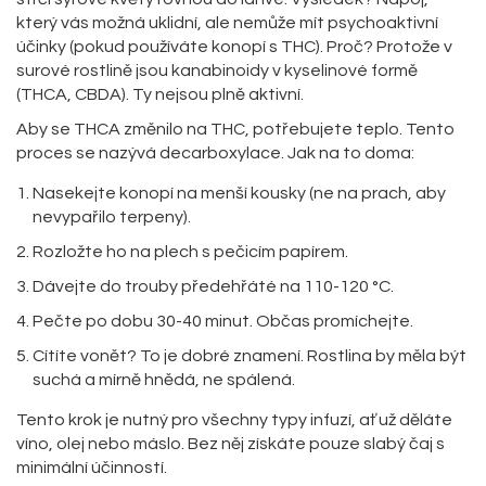
který vás možná uklidní, ale nemůže mít psychoaktivní
účinky (pokud používáte konopí s THC). Proč? Protože v
surové rostlině jsou kanabinoidy v kyselinové formě
(THCA, CBDA). Ty nejsou plně aktivní.
Aby se THCA změnilo na THC, potřebujete teplo. Tento
proces se nazývá
decarboxylace
. Jak na to doma:
Nasekejte konopí na menší kousky (ne na prach, aby
nevypařilo terpeny).
Rozložte ho na plech s pečicím papírem.
Dávejte do trouby předehřáté na 110-120 °C.
Pečte po dobu 30-40 minut. Občas promíchejte.
Cítíte vonět? To je dobré znamení. Rostlina by měla být
suchá a mírně hnědá, ne spálená.
Tento krok je nutný pro všechny typy infuzí, ať už děláte
víno, olej nebo máslo. Bez něj získáte pouze slabý čaj s
minimální účinností.