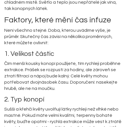
chladném místě. Světlo a teplo jsou nepřátelé jak vína,
tak konopných látek.
Faktory, které mění čas infuze
Není všechno stejné. Doba, kterou uvádíme výše, je
průměr. Skutečný čas závisí na několika proměnných,
které můžete ovlivnit:
1. Velikost částic
Čím menší kousky konopí použijete, tím rychleji proběhne
extrakce. Prášek se rozpustí za hodiny, ale zároveň se
ztratí filtrací a nápoj bude kalný. Celé květy mohou
potřebovat dvojnásobek času. Doporučení: nasekejte
hrubě, ale ne na moučku.
2. Typ konopí
Sušší a křehčí květy uvolňují látky rychleji než vlhké nebo
mastné. Pokud máte velmi kvalitní, terpenny bohaté
květy, buďte opatrní - rychlá extrakce může vést k ztrátě