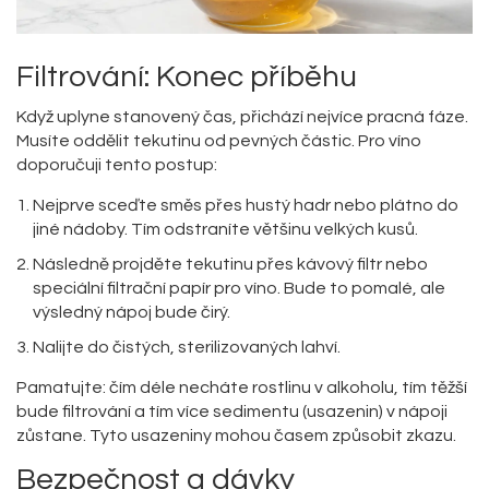
Filtrování: Konec příběhu
Když uplyne stanovený čas, přichází nejvíce pracná fáze.
Musíte oddělit tekutinu od pevných částic. Pro víno
doporučuji tento postup:
Nejprve sceďte směs přes hustý hadr nebo plátno do
jiné nádoby. Tím odstraníte většinu velkých kusů.
Následně projděte tekutinu přes kávový filtr nebo
speciální filtrační papír pro víno. Bude to pomalé, ale
výsledný nápoj bude čirý.
Nalijte do čistých, sterilizovaných lahví.
Pamatujte: čím déle necháte rostlinu v alkoholu, tím těžší
bude filtrování a tím více sedimentu (usazenin) v nápoji
zůstane. Tyto usazeniny mohou časem způsobit zkazu.
Bezpečnost a dávky