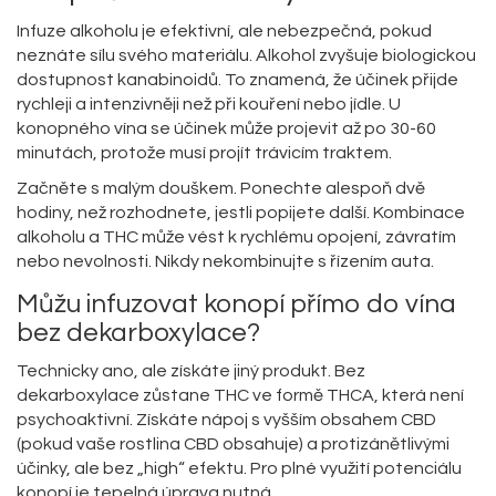
Infuze alkoholu je efektivní, ale nebezpečná, pokud
neznáte sílu svého materiálu. Alkohol zvyšuje biologickou
dostupnost kanabinoidů. To znamená, že účinek přijde
rychleji a intenzivněji než při kouření nebo jídle. U
konopného vína se účinek může projevit až po 30-60
minutách, protože musí projít trávicím traktem.
Začněte s malým douškem. Ponechte alespoň dvě
hodiny, než rozhodnete, jestli popijete další. Kombinace
alkoholu a THC může vést k rychlému opojení, závratím
nebo nevolnosti. Nikdy nekombinujte s řízením auta.
Můžu infuzovat konopí přímo do vína
bez dekarboxylace?
Technicky ano, ale získáte jiný produkt. Bez
dekarboxylace zůstane THC ve formě THCA, která není
psychoaktivní. Získáte nápoj s vyšším obsahem CBD
(pokud vaše rostlina CBD obsahuje) a protizánětlivými
účinky, ale bez „high“ efektu. Pro plné využití potenciálu
konopí je tepelná úprava nutná.