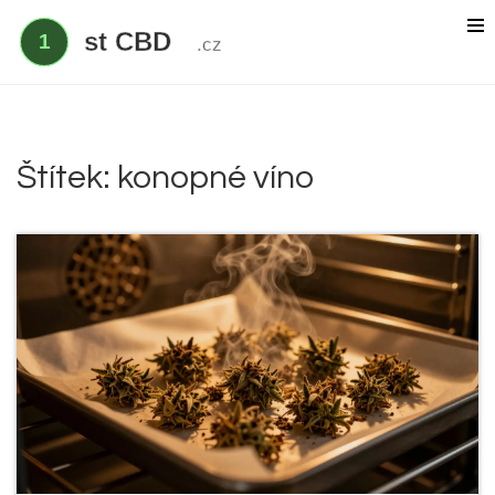
Delta 9 THC
Delta 8 vs HHC
CBD účinek
Štítek: konopné víno
Everclear