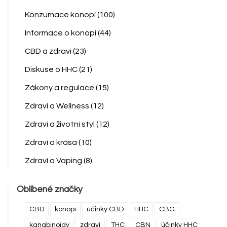
Konzumace konopí
(100)
Informace o konopí
(44)
CBD a zdraví
(23)
Diskuse o HHC
(21)
Zákony a regulace
(15)
Zdraví a Wellness
(12)
Zdraví a životní styl
(12)
Zdraví a krása
(10)
Zdraví a Vaping
(8)
Oblíbené značky
CBD
konopí
účinky CBD
HHC
CBG
kanabinoidy
zdraví
THC
CBN
účinky HHC