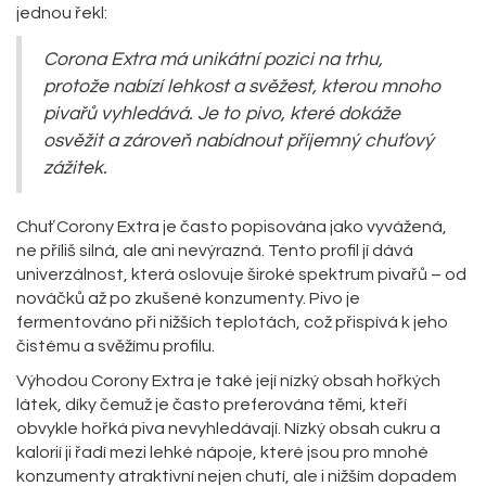
jednou řekl:
Corona Extra má unikátní pozici na trhu,
protože nabízí lehkost a svěžest, kterou mnoho
pivařů vyhledává. Je to pivo, které dokáže
osvěžit a zároveň nabídnout příjemný chuťový
zážitek.
Chuť Corony Extra je často popisována jako vyvážená,
ne příliš silná, ale ani nevýrazná. Tento profil jí dává
univerzálnost, která oslovuje široké spektrum pivařů – od
nováčků až po zkušené konzumenty. Pivo je
fermentováno při nižších teplotách, což přispívá k jeho
čistému a svěžímu profilu.
Výhodou Corony Extra je také její nízký obsah hořkých
látek, díky čemuž je často preferována těmi, kteří
obvykle hořká piva nevyhledávají. Nízký obsah cukru a
kalorií ji řadí mezi lehké nápoje, které jsou pro mnohé
konzumenty atraktivní nejen chutí, ale i nižším dopadem