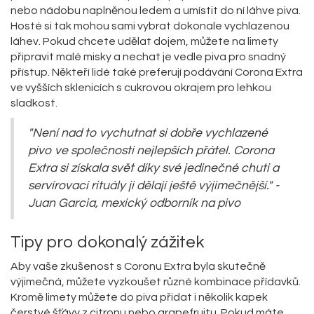
nebo nádobu naplněnou ledem a umístit do ní láhve piva.
Hosté si tak mohou sami vybrat dokonale vychlazenou
láhev. Pokud chcete udělat dojem, můžete na limety
připravit malé misky a nechat je vedle piva pro snadný
přístup. Někteří lidé také preferují podávání Corona Extra
ve vyšších sklenicích s cukrovou okrajem pro lehkou
sladkost.
"Není nad to vychutnat si dobře vychlazené
pivo ve společnosti nejlepších přátel. Corona
Extra si získala svět díky své jedinečné chuti a
servírovací rituály ji dělají ještě výjimečnější." -
Juan Garcia, mexický odborník na pivo
Tipy pro dokonalý zážitek
Aby vaše zkušenost s Coronu Extra byla skutečně
výjimečná, můžete vyzkoušet různé kombinace přídavků.
Kromě limety můžete do piva přidat i několik kapek
čerstvé šťávy z citronu nebo grapefruitu. Pokud máte