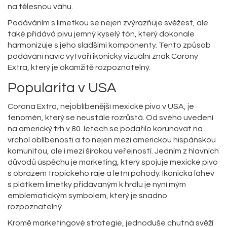
na tělesnou váhu.
Podáváním s limetkou se nejen zvýrazňuje svěžest, ale
také přidává pivu jemný kyselý tón, který dokonale
harmonizuje s jeho sladšími komponenty. Tento způsob
podávání navíc vytváří ikonický vizuální znak Corony
Extra, který je okamžitě rozpoznatelný.
Popularita v USA
Corona Extra, nejoblíbenější mexické pivo v USA, je
fenomén, který se neustále rozrůstá. Od svého uvedení
na americký trh v 80. letech se podařilo korunovat na
vrchol oblíbenosti a to nejen mezi americkou hispánskou
komunitou, ale i mezi širokou veřejností. Jedním z hlavních
důvodů úspěchu je marketing, který spojuje mexické pivo
s obrazem tropického ráje a letní pohody. Ikonická láhev
s plátkem limetky přidávaným k hrdlu je nyní mým
emblematickým symbolem, který je snadno
rozpoznatelný.
Kromě marketingové strategie, jednoduše chutná svěží