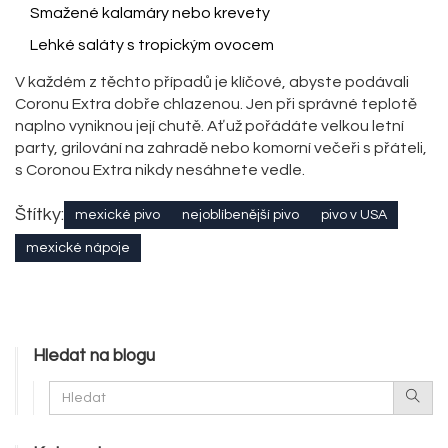
Smažené kalamáry nebo krevety
Lehké saláty s tropickým ovocem
V každém z těchto případů je klíčové, abyste podávali
Coronu Extra dobře chlazenou. Jen při správné teplotě
naplno vyniknou její chutě. Ať už pořádáte velkou letní
party, grilování na zahradě nebo komorní večeři s přáteli,
s Coronou Extra nikdy nesáhnete vedle.
Štítky:
mexické pivo
nejoblíbenější pivo
pivo v USA
mexické nápoje
Hledat na blogu