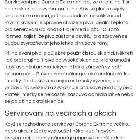
Servírování piva Corona Extra není pouze o tom, nalít si
ho do sklenice a vychutnat si ho. Aby se plně rozvíjely
jeho chutě a aroma, je třeba dodržet několik zásad.
Prvním krokem je správné chlazení piva. Ideální teplota
pro servírování Corona Extra je mezi 3 až 5 °C. Toto
rozmezí zajistí, že pivo zůstane osvěžující a zároveň se
budou zvýrazňovat jeho lehké citrusové tóny.
Při nalévání piva je důležité použít čistou sklenici. Někteří
lidé preferují nalít pivo do vysoké sklenice, která umožní
lepší uvolnění aromatických látek a zároveň vytvoří
pěknou pěnu. Průvodním rituálem je také přidání plátku
limetky. Tento krok má nejen estetický význam, ale
přidává na svěžesti a zvýrazňuje citrusové podtony piva.
Plátek limetky se nejčastěji zasouvá do hrdla láhve nebo
se položí na okraj sklenice.
Servírování na večírcích a akcích
Když se rozhodnete servírovat Corona Extra na večírku
nebo akci, můžete vyzkoušet několik zajímavých
prezentací. Jeden z nápadů je připravit menší lednici