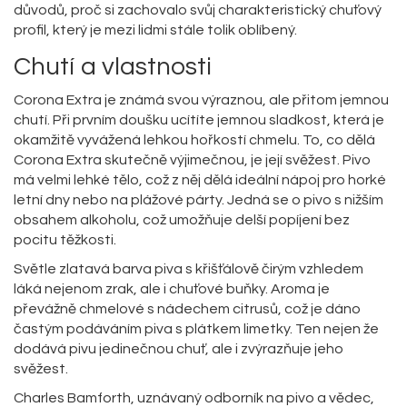
důvodů, proč si zachovalo svůj charakteristický chuťový
profil, který je mezi lidmi stále tolik oblíbený.
Chutí a vlastnosti
Corona Extra je známá svou výraznou, ale přitom jemnou
chutí. Při prvním doušku ucítíte jemnou sladkost, která je
okamžitě vyvážená lehkou hořkostí chmelu. To, co dělá
Corona Extra skutečně výjimečnou, je její svěžest. Pivo
má velmi lehké tělo, což z něj dělá ideální nápoj pro horké
letní dny nebo na plážové párty. Jedná se o pivo s nižším
obsahem alkoholu, což umožňuje delší popíjení bez
pocitu těžkosti.
Světle zlatavá barva piva s křišťálově čirým vzhledem
láká nejenom zrak, ale i chuťové buňky. Aroma je
převážně chmelové s nádechem citrusů, což je dáno
častým podáváním piva s plátkem limetky. Ten nejen že
dodává pivu jedinečnou chuť, ale i zvýrazňuje jeho
svěžest.
Charles Bamforth, uznávaný odborník na pivo a vědec,