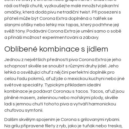
rádi ostřejší chutě, vyzkoušejte malé množství pikantní
omáčky, která dodá pivu netradiční twist. Při posezení s
přáteli může být Corona Extra doplněná o talířek se
slanými oříšky nebo lehký mix tapas, který podtrhne její
svěží tóny. Podávání Corona Extra je umění samo o sobě
a přináší možnost experimentování a zábavy.
Oblíbené kombinace s jídlem
Jednou z největších předností piva Corona Extra je jeho
schopnost skvěle se snoubit s různými druhy jídel. Jeho
lehká a osvěžující chuť z něj činí perfektní doplněk pro
celou řadu pokrmů, ať už jde o mexickou kuchyni nebo jiné
světové speciality. Typickým příkladem ideální
kombinace je podávat Coronau s tacos. Tacos, ať už jsou
plněné masem, zeleninou nebo mořskými plody, skvěle
ladí s jemnou chutí tohoto piva a vytváří harmonickou
chuťovou symfonii.
Dalším skvělým spojením je Corona s grilovanými rybami.
Na grilu připravené filety z ryb, jako je tuňák nebo treska,