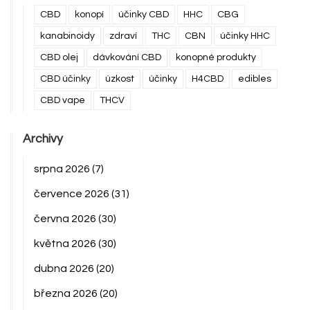
CBD
konopí
účinky CBD
HHC
CBG
kanabinoidy
zdraví
THC
CBN
účinky HHC
CBD olej
dávkování CBD
konopné produkty
CBD účinky
úzkost
účinky
H4CBD
edibles
CBD vape
THCV
Archivy
srpna 2026
(7)
července 2026
(31)
června 2026
(30)
května 2026
(30)
dubna 2026
(20)
března 2026
(20)