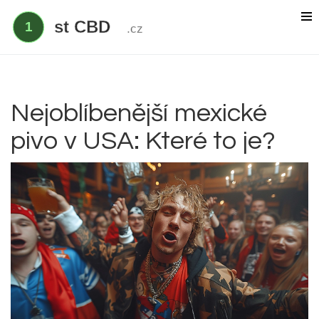
Delta 9 THC
Delta 8 vs HHC
CBD účinek
Nejoblíbenější mexické
pivo v USA: Které to je?
Everclear