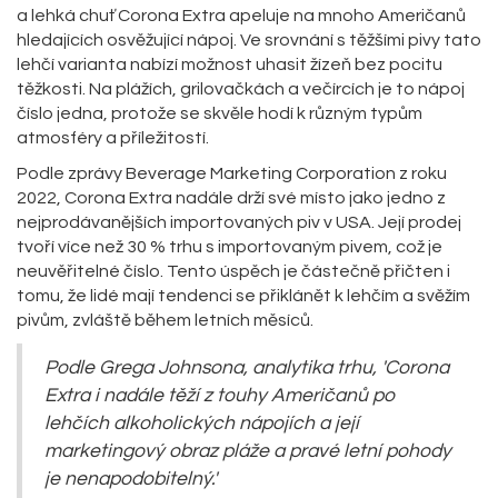
a lehká chuť Corona Extra apeluje na mnoho Američanů
hledajících osvěžující nápoj. Ve srovnání s těžšími pivy tato
lehčí varianta nabízí možnost uhasit žízeň bez pocitu
těžkosti. Na plážích, grilovačkách a večírcích je to nápoj
číslo jedna, protože se skvěle hodí k různým typům
atmosféry a příležitostí.
Podle zprávy Beverage Marketing Corporation z roku
2022, Corona Extra nadále drží své místo jako jedno z
nejprodávanějších importovaných piv v USA. Její prodej
tvoří více než 30 % trhu s importovaným pivem, což je
neuvěřitelné číslo. Tento úspěch je částečně přičten i
tomu, že lidé mají tendenci se přiklánět k lehčím a svěžím
pivům, zvláště během letních měsíců.
Podle Grega Johnsona, analytika trhu, 'Corona
Extra i nadále těží z touhy Američanů po
lehčích alkoholických nápojích a její
marketingový obraz pláže a pravé letní pohody
je nenapodobitelný.'