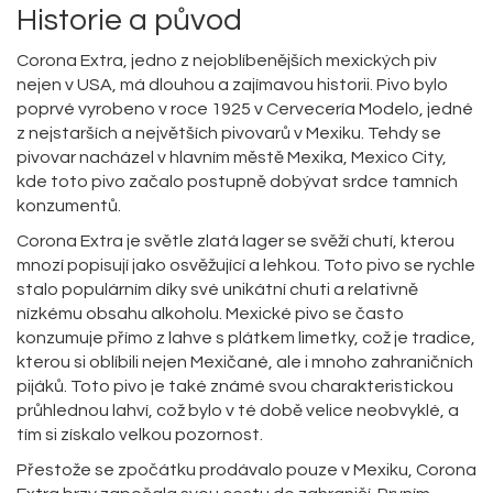
Historie a původ
Corona Extra, jedno z nejoblíbenějších mexických piv
nejen v USA, má dlouhou a zajímavou historii. Pivo bylo
poprvé vyrobeno v roce 1925 v Cervecería Modelo, jedné
z nejstarších a největších pivovarů v Mexiku. Tehdy se
pivovar nacházel v hlavním městě Mexika, Mexico City,
kde toto pivo začalo postupně dobývat srdce tamních
konzumentů.
Corona Extra je světle zlatá lager se svěží chutí, kterou
mnozí popisují jako osvěžující a lehkou. Toto pivo se rychle
stalo populárním díky své unikátní chuti a relativně
nízkému obsahu alkoholu. Mexické pivo se často
konzumuje přímo z lahve s plátkem limetky, což je tradice,
kterou si oblíbili nejen Mexičané, ale i mnoho zahraničních
pijáků. Toto pivo je také známé svou charakteristickou
průhlednou lahví, což bylo v té době velice neobvyklé, a
tím si získalo velkou pozornost.
Přestože se zpočátku prodávalo pouze v Mexiku, Corona