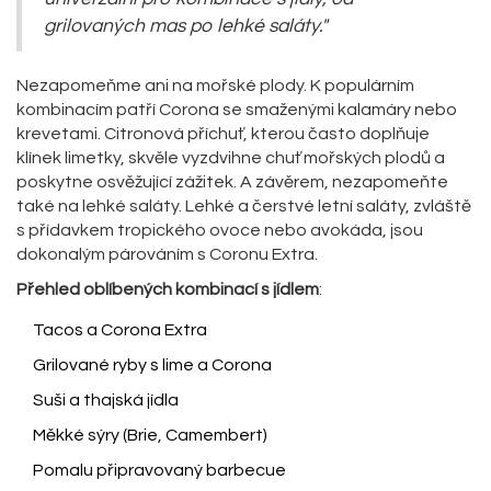
grilovaných mas po lehké saláty."
Nezapomeňme ani na mořské plody. K populárním
kombinacím patří Corona se smaženými kalamáry nebo
krevetami. Citronová příchuť, kterou často doplňuje
klínek limetky, skvěle vyzdvihne chuť mořských plodů a
poskytne osvěžující zážitek. A závěrem, nezapomeňte
také na lehké saláty. Lehké a čerstvé letní saláty, zvláště
s přídavkem tropického ovoce nebo avokáda, jsou
dokonalým párováním s Coronu Extra.
Přehled oblíbených kombinací s jídlem
:
Tacos a Corona Extra
Grilované ryby s lime a Corona
Suši a thajská jídla
Měkké sýry (Brie, Camembert)
Pomalu připravovaný barbecue