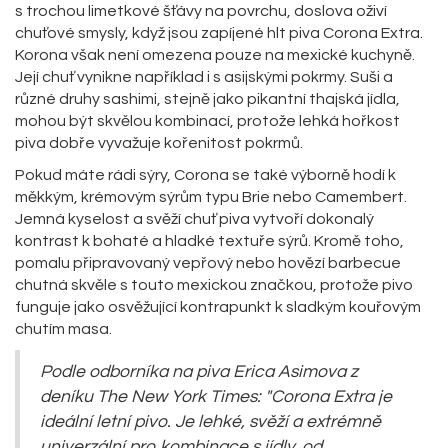
s trochou limetkové šťávy na povrchu, doslova oživí
chuťové smysly, když jsou zapíjené hlt piva Corona Extra.
Korona však není omezena pouze na mexické kuchyně.
Její chuť vynikne například i s asijskými pokrmy. Suši a
různé druhy sashimi, stejně jako pikantní thajská jídla,
mohou být skvělou kombinací, protože lehká hořkost
piva dobře vyvažuje kořenitost pokrmů.
Pokud máte rádi sýry, Corona se také výborně hodí k
měkkým, krémovým sýrům typu Brie nebo Camembert.
Jemná kyselost a svěží chuť piva vytvoří dokonalý
kontrast k bohaté a hladké textuře sýrů. Kromě toho,
pomalu připravovaný vepřový nebo hovězí barbecue
chutná skvěle s touto mexickou značkou, protože pivo
funguje jako osvěžující kontrapunkt k sladkým kouřovým
chutím masa.
Podle odborníka na piva Erica Asimova z
deníku The New York Times: "Corona Extra je
ideální letní pivo. Je lehké, svěží a extrémně
univerzální pro kombinace s jídly, od