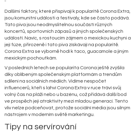
Dalšími faktory, které přispívají k popularitě Corona Extra,
jsou komunitní události a festivaly, kde se často podává.
Tato piva jsou neodmyslitelnou součástí různých
koncertů, sportovních zápasů a jiných společenských
událostí. Navíc, s rostoucím zájmem o mexickou kuchyni a
její fúze, přirozeně i tato piva získávají na popularitě.
Corona Extra se výborně hodí k taco, guacamole a jiným
mexickým pochoutkám.
V posledních letech se popularita Corona ještě zvýšila
díky oblíbeným společenským platformám a trendům
sdílení na sociálních médiích. Vidíme nespočet
influencerů, kteří s lahví Corona Extra v ruce tráví svůj
volný čas na pláži nebo u bazénu, což přidává další bod
ve prospěch její atraktivity mezi mladou generací. Tento
vliv nelze podceňovat, protože sociální média jsou silným
nástrojem v moderním světě marketingu.
Tipy na servírování