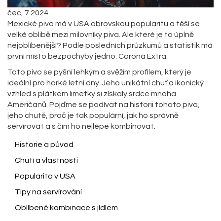
čec, 7 2024
Mexické pivo má v USA obrovskou popularitu a těší se
velké oblibě mezi milovníky piva. Ale které je to úplně
nejoblíbenější? Podle posledních průzkumů a statistik má
první místo bezpochyby jedno: Corona Extra.
Toto pivo se pyšní lehkým a svěžím profilem, který je
ideální pro horké letní dny. Jeho unikátní chuť a ikonický
vzhled s plátkem limetky si získaly srdce mnoha
Američanů. Pojďme se podívat na historii tohoto piva,
jeho chutě, proč je tak populární, jak ho správně
servírovat a s čím ho nejlépe kombinovat.
Historie a původ
Chutí a vlastnosti
Popularita v USA
Tipy na servírování
Oblíbené kombinace s jídlem