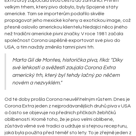
Extra brzy započala svou cestu do zahraničí. Prvním
velkým trhem, který pivo dobylo, byly Spojené státy
americké. Tam se importérům podařilo skvěle
propagovat jeho mexické kořeny a exotickou image, což
přesně oslovilo americkou klientelu hledající něco jiného
než tradiční americké pivní značky. V roce 1981 začala
společnost Corona úspěšně exportovat své pivo do
USA, a tím navždy změnila tamní pivní trh.
Marta Gil de Montes, historička piva, říká: "Díky
své lehkosti a svěžesti zaujala Corona Extra
americký trh, který byl tehdy lačný po něčem
novém a nezvyklém."
Od té doby prošla Corona neuvěřitelným růstem. Dnes je
Corona Extra jeden z nejprodávanějších druhů piva v USA
a často se objevuje na předních příčkách žebříčků
oblíbenosti. Kromě toho, že je pivo velmi oblíbené,
zůstává věrné své tradici a udržuje si stejnou recepturu,
jaká byla použita před téměř sto lety. To je zřejmě jeden z