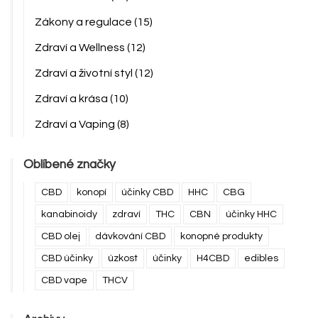
Zákony a regulace
(15)
Zdraví a Wellness
(12)
Zdraví a životní styl
(12)
Zdraví a krása
(10)
Zdraví a Vaping
(8)
Oblíbené značky
CBD
konopí
účinky CBD
HHC
CBG
kanabinoidy
zdraví
THC
CBN
účinky HHC
CBD olej
dávkování CBD
konopné produkty
CBD účinky
úzkost
účinky
H4CBD
edibles
CBD vape
THCV