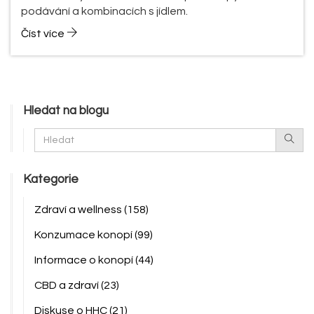
podávání a kombinacích s jídlem.
Číst více
Hledat na blogu
Kategorie
Zdraví a wellness
(158)
Konzumace konopí
(99)
Informace o konopí
(44)
CBD a zdraví
(23)
Diskuse o HHC
(21)