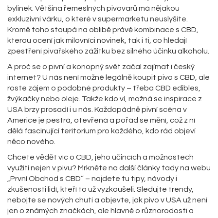
bylinek. Většina řemeslných pivovarů má nějakou
exkluzivní várku, o které v supermarketu neuslyšíte.
Kromě toho stoupá na oblibě právě kombinace s CBD,
kterou ocení jak milovníci novinek, tak i ti, co hledají
zpestření pivařského zážitku bez silného účinku alkoholu.
A proč se o pivní a konopný svět začal zajímat i český
internet? U nás není možné legálně koupit pivo s CBD, ale
roste zájem o podobné produkty – třeba CBD edibles,
žvýkačky nebo oleje. Takže kdo ví, možná se inspirace z
USA brzy prosadí i u nás. Každopádně pivní scéna v
Americe je pestrá, otevřená a pořád se mění, což z ní
dělá fascinující teritorium pro každého, kdo rád objeví
něco nového.
Chcete vědět víc o CBD, jeho účincích a možnostech
využití nejen v pivu? Mrkněte na další články tady na webu
„První Obchod s CBD“ – najdete tu tipy, návody i
zkušenosti lidí, kteří to už vyzkoušeli. Sledujte trendy,
nebojte se nových chutí a objevte, jak pivo v USA už není
jen o známých značkách, ale hlavně o různorodosti a