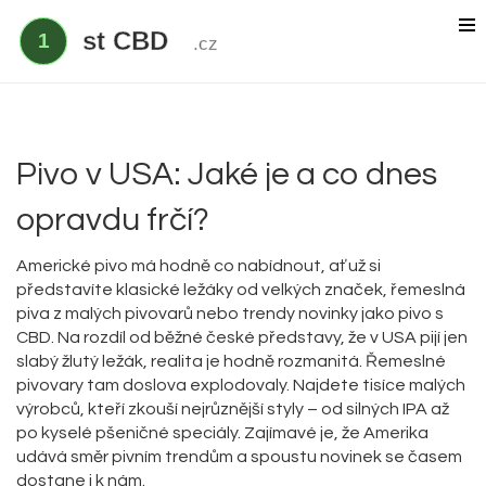
Delta 9 THC
Delta 8 vs HHC
CBD účinek
Pivo v USA: Jaké je a co dnes
Everclear
opravdu frčí?
Americké pivo má hodně co nabídnout, ať už si
představíte klasické ležáky od velkých značek, řemeslná
piva z malých pivovarů nebo trendy novinky jako pivo s
CBD. Na rozdíl od běžné české představy, že v USA pijí jen
slabý žlutý ležák, realita je hodně rozmanitá. Řemeslné
pivovary tam doslova explodovaly. Najdete tisíce malých
výrobců, kteří zkouší nejrůznější styly – od silných IPA až
po kyselé pšeničné speciály. Zajímavé je, že Amerika
udává směr pivním trendům a spoustu novinek se časem
dostane i k nám.