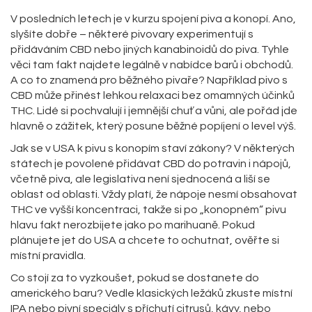
V posledních letech je v kurzu spojení piva a konopí. Ano,
slyšíte dobře – některé pivovary experimentují s
přidáváním CBD nebo jiných kanabinoidů do piva. Tyhle
věci tam fakt najdete legálně v nabídce barů i obchodů.
A co to znamená pro běžného pivaře? Například pivo s
CBD může přinést lehkou relaxaci bez omamných účinků
THC. Lidé si pochvalují i jemnější chuť a vůni, ale pořád jde
hlavně o zážitek, který posune běžné popíjení o level výš.
Jak se v USA k pivu s konopím staví zákony? V některých
státech je povolené přidávat CBD do potravin i nápojů,
včetně piva, ale legislativa není sjednocená a liší se
oblast od oblasti. Vždy platí, že nápoje nesmí obsahovat
THC ve vyšší koncentraci, takže si po „konopném“ pivu
hlavu fakt nerozbijete jako po marihuaně. Pokud
plánujete jet do USA a chcete to ochutnat, ověřte si
místní pravidla.
Co stojí za to vyzkoušet, pokud se dostanete do
amerického baru? Vedle klasických ležáků zkuste místní
IPA nebo pivní speciály s příchutí citrusů, kávy, nebo